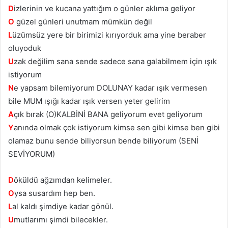
D
izlerinin ve kucana yattığım o günler aklıma geliyor
O
güzel günleri unutmam mümkün değil
L
üzümsüz yere bir birimizi kırıyorduk ama yine beraber
oluyoduk
U
zak değilim sana sende sadece sana galabilmem için ışık
istiyorum
N
e yapsam bilemiyorum DOLUNAY kadar ışık vermesen
bile MUM ışığı kadar ışık versen yeter gelirim
A
çık bırak (O)KALBİNİ BANA geliyorum evet geliyorum
Y
anında olmak çok istiyorum kimse sen gibi kimse ben gibi
olamaz bunu sende biliyorsun bende biliyorum (SENİ
SEVİYORUM)
D
öküldü ağzımdan kelimeler.
O
ysa susardım hep ben.
L
al kaldı şimdiye kadar gönül.
U
mutlarımı şimdi bilecekler.