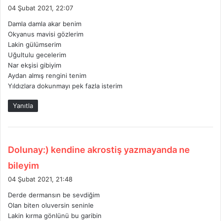
e
04 Şubat 2021, 22:07
d
Damla damla akar benim
i
Okyanus mavisi gözlerim
k
Lakin gülümserim
i
Uğultulu gecelerim
:
Nar ekşisi gibiyim
Aydan almış rengini tenim
Yıldızlara dokunmayı pek fazla isterim
Yanıtla
Dolunay:) kendine akrostiş yazmayanda ne
d
bileyim
e
04 Şubat 2021, 21:48
d
Derde dermansın be sevdiğim
i
Olan biten oluversin seninle
k
Lakin kırma gönlünü bu garibin
i