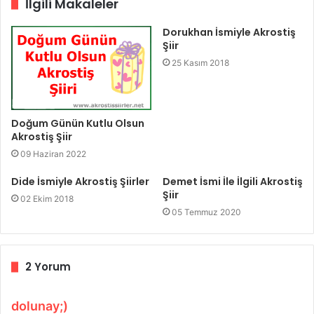
İlgili Makaleler
Dorukhan İsmiyle Akrostiş
Şiir
25 Kasım 2018
Doğum Günün Kutlu Olsun
Akrostiş Şiir
09 Haziran 2022
Dide İsmiyle Akrostiş Şiirler
Demet İsmi İle İlgili Akrostiş
Şiir
02 Ekim 2018
05 Temmuz 2020
2 Yorum
d
dolunay;)