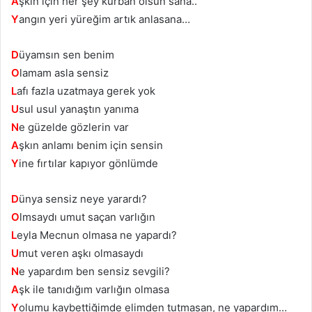
A
şkın için her şey kurban olsun sana..
Y
angın yeri yüreğim artık anlasana…
D
üyamsın sen benim
O
lamam asla sensiz
L
afı fazla uzatmaya gerek yok
U
sul usul yanaştın yanıma
N
e güzelde gözlerin var
A
şkın anlamı benim için sensin
Y
ine fırtılar kapıyor gönlümde
D
ünya sensiz neye yarardı?
O
lmsaydı umut saçan varlığın
L
eyla Mecnun olmasa ne yapardı?
U
mut veren aşkı olmasaydı
N
e yapardım ben sensiz sevgili?
A
şk ile tanıdığım varlığın olmasa
Y
olumu kaybettiğimde elimden tutmasan, ne yapardım…