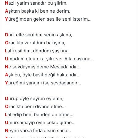
N
azlı yarim sanadır bu şiirim.
A
şktan başka ki ben ne derim.
Y
üreğimden gelen ses ile seni isterim…
D
ört elle sarıldım senin aşkına,
O
racıkta vuruldum bakışına,
L
al kesildim, döndüm şaşkına,
U
mudum oldun karşılık ver Allah aşkına…
N
e sevdaymış deme Mevladandır…
A
şk bu, öyle basit değil haktandır…
Y
üreğimi yangını ise sevdadandır…
D
urup öyle seyran eyleme,
O
racıkta beni divane etme…
L
al edip beni benden de etme…
U
mursamayıp öyle çekip gitme…
N
eyim varsa feda olsun sana…