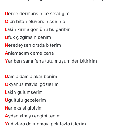
D
erde dermansın be sevdiğim
O
lan biten oluversin seninle
L
akin kırma gönlünü bu garibin
U
fuk çizgimsin benim
N
eredeysen orada biterim
A
nlamadım deme bana
Y
ar ben sana fena tutulmuşum der bitiririm
D
amla damla akar benim
O
kyanus mavisi gözlerim
L
akin gülümserim
U
ğultulu gecelerim
N
ar ekşisi gibiyim
A
ydan almış rengini tenim
Y
ıldızlara dokunmayı pek fazla isterim