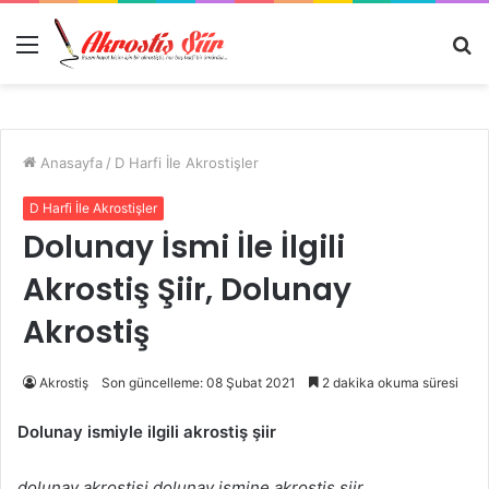
Menü
A
y
...
Anasayfa
/
D Harfi İle Akrostişler
D Harfi İle Akrostişler
Dolunay İsmi İle İlgili
Akrostiş Şiir, Dolunay
Akrostiş
Akrostiş
Son güncelleme: 08 Şubat 2021
2 dakika okuma süresi
Dolunay ismiyle ilgili akrostiş şiir
dolunay akrostişi,dolunay ismine akrostiş şiir