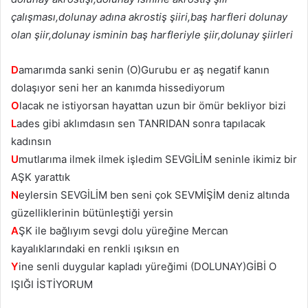
çalışması,dolunay adına akrostiş şiiri,baş harfleri dolunay
olan şiir,dolunay isminin baş harfleriyle şiir,dolunay şiirleri
D
amarımda sanki senin (O)Gurubu er aş negatif kanın
dolaşıyor seni her an kanımda hissediyorum
O
lacak ne istiyorsan hayattan uzun bir ömür bekliyor bizi
L
ades gibi aklımdasın sen TANRIDAN sonra tapılacak
kadınsın
U
mutlarıma ilmek ilmek işledim SEVGİLİM seninle ikimiz bir
AŞK yarattık
N
eylersin SEVGİLİM ben seni çok SEVMİŞİM deniz altında
güzelliklerinin bütünleştiği yersin
A
ŞK ile bağlıyım sevgi dolu yüreğine Mercan
kayalıklarındaki en renkli ışıksın en
Y
ine senli duygular kapladı yüreğimi (DOLUNAY)GİBİ O
IŞIĞI İSTİYORUM