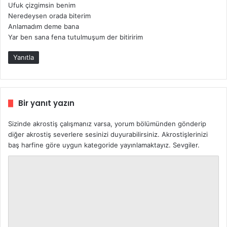
Ufuk çizgimsin benim
:
Neredeysen orada biterim
Anlamadım deme bana
Yar ben sana fena tutulmuşum der bitiririm
Yanıtla
Bir yanıt yazın
Sizinde akrostiş çalışmanız varsa, yorum bölümünden gönderip
diğer akrostiş severlere sesinizi duyurabilirsiniz. Akrostişlerinizi
baş harfine göre uygun kategoride yayınlamaktayız. Sevgiler.
Y
o
r
u
m