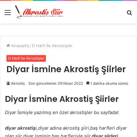
Menü
A
y
...
Anasayfa
/
D Harfi İle Akrostişler
D Harfi İle Akrostişler
Diyar İsmine Akrostiş Şiirler
Akrostiş
Son güncelleme: 09 Nisan 2022
1 dakika okuma süresi
Diyar İsmine Akrostiş Şiirler
Diyar İsmiyle yazılmış en özel akrostişler bu sayfada!.
diyar akrostiş
i,diyar adına akrostiş şiiri,baş harfleri diyar
olan şiir,diyar isminin baş harfleriyle şiir,
diyar şiirleri