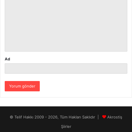
o
r
u
m
*
Ad
© Telif Hakkı 2009 - 2026, Tüm Hakları Saklıdır |
Akrostiş
Şiirler