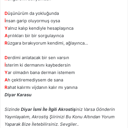
D
üşünürüm da yokluğunda
İ
nsan garip oluyormuş oysa
Y
alnız kalıp kendiyle hesaplaşınca
A
yrılıkları bir bir sorgulayınca
R
üzgara bırakıyorum kendimi, ağlayınca…
D
erdimi anlatacak bir sen varsın
İ
sterim ki dermanını kaybedersin
Y
ar olmadın bana derman istemem
A
h çektiremediysem de sana
R
ahat kalırmı vijdanın kalır mı yanına
Diyar Karasu
Sizinde
Diyar İsmi İle İlgili Akrostiş
iniz Varsa Gönderin
Yayınlayalım, Akrostiş Şiirinizi Bu Konu Altından Yorum
Yaparak Bize İletebilirsiniz. Sevgiler..