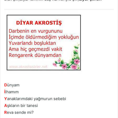
D
ünyam
İ
lhamım
Y
anaklarımdaki yağmurun sebebi
A
şkların bir tanesi
R
eva sende mi?