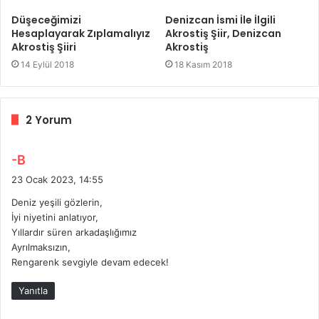
Düşeceğimizi
Denizcan İsmi İle İlgili
Hesaplayarak Zıplamalıyız
Akrostiş Şiir, Denizcan
Akrostiş Şiiri
Akrostiş
14 Eylül 2018
18 Kasım 2018
2 Yorum
d
-B
e
23 Ocak 2023, 14:55
d
Deniz yeşili gözlerin,
i
İyi niyetini anlatıyor,
k
Yıllardır süren arkadaşlığımız
i
Ayrılmaksızın,
:
Rengarenk sevgiyle devam edecek!
Yanıtla