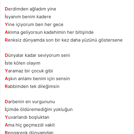
D
erdimden ağladım yine
İ
syanım benim kadere
Y
ine içiyorum ben her gece
A
klıma geliyorsun kadehimin her bitişinde
R
enksiz dünyamda son bir kez daha yüzünü göstersene
D
ünyalar kadar seviyorum seni
İ
ste kölen olayım
Y
aramaz bir çocuk gibi
A
şkın anlamı benim için sensin
R
abbimden tek dileğimsin
D
arbenin en vurgununu
İ
çimde öldüremediğim yokluğun
Y
uvarlandı boşluktan
A
ma hiç geçmezdi vakit
R
engarenk dünyamdan