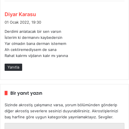
d
Diyar Karasu
e
01 Ocak 2022, 19:30
d
Derdimi anlatacak bir sen varsın
i
İsterim ki dermanını kaybedersin
k
Yar olmadın bana derman istemem
i
Ah cektiremediysem de sana
:
Rahat kalırmı vijdanın kalır mı yanına
Yanıtla
Bir yanıt yazın
Sizinde akrostiş çalışmanız varsa, yorum bölümünden gönderip
diğer akrostiş severlere sesinizi duyurabilirsiniz. Akrostişlerinizi
baş harfine göre uygun kategoride yayınlamaktayız. Sevgiler.
Y