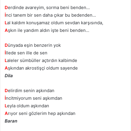
D
erdinde avareyim, sorma beni benden…
İ
nci tanem bir sen daha çıkar bu bedenden…
L
al kaldım konuşamaz oldum sevdan karşısında,
A
şkın ile yandım aldın işte beni benden…
D
ünyada eşin benzerin yok
İ
llede sen ille de sen
L
aleler sümbüller açtırdın kalbimde
A
şkından akrostişçi oldum sayende
Dila
D
elirdim senin aşkından
İ
ncitmiyorum seni aşkımdan
L
eyla oldum aşkından
A
rıyor seni gözlerim hep aşkından
Baran