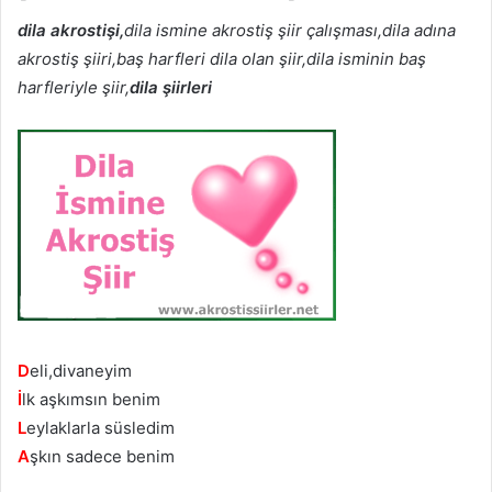
dila akrostişi,
dila ismine akrostiş şiir çalışması,dila adına
akrostiş şiiri,baş harfleri dila olan şiir,dila isminin baş
harfleriyle şiir,
dila şiirleri
D
eli,divaneyim
İ
lk aşkımsın benim
L
eylaklarla süsledim
A
şkın sadece benim