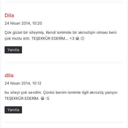
d
Dila
e
24 Nisan 2014, 10:20
d
Çok güzel bir siteymiş. Kendi ismimde bir akrostişin olması beni
i
çok mutlu etti. TEŞEKKÜR EDERİM… <3 😀 🙂
k
i
Yanıtla
:
d
dila
e
24 Nisan 2014, 10:12
d
bu siteyi çok sevdim. Çünkü benim ismimle ilgili akrostiş yazıyor.
i
TEŞEKKÜR EDERİM. 😀 :S
k
i
Yanıtla
: