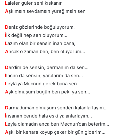
L
aleler güler seni kıskanır
A
şkımsın sevdamsın yüreğimsin sen
D
eniz gözlerinde boğuluyorum.
İ
lk değil hep sen oluyorum…
L
azım olan bir sensin inan bana,
A
ncak o zaman ben, ben oluyorum…
D
erdim de sensin, dermanım da sen…
İ
lacım da sensin, yaralarım da sen…
L
eyla’ya Mecnun gerek bana sen…
A
şk olmuşum bugün ben peki ya sen…
D
armaduman olmuşum senden kalanlarlayım…
İ
nsanım bende hala eski yalanlarlayım…
L
eyla olamadın anca ben Mecnun’dan beterim…
A
şkı bir kenara koyup çeker bir gün giderim…