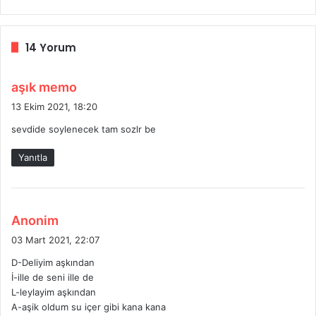
14 Yorum
d
aşık memo
e
13 Ekim 2021, 18:20
d
sevdide soylenecek tam sozlr be
i
k
Yanıtla
i
:
d
Anonim
e
03 Mart 2021, 22:07
d
D-Deliyim aşkından
i
İ-ille de seni ille de
k
L-leylayim aşkından
i
A-aşik oldum su içer gibi kana kana
: