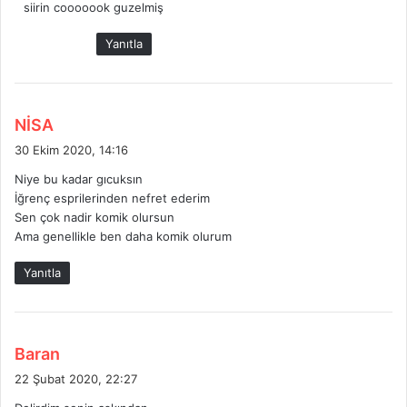
siirin cooooook guzelmiş
i
k
Yanıtla
i
:
d
NİSA
e
30 Ekim 2020, 14:16
d
Niye bu kadar gıcuksın
i
İğrenç esprilerinden nefret ederim
k
Sen çok nadir komik olursun
i
Ama genellikle ben daha komik olurum
:
Yanıtla
d
Baran
e
22 Şubat 2020, 22:27
d