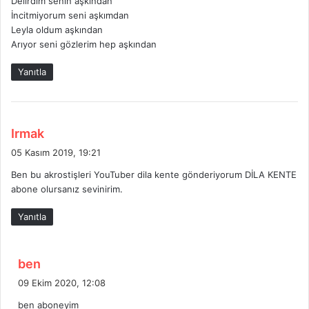
Delirdim senin aşkından
i
İncitmiyorum seni aşkımdan
k
Leyla oldum aşkından
i
Arıyor seni gözlerim hep aşkından
:
Yanıtla
d
Irmak
e
05 Kasım 2019, 19:21
d
Ben bu akrostişleri YouTuber dila kente gönderiyorum DİLA KENTE
i
abone olursanız sevinirim.
k
i
Yanıtla
:
d
ben
e
09 Ekim 2020, 12:08
d
ben aboneyim
i