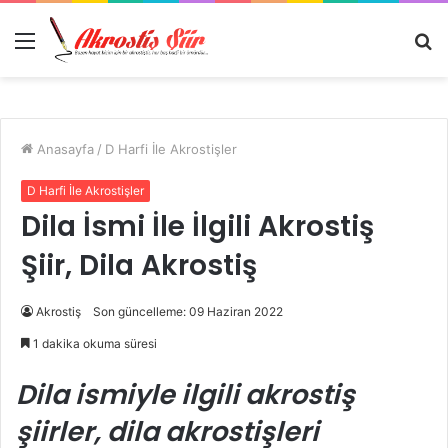
Menü
A
y
...
Anasayfa
/
D Harfi İle Akrostişler
D Harfi İle Akrostişler
Dila İsmi İle İlgili Akrostiş
Şiir, Dila Akrostiş
Akrostiş
Son güncelleme: 09 Haziran 2022
1 dakika okuma süresi
Dila ismiyle ilgili akrostiş
şiirler, dila akrostişleri