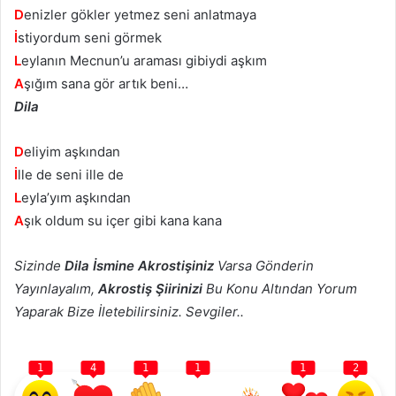
D
enizler gökler yetmez seni anlatmaya
İ
stiyordum seni görmek
L
eylanın Mecnun’u araması gibiydi aşkım
A
şığım sana gör artık beni…
Dila
D
eliyim aşkından
İ
lle de seni ille de
L
eyla’yım aşkından
A
şık oldum su içer gibi kana kana
Sizinde
Dila İsmine Akrostişiniz
Varsa Gönderin
Yayınlayalım,
Akrostiş Şiirinizi
Bu Konu Altından Yorum
Yaparak Bize İletebilirsiniz. Sevgiler..
1
4
1
1
1
2