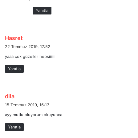
k
Yanıtla
i
:
d
Hasret
e
22 Temmuz 2019, 17:52
d
yaaa çok güzeller hepsiiiiii
i
k
Yanıtla
i
:
d
dila
e
15 Temmuz 2019, 16:13
d
ayy mutlu oluyorum okuyunca
i
k
Yanıtla
i
: