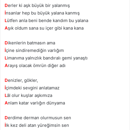
D
erler ki aşk büyük bir yalanmış
İ
nsanlar hep bu büyük yalana kanmış
L
ütfen anla beni bende kandım bu yalana
A
şık oldum sana su içer gibi kana kana
D
ikenlerin batmasın ama
İ
çine sindiremediğin varlığım
L
imanıma yalnızlık bandıralı gemi yanaştı
A
rayış olacak ömrün diğer adı
D
enizler, gökler,
İ
çimdeki sevgini anlatamaz
L
âl olur kuşlar aşkımıza
A
nlam katar varlığın dünyama
D
erdime derman olurmusun sen
İ
lk kez deli atan yüreğimsin sen