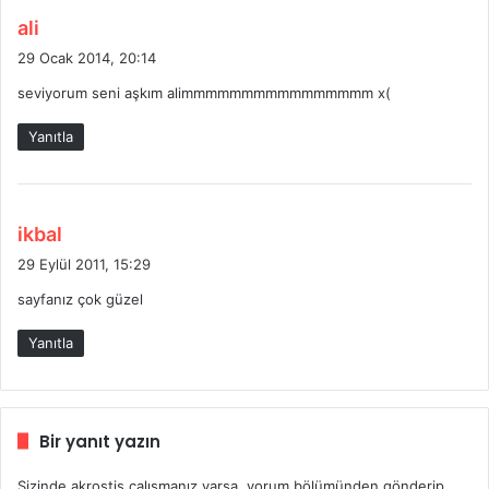
d
ali
e
29 Ocak 2014, 20:14
d
seviyorum seni aşkım alimmmmmmmmmmmmmmmm x(
i
k
Yanıtla
i
:
d
ikbal
e
29 Eylül 2011, 15:29
d
sayfanız çok güzel
i
k
Yanıtla
i
:
Bir yanıt yazın
Sizinde akrostiş çalışmanız varsa, yorum bölümünden gönderip