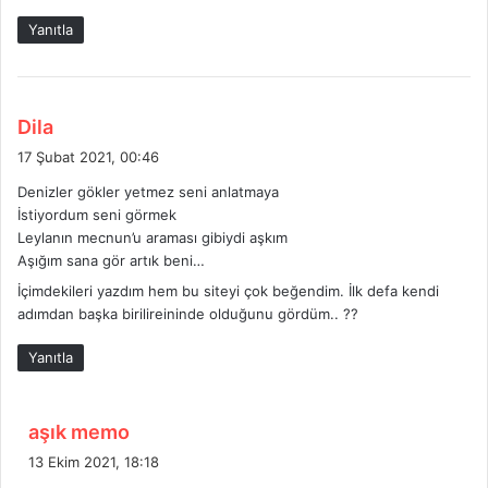
Yanıtla
d
Dila
e
17 Şubat 2021, 00:46
d
Denizler gökler yetmez seni anlatmaya
i
İstiyordum seni görmek
k
Leylanın mecnun’u araması gibiydi aşkım
i
Aşığım sana gör artık beni…
:
İçimdekileri yazdım hem bu siteyi çok beğendim. İlk defa kendi
adımdan başka birilireininde olduğunu gördüm.. ??
Yanıtla
d
aşık memo
e
13 Ekim 2021, 18:18
d