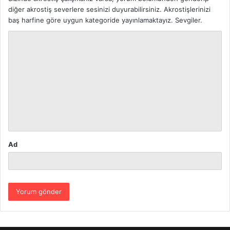
diğer akrostiş severlere sesinizi duyurabilirsiniz. Akrostişlerinizi
baş harfine göre uygun kategoride yayınlamaktayız. Sevgiler.
Y
o
r
u
m
*
Ad