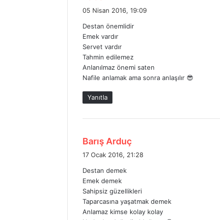
e
05 Nisan 2016, 19:09
d
Destan önemlidir
i
Emek vardır
k
Servet vardır
i
Tahmin edilemez
:
Anlanılmaz önemi saten
Nafile anlamak ama sonra anlaşılır 😎
Yanıtla
d
Barış Arduç
e
17 Ocak 2016, 21:28
d
Destan demek
i
Emek demek
k
Sahipsiz güzellikleri
i
Taparcasına yaşatmak demek
:
Anlamaz kimse kolay kolay