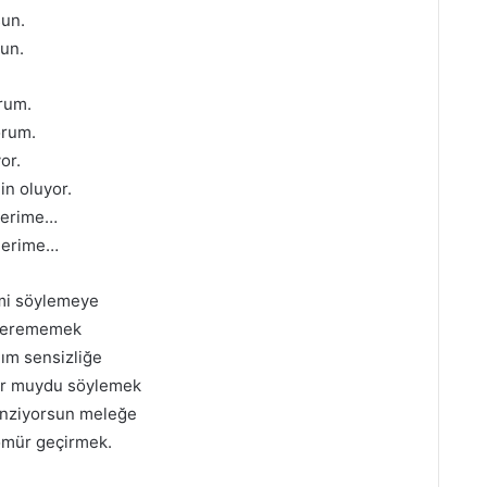
sun.
sun.
rum.
orum.
or.
in oluyor.
lerime…
zlerime…
imi söylemeye
iderememek
ım sensizliğe
or muydu söylemek
benziyorsun meleğe
 ömür geçirmek.