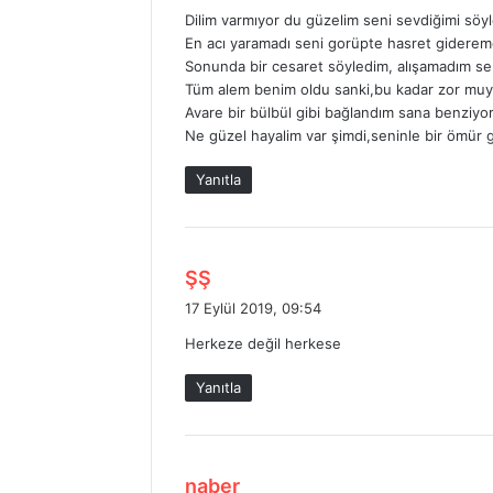
d
Dilim varmıyor du güzelim seni sevdiğimi sö
i
En acı yaramadı seni gorüpte hasret gidere
k
Sonunda bir cesaret söyledim, alışamadım se
i
Tüm alem benim oldu sanki,bu kadar zor mu
:
Avare bir bülbül gibi bağlandım sana benziy
Ne güzel hayalim var şimdi,seninle bir ömür 
Yanıtla
d
ŞŞ
e
17 Eylül 2019, 09:54
d
Herkeze değil herkese
i
k
Yanıtla
i
:
d
naber