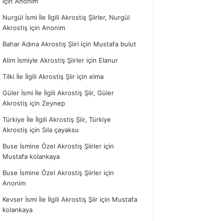
için
Anonim
Nurgül İsmi İle İlgili Akrostiş Şiirler, Nurgül
Akrostiş
için
Anonim
Bahar Adına Akrostiş Şiiri
için
Mustafa bulut
Alim İsmiyle Akrostiş Şiirler
için
Elanur
Tilki İle İlgili Akrostiş Şiir
için
elma
Güler İsmi İle İlgili Akrostiş Şiir, Güler
Akrostiş
için
Zeynep
Türkiye İle İlgili Akrostiş Şiir, Türkiye
Akrostiş
için
Sıla çayaksu
Buse İsmine Özel Akrostiş Şiirler
için
Mustafa kolankaya
Buse İsmine Özel Akrostiş Şiirler
için
Anonim
Kevser İsmi İle İlgili Akrostiş Şiir
için
Mustafa
kolankaya