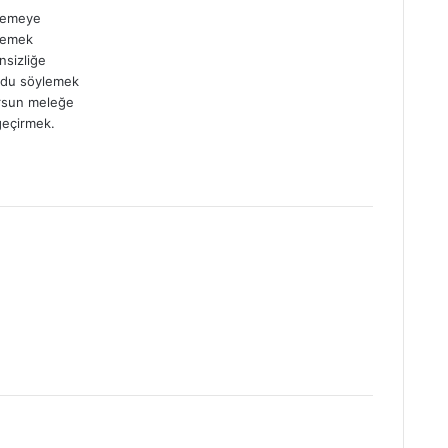
ylemeye
memek
nsizliğe
ydu söylemek
orsun meleğe
geçirmek.