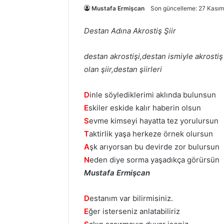
Mustafa Ermişcan
Son güncelleme: 27 Kası
Destan Adına Akrostiş Şiir
destan akrostişi,destan ismiyle akrostiş 
olan şiir,destan şiirleri
D
inle söylediklerimi aklında bulunsun
E
skiler eskide kalır haberin olsun
S
evme kimseyi hayatta tez yorulursun
T
aktirlik yaşa herkeze örnek olursun
A
şk arıyorsan bu devirde zor bulursun
N
eden diye sorma yaşadıkça görürsün
Mustafa Ermişcan
D
estanım var bilirmisiniz.
E
ğer isterseniz anlatabiliriz