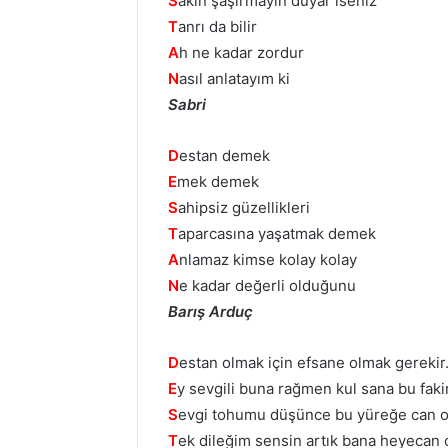
S
akın şaşırmayın duyar iseniz
T
anrı da bilir
A
h ne kadar zordur
N
asıl anlatayım ki
Sabri
D
estan demek
E
mek demek
S
ahipsiz güzellikleri
T
aparcasına yaşatmak demek
A
nlamaz kimse kolay kolay
N
e kadar değerli olduğunu
Barış Arduç
D
estan olmak için efsane olmak gerekir
E
y sevgili buna rağmen kul sana bu fakir
S
evgi tohumu düşünce bu yüreğe can o
T
ek dileğim sensin artık bana heyecan 