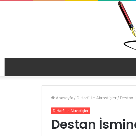
Anasayfa
/
D Harfi İle Akrostişler
/
Destan İ
D Harfi İle Akrostişler
Destan İsmine