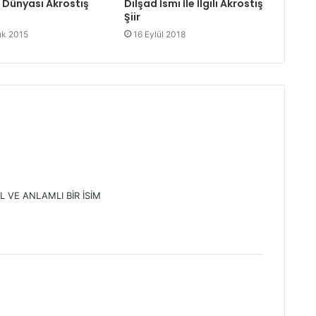
 Dünyası Akrostiş
Dilşad İsmi İle İlgili Akrostiş
Şiir
lık 2015
16 Eylül 2018
L VE ANLAMLI BİR İSİM