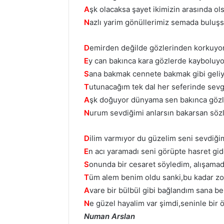
A
şk olacaksa şayet ikimizin arasında ol
N
azlı yarim gönüllerimiz semada buluş
D
emirden değilde gözlerinden korkuyo
E
y can bakınca kara gözlerde kayboluy
S
ana bakmak cennete bakmak gibi geliy
T
utunacağım tek dal her seferinde sevg
A
şk doğuyor dünyama sen bakınca göz
N
urum sevdiğimi anlarsın bakarsan sö
D
ilim varmıyor du güzelim seni sevdiğ
E
n acı yaramadı seni görüpte hasret g
S
onunda bir cesaret söyledim, alışamad
T
üm alem benim oldu sanki,bu kadar z
A
vare bir bülbül gibi bağlandım sana 
N
e güzel hayalim var şimdi,seninle bir
Numan Arslan