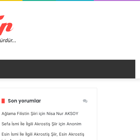
nümü
Son yorumlar
ir
Ağlama Filistin Şiiri
için
Nisa Nur AKSOY
Sefa İsmi İle İlgili Akrostiş Şiir
için
Anonim
Esin İsmi İle İlgili Akrostiş Şiir, Esin Akrostiş