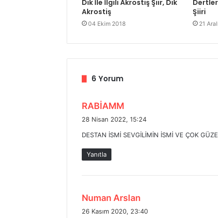
Dik İle İlgili Akrostiş Şiir, Dik
Dertler
Akrostiş
Şiiri
04 Ekim 2018
21 Ara
6 Yorum
d
RABİAMM
e
28 Nisan 2022, 15:24
d
DESTAN İSMİ SEVGİLİMİN İSMİ VE ÇOK GÜZE
i
k
Yanıtla
i
:
d
Numan Arslan
e
26 Kasım 2020, 23:40