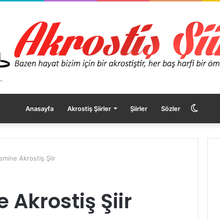
Dış
Anasayfa
Akrostiş Şiirler
Şiirler
Sözler
görü
smine Akrostiş Şiir
değişt
 Akrostiş Şiir