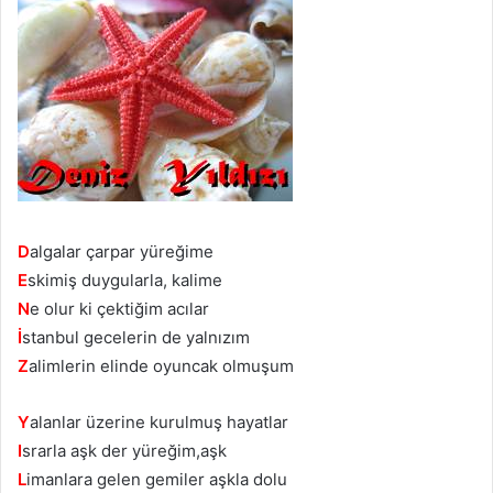
D
algalar çarpar yüreğime
E
skimiş duygularla, kalime
N
e olur ki çektiğim acılar
İ
stanbul gecelerin de yalnızım
Z
alimlerin elinde oyuncak olmuşum
Y
alanlar üzerine kurulmuş hayatlar
I
srarla aşk der yüreğim,aşk
L
imanlara gelen gemiler aşkla dolu