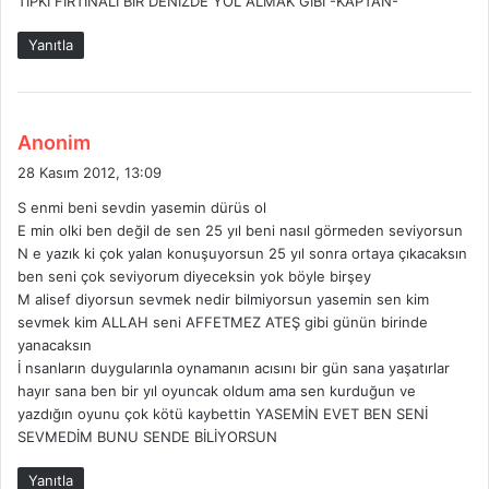
TIPKI FIRTINALI BİR DENİZDE YOL ALMAK GİBİ -KAPTAN-
k
i
Yanıtla
:
d
Anonim
e
28 Kasım 2012, 13:09
d
S enmi beni sevdin yasemin dürüs ol
i
E min olki ben değil de sen 25 yıl beni nasıl görmeden seviyorsun
k
N e yazık ki çok yalan konuşuyorsun 25 yıl sonra ortaya çıkacaksın
i
ben seni çok seviyorum diyeceksin yok böyle birşey
:
M alisef diyorsun sevmek nedir bilmiyorsun yasemin sen kim
sevmek kim ALLAH seni AFFETMEZ ATEŞ gibi günün birinde
yanacaksın
İ nsanların duygularınla oynamanın acısını bir gün sana yaşatırlar
hayır sana ben bir yıl oyuncak oldum ama sen kurduğun ve
yazdığın oyunu çok kötü kaybettin YASEMİN EVET BEN SENİ
SEVMEDİM BUNU SENDE BİLİYORSUN
Yanıtla