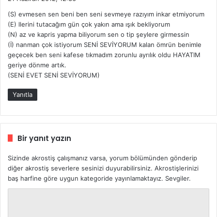
d
(S) evmesen sen beni ben seni sevmeye razıyım inkar etmiyorum
i
(E) llerini tutacağım gün çok yakın ama ışık bekliyorum
k
(N) az ve kapris yapma biliyorum sen o tip şeylere girmessin
i
(İ) nanman çok istiyorum SENİ SEVİYORUM kalan ömrün benimle
:
geçecek ben seni kafese tıkmadım zorunlu ayrılık oldu HAYATIM
geriye dönme artık.
(SENİ EVET SENİ SEVİYORUM)
Yanıtla
Bir yanıt yazın
Sizinde akrostiş çalışmanız varsa, yorum bölümünden gönderip
diğer akrostiş severlere sesinizi duyurabilirsiniz. Akrostişlerinizi
baş harfine göre uygun kategoride yayınlamaktayız. Sevgiler.
Y
o