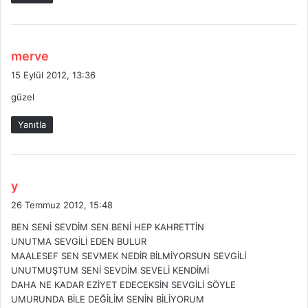
d
merve
e
15 Eylül 2012, 13:36
d
güzel
i
k
Yanıtla
i
:
d
y
e
26 Temmuz 2012, 15:48
d
BEN SENİ SEVDİM SEN BENİ HEP KAHRETTİN
i
UNUTMA SEVGİLİ EDEN BULUR
k
MAALESEF SEN SEVMEK NEDİR BİLMİYORSUN SEVGİLİ
i
UNUTMUŞTUM SENİ SEVDİM SEVELİ KENDİMİ
:
DAHA NE KADAR EZİYET EDECEKSİN SEVGİLİ SÖYLE
UMURUNDA BİLE DEĞİLİM SENİN BİLİYORUM