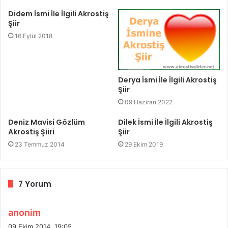
Didem İsmi İle İlgili Akrostiş
Şiir
16 Eylül 2018
Derya İsmi İle İlgili Akrostiş
Şiir
09 Haziran 2022
Deniz Mavisi Gözlüm
Dilek İsmi İle İlgili Akrostiş
Akrostiş Şiiri
Şiir
23 Temmuz 2014
29 Ekim 2019
7 Yorum
d
anonim
e
09 Ekim 2014, 19:05