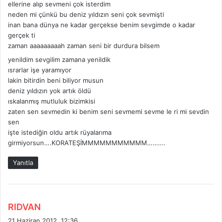
ellerine alıp sevmeni çok isterdim
k
neden mi çünkü bu deniz yıldızın seni çok sevmişti
i
inan bana dünya ne kadar gerçekse benim sevgimde o kadar
:
gerçek ti
zaman aaaaaaaaah zaman seni bir durdura bilsem
yenildim sevgilim zamana yenildik
ısrarlar işe yaramıyor
lakin bitirdin beni biliyor musun
deniz yıldızın yok artık öldü
ıskalanmış mutluluk bizimkisi
zaten sen sevmedin ki benim seni sevmemi sevme le ri mi sevdin
sen
işte istediğin oldu artık rüyalarıma
girmiyorsun….KORATEŞİMMMMMMMMMMM……….
Yanıtla
d
RIDVAN
e
21 Haziran 2012, 12:36