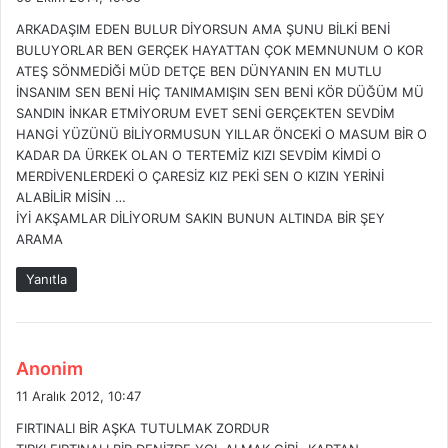
d
ARKADAŞIM EDEN BULUR DİYORSUN AMA ŞUNU BİLKİ BENİ
i
BULUYORLAR BEN GERÇEK HAYATTAN ÇOK MEMNUNUM O KOR
k
ATEŞ SÖNMEDİĞİ MÜD DETÇE BEN DÜNYANIN EN MUTLU
i
İNSANIM SEN BENİ HİÇ TANIMAMIŞIN SEN BENİ KÖR DÜĞÜM MÜ
:
SANDIN İNKAR ETMİYORUM EVET SENİ GERÇEKTEN SEVDİM
HANGİ YÜZÜNÜ BİLİYORMUSUN YILLAR ÖNCEKİ O MASUM BİR O
KADAR DA ÜRKEK OLAN O TERTEMİZ KIZI SEVDİM KİMDİ O
MERDİVENLERDEKİ O ÇARESİZ KIZ PEKİ SEN O KIZIN YERİNİ
ALABİLİR MİSİN …
İYİ AKŞAMLAR DİLİYORUM SAKIN BUNUN ALTINDA BİR ŞEY
ARAMA
Yanıtla
d
Anonim
e
11 Aralık 2012, 10:47
d
FIRTINALI BİR AŞKA TUTULMAK ZORDUR
i