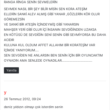
RANGA RİNGA SENİN SEVMELERİN
SEVMEK NASIL BİR ŞEY BİLİR MİSİN SEN KORA ATEŞİM
ELLERİN SANKİ ALEV ALMIŞ GİBİ YANAR ,GÖZLERİN KÖR OLUR
GÖREMEZSİN
VE SANKİ BİR ATEŞİN İÇİNDEYMİŞ GİBİ YANARSIN
MAHŞER YERİ GİBİ OLUR İÇİ İNSANIN SEVDİĞİNDEN UZAKSA
EN KÖTÜSÜ DE SEVDİĞİN SENİ SENİN GİBİ SEVMİYORSA BU DAHA
ACIDIR
KULUNA KUL OLDUM AFFET ALLAHIM BİR KORATEŞİM VAR
İÇİMDE YANIYORUM….
SEN SEVGİDEN NE ANLARSIN BEN SENİN İÇİN BİR OYUNCAKTIM
OYNADIN AMA SENLEDE OYNADILAR…………………………….
Yanıtla
d
y
e
26 Temmuz 2012, 09:24
d
deniz yıldızın olmayı çok isterdim senin
i