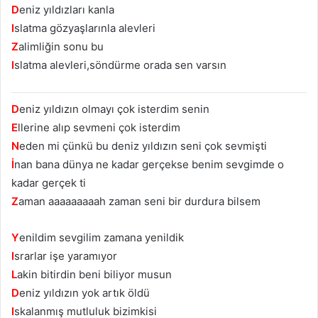
D
eniz yıldızları kanla
I
slatma gözyaşlarınla alevleri
Z
alimliğin sonu bu
I
slatma alevleri,söndürme orada sen varsın
D
eniz yıldızın olmayı çok isterdim senin
E
llerine alıp sevmeni çok isterdim
N
eden mi çünkü bu deniz yıldızın seni çok sevmişti
İ
nan bana dünya ne kadar gerçekse benim sevgimde o
kadar gerçek ti
Z
aman aaaaaaaaah zaman seni bir durdura bilsem
Y
enildim sevgilim zamana yenildik
I
srarlar işe yaramıyor
L
akin bitirdin beni biliyor musun
D
eniz yıldızın yok artık öldü
I
skalanmış mutluluk bizimkisi