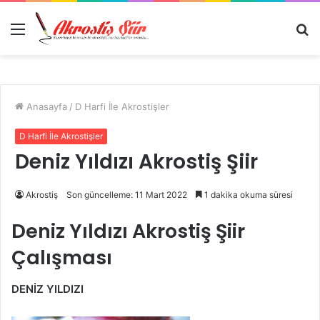
Menü
A
y
...
Anasayfa
/
D Harfi İle Akrostişler
D Harfi İle Akrostişler
Deniz Yıldızı Akrostiş Şiir
Akrostiş
Son güncelleme: 11 Mart 2022
1 dakika okuma süresi
Deniz Yıldızı Akrostiş Şiir
Çalışması
DENİZ YILDIZI