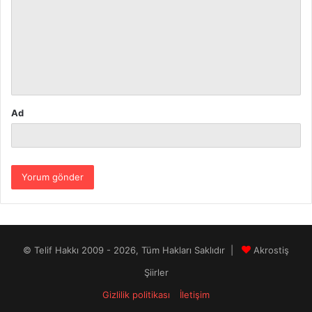
r
u
m
*
Ad
© Telif Hakkı 2009 - 2026, Tüm Hakları Saklıdır |
Akrostiş
Şiirler
Gizlilik politikası
İletişim