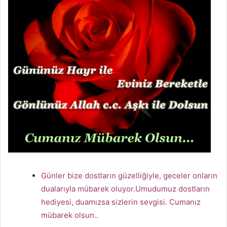
Günler bize dostların güzelliğiyle, geceler onların
dualarıyla mübarek oluyor.Umudumuz dostların
hediyesi, duamızsa sizlerin sevgisi. Cumanız
mübarek olsun..