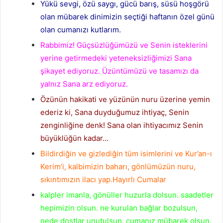
Yükü sevgi, özü saygı, gücü barış, süsü hoşgörü
olan mübarek dinimizin seçtiği haftanın özel günü
olan cumanızı kutlarım.
Rabbimiz! Güçsüzlüğümüzü ve Senin isteklerini
yerine getirmedeki yeteneksizliğimizi Sana
şikayet ediyoruz. Üzüntümüzü ve tasamızı da
yalnız Sana arz ediyoruz.
Özünün hakikati ve yüzünün nuru üzerine yemin
ederiz ki, Sana duyduğumuz ihtiyaç, Senin
zenginliğine denk! Sana olan ihtiyacımız Senin
büyüklüğün kadar…
Bildirdiğin ve gizlediğin tüm isimlerini ve Kur’an-ı
Kerim’i, kalbimizin baharı, gönlümüzün nuru,
sıkıntımızın ilacı yap.Hayırlı Cumalar
kalpler imanla, gönüller huzurla dolsun. saadetler
hepimizin olsun. ne kurulan bağlar bozulsun,
nede dostlar unutulsun. cumanız mübarek olsun.