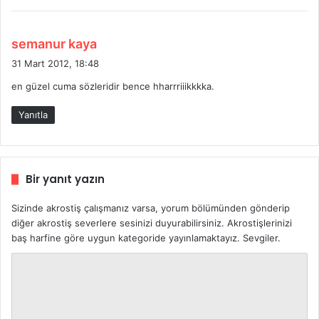
:
d
semanur kaya
e
31 Mart 2012, 18:48
d
en güzel cuma sözleridir bence hharrriiikkkka.
i
k
Yanıtla
i
:
Bir yanıt yazın
Sizinde akrostiş çalışmanız varsa, yorum bölümünden gönderip
diğer akrostiş severlere sesinizi duyurabilirsiniz. Akrostişlerinizi
baş harfine göre uygun kategoride yayınlamaktayız. Sevgiler.
Y
o
r