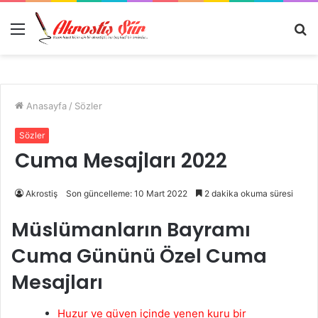
Menü
A
y
...
Anasayfa
/
Sözler
Sözler
Cuma Mesajları 2022
Akrostiş
Son güncelleme: 10 Mart 2022
2 dakika okuma süresi
Müslümanların Bayramı
Cuma Gününü Özel Cuma
Mesajları
Huzur ve güven içinde yenen kuru bir