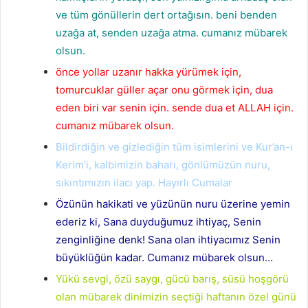
ve tüm gönüllerin dert ortağısın. beni benden
uzağa at, senden uzağa atma. cumanız mübarek
olsun.
önce yollar uzanır hakka yürümek için,
tomurcuklar güller açar onu görmek için, dua
eden biri var senin için. sende dua et ALLAH için.
cumanız mübarek olsun.
Bildirdiğin ve gizlediğin tüm isimlerini ve Kur’an-ı
Kerim’i, kalbimizin baharı, gönlümüzün nuru,
sıkıntımızın ilacı yap. Hayırlı Cumalar
Özünün hakikati ve yüzünün nuru üzerine yemin
ederiz ki, Sana duyduğumuz ihtiyaç, Senin
zenginliğine denk! Sana olan ihtiyacımız Senin
büyüklüğün kadar. Cumanız mübarek olsun…
Yükü sevgi, özü saygı, gücü barış, süsü hoşgörü
olan mübarek dinimizin seçtiği haftanın özel günü