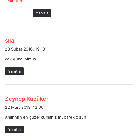
siir.html
i
:
Yanıtla
d
sıla
e
23 Şubat 2016, 19:10
d
çok güzel olmuş
i
k
Yanıtla
i
:
d
Zeynep Küçüker
e
22 Mart 2013, 12:00
d
Aminnnn en güzel cumanız mübarek olsun
i
k
Yanıtla
i