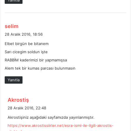
Yanıtla
i
:
d
selim
e
28 Aralık 2016, 18:56
d
Elbet birgün be bitanem
i
Sarı cicegim soldun işte
k
i
RABBİM kaderimizi bir yapmamışsa
:
Alem tek bir kumas parcası bulunmasın
Yanıtla
d
Akrostiş
e
28 Aralık 2016, 22:48
d
Akrostişiniz aşağıdaki sayfamızda yayınlanmıştır.
i
https://www.akrostissiirler.net/esra-ismi-ile-ilgili-akrostis-
k