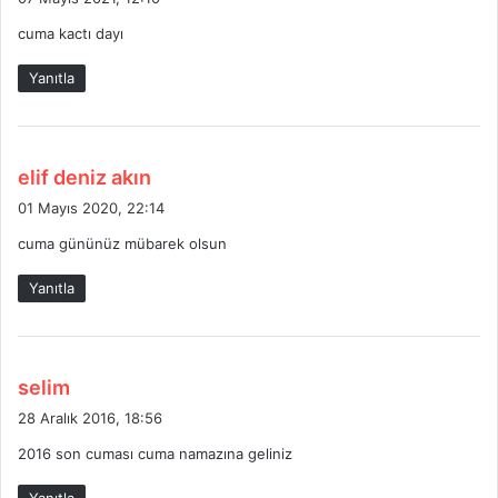
d
cuma kactı dayı
i
k
Yanıtla
i
:
d
elif deniz akın
e
01 Mayıs 2020, 22:14
d
cuma gününüz mübarek olsun
i
k
Yanıtla
i
:
d
selim
e
28 Aralık 2016, 18:56
d
2016 son cuması cuma namazına geliniz
i
k