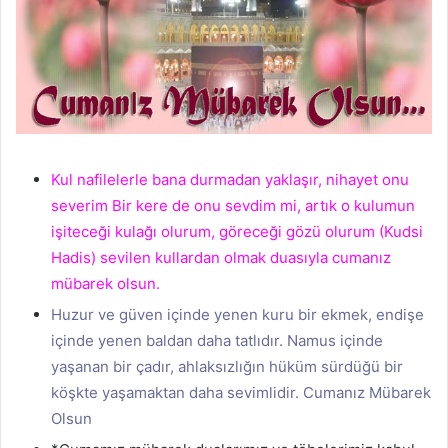
Kul nafilelerle bana durmadan yaklaşır, nihayet onu
severim Bir kere de onu sevdim mi, artık o kulumun
işiteceği kulağı olurum, göreceği gözü olurum (Kudsi
Hadis) sevilen kullardan olmak duasıyla cumanız
mübarek olsun.
Huzur ve güven içinde yenen kuru bir ekmek, endişe
içinde yenen baldan daha tatlıdır. Namus içinde
yaşanan bir çadır, ahlaksızlığın hüküm sürdüğü bir
köşkte yaşamaktan daha sevimlidir. Cumanız Mübarek
Olsun