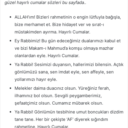
güzel hayırlı cumalar sözleri bu sayfada..
ALLAH’ım! Bizleri rahmetinin o engin lütfuyla bağışla,
bize merhamet et. Bize hidayet ver ve sırat-ı
müstakimden ayırma. Hayırlı Cumalar.
Ey Rabbimiz! Bu gün edeceğimiz dualarımızı kabul et
ve bizi Makam-ı Mahmud’a komşu olmaya mazhar
olanlardan eyle. Hayırlı Cumalar.
Ya Rabbi! Sesimizi duyansın, hallerimizi bilensin. Açtık
gönlümüzü sana, sen imdat eyle, sen affeyle, sen
yollarımızı hayır eyle.
Melekler daima duacınız olsun. Yüreğiniz ferah,
ilhamınız bol olsun. Sevgili peygamberimiz,
şefaatçimiz olsun. Cumamız mübarek olsun.
Ya Rabbi! Gönlümün tesbihine umut boncukları dizdim
tane tane. Her bir çekişte ‘AF’ diyerek sığındım
rahmetine. Hayırlı Cumalar.