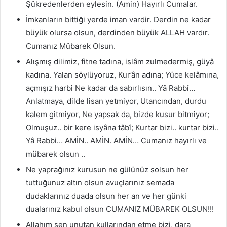
Şükredenlerden eylesin. (Amin) Hayırlı Cumalar.
İmkanların bittiği yerde iman vardir. Derdin ne kadar
büyük olursa olsun, derdinden büyük ALLAH vardır.
Cumanız Mübarek Olsun.
Alışmış dilimiz, fitne tadına, islâm zulmedermiş, güyâ
kadına. Yalan söylüyoruz, Kur’ân adına; Yüce kelâmına,
açmışız harbi Ne kadar da sabırlısın.. Yâ Rabbî…
Anlatmaya, dilde lisan yetmiyor, Utancından, durdu
kalem gitmiyor, Ne yapsak da, bizde kusur bitmiyor;
Olmuşuz.. bir kere isyâna tâbî; Kurtar bizi.. kurtar bizi..
Yâ Rabbi… AMİN.. AMİN. AMİN… Cumanız hayırlı ve
mübarek olsun ..
Ne yaprağınız kurusun ne gülünüz solsun her
tuttuğunuz altın olsun avuçlarınız semada
dudaklarınız duada olsun her an ve her günki
dualarınız kabul olsun CUMANIZ MÜBAREK OLSUN!!!
Allahım sen unutan kullarından etme bizi, dara