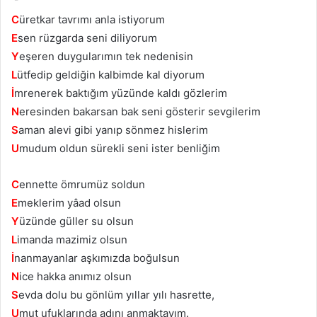
C
üretkar tavrımı anla istiyorum
E
sen rüzgarda seni diliyorum
Y
eşeren duygularımın tek nedenisin
L
ütfedip geldiğin kalbimde kal diyorum
İ
mrenerek baktığım yüzünde kaldı gözlerim
N
eresinden bakarsan bak seni gösterir sevgilerim
S
aman alevi gibi yanıp sönmez hislerim
U
mudum oldun sürekli seni ister benliğim
C
ennette ömrumüz soldun
E
meklerim yâad olsun
Y
üzünde güller su olsun
L
imanda mazimiz olsun
İ
nanmayanlar aşkımızda boğulsun
N
ice hakka anımız olsun
S
evda dolu bu gönlüm yıllar yılı hasrette,
U
mut ufuklarında adını anmaktayım.