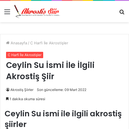
Menü
A
y
...
Anasayfa
/
C Harfi İle Akrostişler
C Harfi İle Akrostişler
Ceylin Su İsmi İle İlgili
Akrostiş Şiir
Akrostiş Şiirler
Son güncelleme: 09 Mart 2022
1 dakika okuma süresi
Ceylin Su ismi ile ilgili akrostiş
şiirler