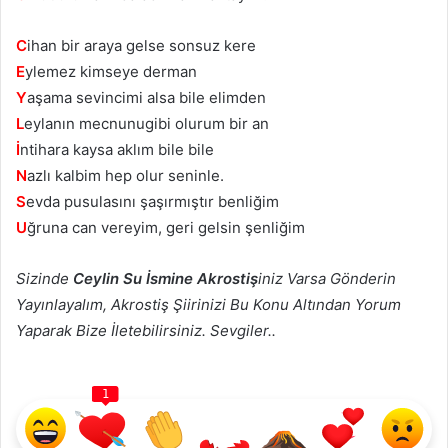
C
ihan bir araya gelse sonsuz kere
E
ylemez kimseye derman
Y
aşama sevincimi alsa bile elimden
L
eylanın mecnunugibi olurum bir an
İ
ntihara kaysa aklım bile bile
N
azlı kalbim hep olur seninle.
S
evda pusulasını şaşırmıştır benliğim
U
ğruna can vereyim, geri gelsin şenliğim
Sizinde
Ceylin Su İsmine Akrostiş
iniz Varsa Gönderin
Yayınlayalım, Akrostiş Şiirinizi Bu Konu Altından Yorum
Yaparak Bize İletebilirsiniz. Sevgiler..
1