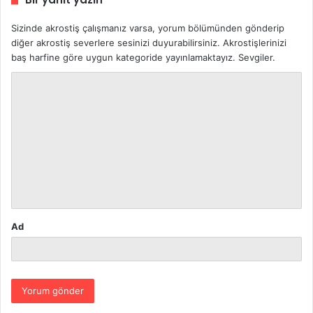
Sizinde akrostiş çalışmanız varsa, yorum bölümünden gönderip
diğer akrostiş severlere sesinizi duyurabilirsiniz. Akrostişlerinizi
baş harfine göre uygun kategoride yayınlamaktayız. Sevgiler.
Y
o
r
u
m
*
Ad