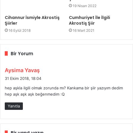
19 Nisan 2022
Cihannur İsmiyle Akrostiş
Cumhuriyet İle İlgili
Şiirler
Akrostiş Şiir
16 Eylül 2018
16 Mart 2021
Bir Yorum
d
Aysima Yavaş
e
31 Ekim 2018, 18:04
d
hep aşkla ilgili olmak zorunda mı? Kankama bir şiir yazıyım dedim
i
hep aşk aşk aşk beğenmedim :Q
k
i
Yanıtla
:
Bir yanıt yazın