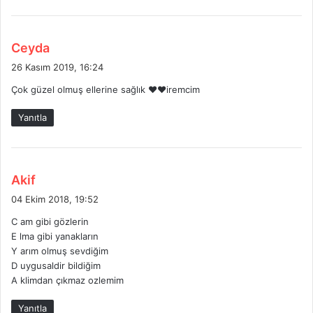
d
Ceyda
e
26 Kasım 2019, 16:24
d
Çok güzel olmuş ellerine sağlık ❤❤iremcim
i
k
Yanıtla
i
:
d
Akif
e
04 Ekim 2018, 19:52
d
C am gibi gözlerin
i
E lma gibi yanakların
k
Y arım olmuş sevdiğim
i
D uygusaldir bildiğim
:
A klimdan çıkmaz ozlemim
Yanıtla