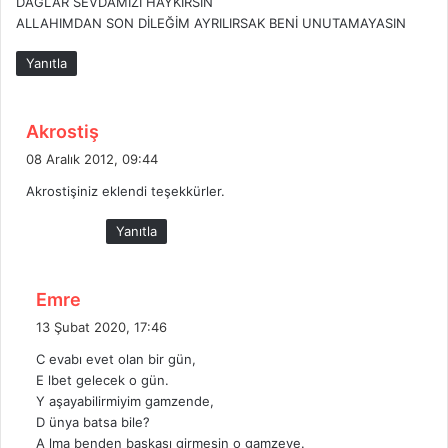
DAĞLAR SEVDAMIZI HAYKIRSIN
:
ALLAHIMDAN SON DİLEĞİM AYRILIRSAK BENİ UNUTAMAYASIN
Yanıtla
d
Akrostiş
e
08 Aralık 2012, 09:44
d
Akrostişiniz eklendi teşekkürler.
i
k
Yanıtla
i
:
d
Emre
e
13 Şubat 2020, 17:46
d
C evabı evet olan bir gün,
i
E lbet gelecek o gün.
k
Y aşayabilirmiyim gamzende,
i
D ünya batsa bile?
:
A lma benden başkası girmesin o gamzeye.