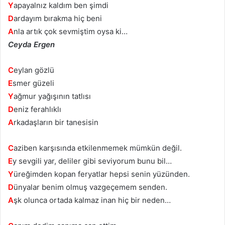
Y
apayalnız kaldım ben şimdi
D
ardayım bırakma hiç beni
A
nla artık çok sevmiştim oysa ki…
Ceyda Ergen
C
eylan gözlü
E
smer güzeli
Y
ağmur yağışının tatlısı
D
eniz ferahlıklı
A
rkadaşların bir tanesisin
C
aziben karşısında etkilenmemek mümkün değil.
E
y sevgili yar, deliler gibi seviyorum bunu bil…
Y
üreğimden kopan feryatlar hepsi senin yüzünden.
D
ünyalar benim olmuş vazgeçemem senden.
A
şk olunca ortada kalmaz inan hiç bir neden…