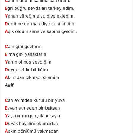
C
anım dedim canıma can ettim.
E
ğri büğrü sevdaları terkeyledim.
Y
anan yüreğime su diye ekledim.
D
erdime derman diye seni bildim.
A
şık oldum sana ve kapına geldim.
C
am gibi gözlerin
E
lma gibi yanakların
Y
arım olmuş sevdiğim
D
uygusaldır bildiğim
A
klımdan çıkmaz özlemim
Akif
C
an evimden kurulu bir yuva
E
yvah etmeden bir baksan
Y
aşanır mı gençlik acısıyla
D
uvak hayalini okumadan
A
şkın gönlümü yakmadan