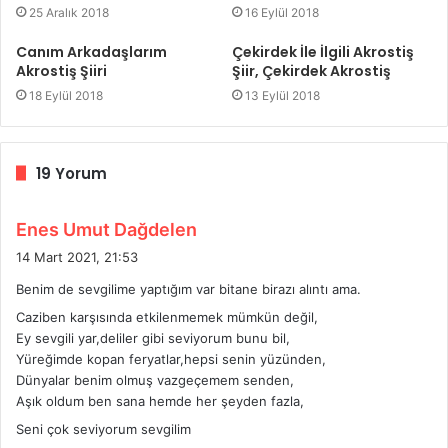
25 Aralık 2018
16 Eylül 2018
Canım Arkadaşlarım
Çekirdek İle İlgili Akrostiş
Akrostiş Şiiri
Şiir, Çekirdek Akrostiş
18 Eylül 2018
13 Eylül 2018
19 Yorum
d
Enes Umut Dağdelen
e
14 Mart 2021, 21:53
d
Benim de sevgilime yaptığım var bitane birazı alıntı ama.
i
Caziben karşısında etkilenmemek mümkün değil,
k
Ey sevgili yar,deliler gibi seviyorum bunu bil,
i
Yüreğimde kopan feryatlar,hepsi senin yüzünden,
:
Dünyalar benim olmuş vazgeçemem senden,
Aşık oldum ben sana hemde her şeyden fazla,
Seni çok seviyorum sevgilim