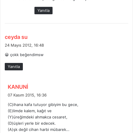
Yanıtla
d
ceyda su
e
24 Mayıs 2012, 16:48
d
😀 çokk beğendimsw
i
k
Yanıtla
i
:
d
KANUNİ
e
07 Kasım 2015, 16:36
d
(C)ihana kafa tutuyor gibiyim bu gece,
i
(E)limde kalem, kağıt ve
k
(Y)üreğimdeki ahmakca cesaret,
i
(D)üşleri yerle bir edecek.
:
(A)şk değil cihan harbi mübarek…