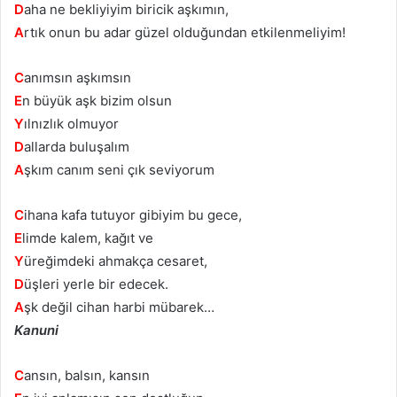
D
aha ne bekliyiyim biricik aşkımın,
A
rtık onun bu adar güzel olduğundan etkilenmeliyim!
C
anımsın aşkımsın
E
n büyük aşk bizim olsun
Y
ılnızlık olmuyor
D
allarda buluşalım
A
şkım canım seni çık seviyorum
C
ihana kafa tutuyor gibiyim bu gece,
E
limde kalem, kağıt ve
Y
üreğimdeki ahmakça cesaret,
D
üşleri yerle bir edecek.
A
şk değil cihan harbi mübarek…
Kanuni
C
ansın, balsın, kansın