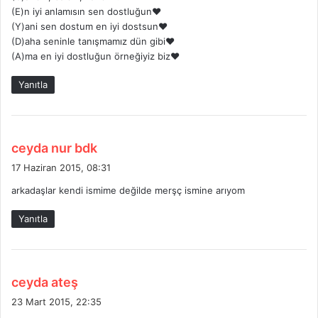
(E)n iyi anlamısın sen dostluğun❤
k
(Y)ani sen dostum en iyi dostsun❤
i
(D)aha seninle tanışmamız dün gibi❤
:
(A)ma en iyi dostluğun örneğiyiz biz❤
Yanıtla
d
ceyda nur bdk
e
17 Haziran 2015, 08:31
d
arkadaşlar kendi ismime değilde merşç ismine arıyom
i
k
Yanıtla
i
:
d
ceyda ateş
e
23 Mart 2015, 22:35
d