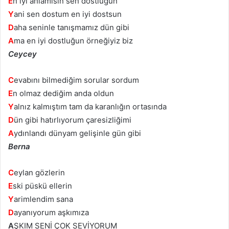
E
n iyi anlamısın sen dostluğun
Y
ani sen dostum en iyi dostsun
D
aha seninle tanışmamız dün gibi
A
ma en iyi dostluğun örneğiyiz biz
Ceycey
C
evabını bilmediğim sorular sordum
E
n olmaz dediğim anda oldun
Y
alnız kalmıştım tam da karanlığın ortasında
D
ün gibi hatırlıyorum çaresizliğimi
A
ydınlandı dünyam gelişinle gün gibi
Berna
C
eylan gözlerin
E
ski püskü ellerin
Y
arimlendim sana
D
ayanıyorum aşkımıza
A
ŞKIM SENİ ÇOK SEVİYORUM