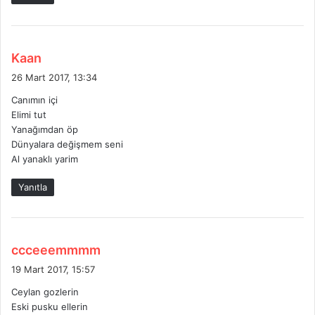
d
Kaan
e
26 Mart 2017, 13:34
d
Canımın içi
i
Elimi tut
k
Yanağımdan öp
i
Dünyalara değişmem seni
:
Al yanaklı yarim
Yanıtla
d
ccceeemmmm
e
19 Mart 2017, 15:57
d
Ceylan gozlerin
i
Eski pusku ellerin
k