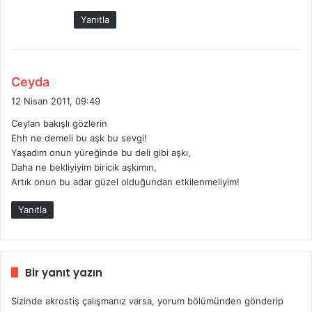
Yanıtla
d
Ceyda
e
12 Nisan 2011, 09:49
d
Ceylan bakışlı gözlerin
i
Ehh ne demeli bu aşk bu sevgi!
k
Yaşadım onun yüreğinde bu deli gibi aşkı,
i
Daha ne bekliyiyim biricik aşkımın,
:
Artık onun bu adar güzel olduğundan etkilenmeliyim!
Yanıtla
Bir yanıt yazın
Sizinde akrostiş çalışmanız varsa, yorum bölümünden gönderip