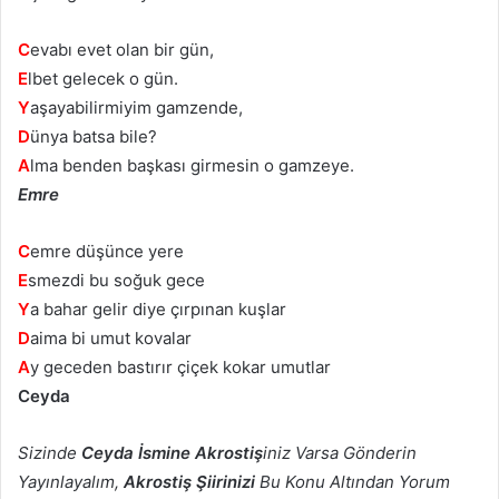
C
evabı evet olan bir gün,
E
lbet gelecek o gün.
Y
aşayabilirmiyim gamzende,
D
ünya batsa bile?
A
lma benden başkası girmesin o gamzeye.
Emre
C
emre düşünce yere
E
smezdi bu soğuk gece
Y
a bahar gelir diye çırpınan kuşlar
D
aima bi umut kovalar
A
y geceden bastırır çiçek kokar umutlar
Ceyda
Sizinde
Ceyda İsmine Akrostiş
iniz Varsa Gönderin
Yayınlayalım,
Akrostiş Şiirinizi
Bu Konu Altından Yorum