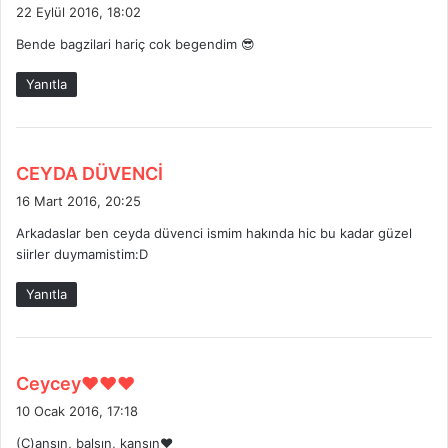
e
22 Eylül 2016, 18:02
d
Bende bagzilari hariç cok begendim 😎
i
k
Yanıtla
i
:
d
CEYDA DÜVENCİ
e
16 Mart 2016, 20:25
d
Arkadaslar ben ceyda düvenci ismim hakında hic bu kadar güzel
i
siirler duymamistim:D
k
i
Yanıtla
:
d
Ceycey❤❤❤
e
10 Ocak 2016, 17:18
d
(C)ansın, balsın, kansın❤
i