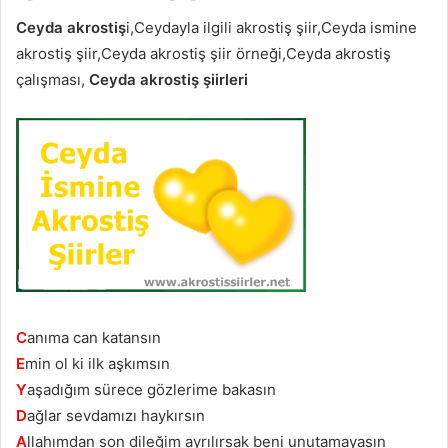
Ceyda akrostiş
i,Ceydayla ilgili akrostiş şiir,Ceyda ismine
akrostiş şiir,Ceyda akrostiş şiir örneği,Ceyda akrostiş
çalışması,
Ceyda akrostiş şiirleri
C
anıma can katansın
E
min ol ki ilk aşkımsın
Y
aşadığım sürece gözlerime bakasın
D
ağlar sevdamızı haykırsın
A
llahımdan son dileğim ayrılırsak beni unutamayasın