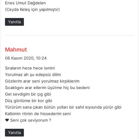
Enes Umut Dağdelen
(Ceyda Keleş için yapılmıştır)
Yanıtla
d
Mahmut
e
06 Kasım 2020, 10:24
d
Sıralarım hece hece ismini
i
Yorulmaz ah şu edepsiz dilim
k
Gözlerim arar seni yorulmaz kirpiklerim
i
Sıcaklıgını arar ellerim üşütme hiç bu bedeni
:
Gel sevdigim bir çıg gibi
Düş gönlüme bir kor gibi
Yürürüm sana çıkan bütün yolları bir sahil kıyısında yürür gibi
Kalbimin ritmin de hissederim seni
❤️ Seni çok seviyorum ?
Yanıtla