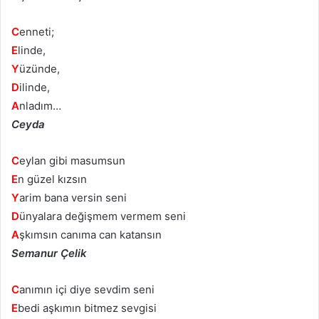
C
enneti;
E
linde,
Y
üzünde,
D
ilinde,
A
nladım…
Ceyda
C
eylan gibi masumsun
E
n güzel kızsın
Y
arim bana versin seni
D
ünyalara değişmem vermem seni
A
şkımsın canıma can katansın
Semanur Çelik
C
anımın içi diye sevdim seni
E
bedi aşkımın bitmez sevgisi