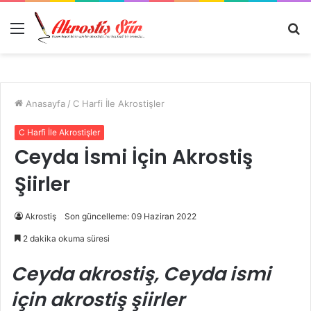
Menü
A
y
...
Anasayfa
/
C Harfi İle Akrostişler
C Harfi İle Akrostişler
Ceyda İsmi İçin Akrostiş
Şiirler
Akrostiş
Son güncelleme: 09 Haziran 2022
2 dakika okuma süresi
Ceyda akrostiş, Ceyda ismi
için akrostiş şiirler