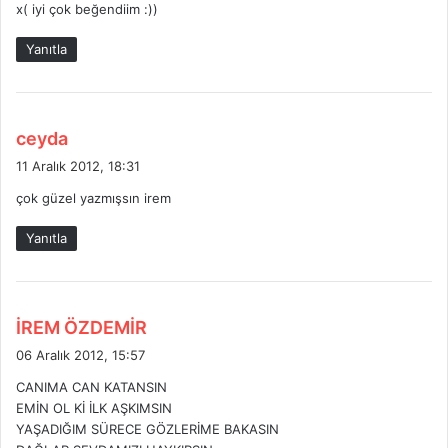
x( iyi çok beğendiim :))
i
k
Yanıtla
i
:
d
ceyda
e
11 Aralık 2012, 18:31
d
çok güzel yazmışsın irem
i
k
Yanıtla
i
:
d
İREM ÖZDEMİR
e
06 Aralık 2012, 15:57
d
CANIMA CAN KATANSIN
i
EMİN OL Kİ İLK AŞKIMSIN
k
YAŞADIĞIM SÜRECE GÖZLERİME BAKASIN
i