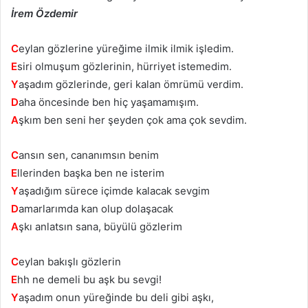
İrem Özdemir
C
eylan gözlerine yüreğime ilmik ilmik işledim.
E
siri olmuşum gözlerinin, hürriyet istemedim.
Y
aşadım gözlerinde, geri kalan ömrümü verdim.
D
aha öncesinde ben hiç yaşamamışım.
A
şkım ben seni her şeyden çok ama çok sevdim.
C
ansın sen, cananımsın benim
E
llerinden başka ben ne isterim
Y
aşadığım sürece içimde kalacak sevgim
D
amarlarımda kan olup dolaşacak
A
şkı anlatsın sana, büyülü gözlerim
C
eylan bakışlı gözlerin
E
hh ne demeli bu aşk bu sevgi!
Y
aşadım onun yüreğinde bu deli gibi aşkı,