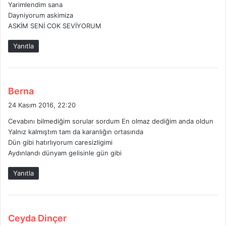
Yarimlendim sana
i
Dayniyorum askimiza
:
ASKİM SENİ COK SEVİYORUM
Yanıtla
d
Berna
e
24 Kasım 2016, 22:20
d
Cevabını bilmediğim sorular sordum En olmaz dediğim anda oldun
i
Yalnız kalmıştım tam da karanlığın ortasında
k
Dün gibi hatırlıyorum caresizligimi
i
Aydınlandı dünyam gelisinle gün gibi
:
Yanıtla
d
Ceyda Dinçer