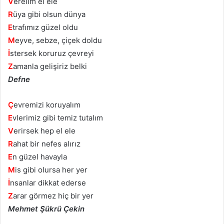
V
erelim el ele
R
üya gibi olsun dünya
E
trafımız güzel oldu
M
eyve, sebze, çiçek doldu
İ
stersek koruruz çevreyi
Z
amanla gelişiriz belki
Defne
Ç
evremizi koruyalım
E
vlerimiz gibi temiz tutalım
V
erirsek hep el ele
R
ahat bir nefes alırız
E
n güzel havayla
M
is gibi olursa her yer
İ
nsanlar dikkat ederse
Z
arar görmez hiç bir yer
Mehmet Şükrü Çekin