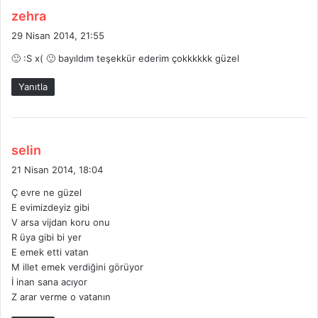
d
zehra
e
29 Nisan 2014, 21:55
d
🙂 :S x( 🙂 bayıldım teşekkür ederim çokkkkkk güzel
i
k
Yanıtla
i
:
d
selin
e
21 Nisan 2014, 18:04
d
Ç evre ne güzel
i
E evimizdeyiz gibi
k
V arsa vijdan koru onu
i
R üya gibi bi yer
:
E emek etti vatan
M illet emek verdiğini görüyor
İ inan sana acıyor
Z arar verme o vatanın