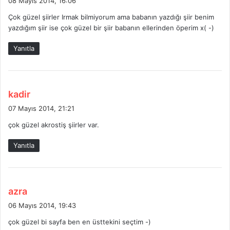
08 Mayıs 2014, 16:06
d
Çok güzel şiirler Irmak bilmiyorum ama babanın yazdığı şiir benim
i
yazdığım şiir ise çok güzel bir şiir babanın ellerinden öperim x( -)
k
i
Yanıtla
:
d
kadir
e
07 Mayıs 2014, 21:21
d
çok güzel akrostiş şiirler var.
i
k
Yanıtla
i
:
d
azra
e
06 Mayıs 2014, 19:43
d
çok güzel bi sayfa ben en üsttekini seçtim -)
i