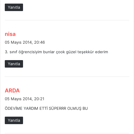
k
Yanıtla
i
:
d
nisa
e
05 Mayıs 2014, 20:46
d
3. sınıf öğrencisiyim bunlar çook güzel teşekkür ederim
i
k
Yanıtla
i
:
d
ARDA
e
05 Mayıs 2014, 20:21
d
ÖDEVİME YARDIM ETTİ SÜPERRR OLMUŞ BU
i
k
Yanıtla
i
: