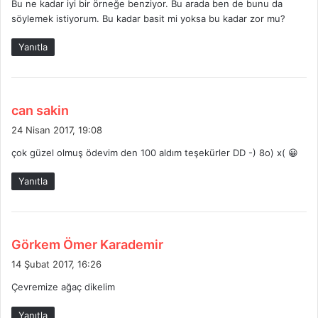
Bu ne kadar iyi bir örneğe benziyor. Bu arada ben de bunu da
i
söylemek istiyorum. Bu kadar basit mi yoksa bu kadar zor mu?
k
i
Yanıtla
:
d
can sakin
e
24 Nisan 2017, 19:08
d
çok güzel olmuş ödevim den 100 aldım teşekürler DD -) 8o) x( 😀
i
k
Yanıtla
i
:
d
Görkem Ömer Karademir
e
14 Şubat 2017, 16:26
d
Çevremize ağaç dikelim
i
k
Yanıtla