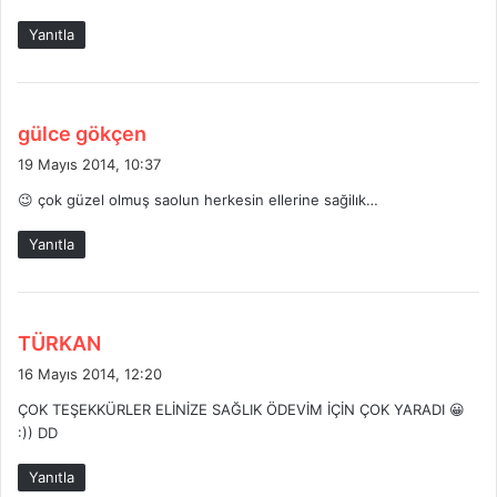
Yanıtla
d
gülce gökçen
e
19 Mayıs 2014, 10:37
d
😉 çok güzel olmuş saolun herkesin ellerine sağilık…
i
k
Yanıtla
i
:
d
TÜRKAN
e
16 Mayıs 2014, 12:20
d
ÇOK TEŞEKKÜRLER ELİNİZE SAĞLIK ÖDEVİM İÇİN ÇOK YARADI 😀
i
:)) DD
k
i
Yanıtla
: