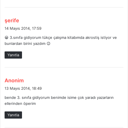
d
şerife
e
14 Mayıs 2014, 17:59
d
😀 3.sınıfa gidiyorum tükçe çalışma kitabımda akrostiş istiyor ve
i
bunlardan birini yazdım 😉
k
i
Yanıtla
:
d
Anonim
e
13 Mayıs 2014, 18:49
d
bende 3. sınıfa gidiyorum benimde isime çok yaradı yazarların
i
ellerinden öperim
k
i
Yanıtla
: