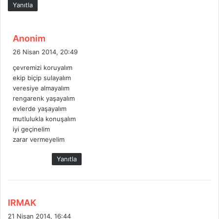
Yanıtla
d
Anonim
e
26 Nisan 2014, 20:49
d
çevremizi koruyalım
i
ekip biçip sulayalım
k
veresiye almayalım
i
rengarenk yaşayalım
:
evlerde yaşayalım
mutlulukla konuşalım
iyi geçinelim
zarar vermeyelim
Yanıtla
d
IRMAK
e
21 Nisan 2014, 16:44