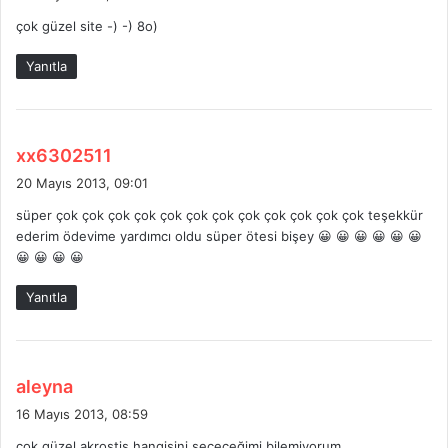
d
çok güzel site -) -) 8o)
i
k
Yanıtla
i
:
d
xx6302511
e
20 Mayıs 2013, 09:01
d
süper çok çok çok çok çok çok çok çok çok çok çok çok teşekkür
i
ederim ödevime yardımcı oldu süper ötesi bişey 😀 😀 😀 😀 😀 😀
k
😀 😀 😀 😀
i
:
Yanıtla
d
aleyna
e
16 Mayıs 2013, 08:59
d
çok güzel akrostiş hangisini seçeceğimi bilemiyorum