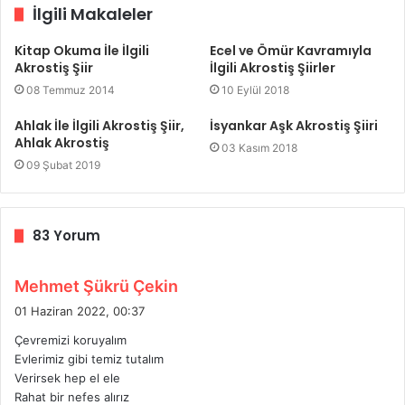
İlgili Makaleler
Kitap Okuma İle İlgili
Ecel ve Ömür Kavramıyla
Akrostiş Şiir
İlgili Akrostiş Şiirler
08 Temmuz 2014
10 Eylül 2018
Ahlak İle İlgili Akrostiş Şiir,
İsyankar Aşk Akrostiş Şiiri
Ahlak Akrostiş
03 Kasım 2018
09 Şubat 2019
83 Yorum
d
Mehmet Şükrü Çekin
e
01 Haziran 2022, 00:37
d
Çevremizi koruyalım
i
Evlerimiz gibi temiz tutalım
k
Verirsek hep el ele
i
Rahat bir nefes alırız