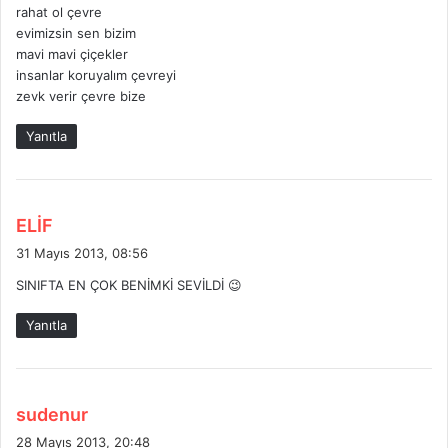
i
rahat ol çevre
:
evimizsin sen bizim
mavi mavi çiçekler
insanlar koruyalım çevreyi
zevk verir çevre bize
Yanıtla
d
ELİF
e
31 Mayıs 2013, 08:56
d
SINIFTA EN ÇOK BENİMKİ SEVİLDİ 😉
i
k
Yanıtla
i
:
d
sudenur
e
28 Mayıs 2013, 20:48