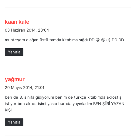
d
kaan kale
e
03 Haziran 2014, 23:04
d
muhteşem olağan üstü tamda kitabıma sığdı DD 😀 🙂 :)) DD DD
i
k
Yanıtla
i
:
d
yağmur
e
20 Mayıs 2014, 21:01
d
ben de 3. sınıfa gidiyorum benim de türkçe kitabımda akrostiş
i
istiyor ben akrostişimi yasıp burada yayınladım BEN ŞİİRİ YAZAN
k
KİŞİ
i
:
Yanıtla