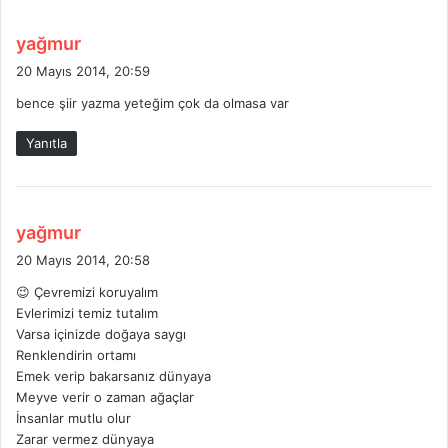
d
yağmur
e
20 Mayıs 2014, 20:59
d
bence şiir yazma yeteğim çok da olmasa var
i
k
Yanıtla
i
:
d
yağmur
e
20 Mayıs 2014, 20:58
d
😉 Çevremizi koruyalım
i
Evlerimizi temiz tutalım
k
Varsa içinizde doğaya saygı
i
Renklendirin ortamı
:
Emek verip bakarsanız dünyaya
Meyve verir o zaman ağaçlar
İnsanlar mutlu olur
Zarar vermez dünyaya