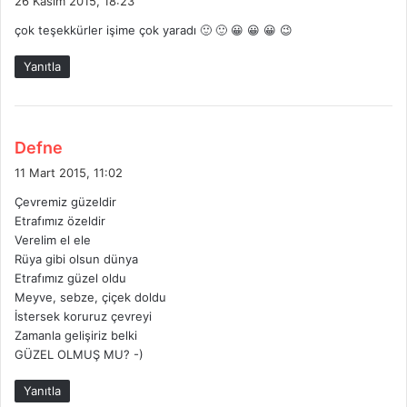
26 Kasım 2015, 18:23
d
çok teşekkürler işime çok yaradı 🙂 🙂 😀 😀 😀 😉
i
k
Yanıtla
i
:
d
Defne
e
11 Mart 2015, 11:02
d
Çevremiz güzeldir
i
Etrafımız özeldir
k
Verelim el ele
i
Rüya gibi olsun dünya
:
Etrafımız güzel oldu
Meyve, sebze, çiçek doldu
İstersek koruruz çevreyi
Zamanla gelişiriz belki
GÜZEL OLMUŞ MU? -)
Yanıtla