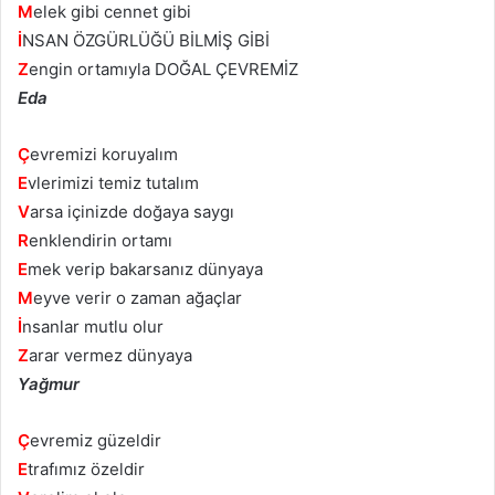
M
elek gibi cennet gibi
İ
NSAN ÖZGÜRLÜĞÜ BİLMİŞ GİBİ
Z
engin ortamıyla DOĞAL ÇEVREMİZ
Eda
Ç
evremizi koruyalım
E
vlerimizi temiz tutalım
V
arsa içinizde doğaya saygı
R
enklendirin ortamı
E
mek verip bakarsanız dünyaya
M
eyve verir o zaman ağaçlar
İ
nsanlar mutlu olur
Z
arar vermez dünyaya
Yağmur
Ç
evremiz güzeldir
E
trafımız özeldir