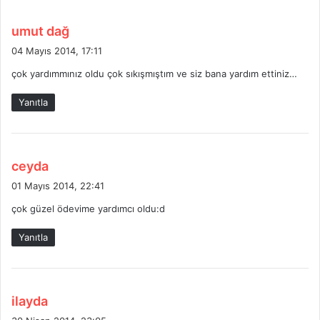
d
umut dağ
e
04 Mayıs 2014, 17:11
d
çok yardımmınız oldu çok sıkışmıştım ve siz bana yardım ettiniz…
i
k
Yanıtla
i
:
d
ceyda
e
01 Mayıs 2014, 22:41
d
çok güzel ödevime yardımcı oldu:d
i
k
Yanıtla
i
:
d
ilayda
e