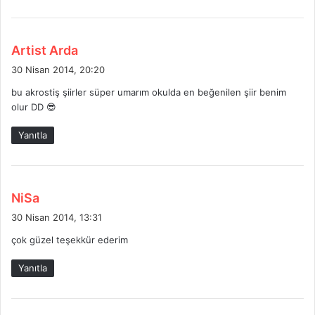
d
Artist Arda
e
30 Nisan 2014, 20:20
d
bu akrostiş şiirler süper umarım okulda en beğenilen şiir benim
i
olur DD 😎
k
i
Yanıtla
:
d
NiSa
e
30 Nisan 2014, 13:31
d
çok güzel teşekkür ederim
i
k
Yanıtla
i
: