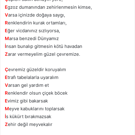
E
gzoz dumanından zehirlenmesin kimse,
V
arsa içinizde doğaya saygı,
R
enklendirin kurak ortamları,
E
ğer vicdanınız sızlıyorsa,
M
arsa benzedi Dünyamız
İ
nsan bunalıp gitmesin kötü havadan
Z
arar vermeyelim güzel çevremize.
Ç
evremiz güzeldir koruyalım
E
trafı tabelalarla uyaralım
V
arsan gel yardım et
R
enklendir olsun çiçek böcek
E
vimiz gibi bakarsak
M
eyve kabuklarını toplarsak
İ
s kükürt bırakmazsak
Z
ehir değil meyvekalır