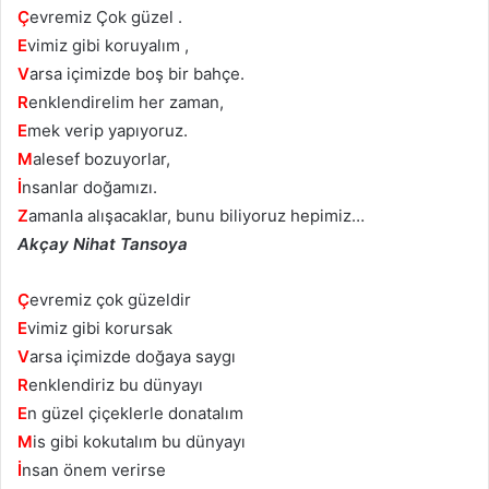
Ç
evremiz Çok güzel .
E
vimiz gibi koruyalım ,
V
arsa içimizde boş bir bahçe.
R
enklendirelim her zaman,
E
mek verip yapıyoruz.
M
alesef bozuyorlar,
İ
nsanlar doğamızı.
Z
amanla alışacaklar, bunu biliyoruz hepimiz…
Akçay Nihat Tansoya
Ç
evremiz çok güzeldir
E
vimiz gibi korursak
V
arsa içimizde doğaya saygı
R
enklendiriz bu dünyayı
E
n güzel çiçeklerle donatalım
M
is gibi kokutalım bu dünyayı
İ
nsan önem verirse