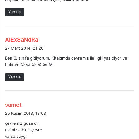
i
k
Yanıtla
i
:
d
AlExSaNdRa
e
27 Mart 2014, 21:26
d
Ben 3. sınıfa gidiyorum. Kitabımda cevremız ile ilgili yaz diyor ve
i
buldum 😀 😀 😀 😎 😎 😎
k
i
Yanıtla
:
d
samet
e
25 Kasım 2013, 18:03
d
çevremiz güzeldir
i
evimiz gibidir çevre
k
varsa saygı