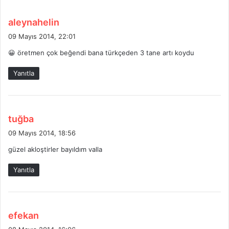
d
aleynahelin
e
09 Mayıs 2014, 22:01
d
😀 öretmen çok beğendi bana türkçeden 3 tane artı koydu
i
k
Yanıtla
i
:
d
tuğba
e
09 Mayıs 2014, 18:56
d
güzel akloştirler bayıldım valla
i
k
Yanıtla
i
:
d
efekan
e