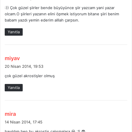
d
:)) Çok güzel şiirler bende büyüyünce şiir yazcam yani yazar
i
olcam.O şiirleri yazanın elini öpmek istiyorum bitane şiiri benim
k
babam yazdı yemin ederim alllah çarpsın.
i
:
Yanıtla
d
miyav
e
20 Nisan 2014, 19:53
d
çok güzel akrostişler olmuş
i
k
Yanıtla
i
:
d
mira
e
14 Nisan 2014, 17:45
d
bayıldım ben bu akrostiş çalışmalara 😀 :S 😎