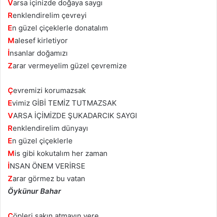
V
arsa içinizde doğaya saygı
R
enklendirelim çevreyi
E
n güzel çiçeklerle donatalım
M
alesef kirletiyor
İ
nsanlar doğamızı
Z
arar vermeyelim güzel çevremize
Ç
evremizi korumazsak
E
vimiz GİBİ TEMİZ TUTMAZSAK
V
ARSA İÇİMİZDE ŞUKADARCIK SAYGI
R
enklendirelim dünyayı
E
n güzel çiçeklerle
M
is gibi kokutalım her zaman
İ
NSAN ÖNEM VERİRSE
Z
arar görmez bu vatan
Öykünur Bahar
Ç
öpleri sakın atmayın yere,