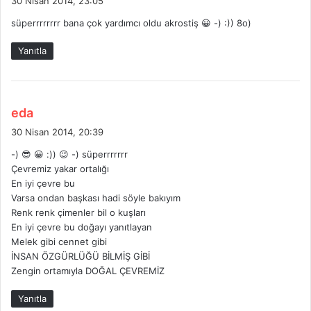
30 Nisan 2014, 23:05
d
süperrrrrrrr bana çok yardımcı oldu akrostiş 😀 -) :)) 8o)
i
k
Yanıtla
i
:
d
eda
e
30 Nisan 2014, 20:39
d
-) 😎 😀 :)) 😉 -) süperrrrrrr
i
Çevremiz yakar ortalığı
k
En iyi çevre bu
i
Varsa ondan başkası hadi söyle bakıyım
:
Renk renk çimenler bil o kuşları
En iyi çevre bu doğayı yanıtlayan
Melek gibi cennet gibi
İNSAN ÖZGÜRLÜĞÜ BİLMİŞ GİBİ
Zengin ortamıyla DOĞAL ÇEVREMİZ
Yanıtla