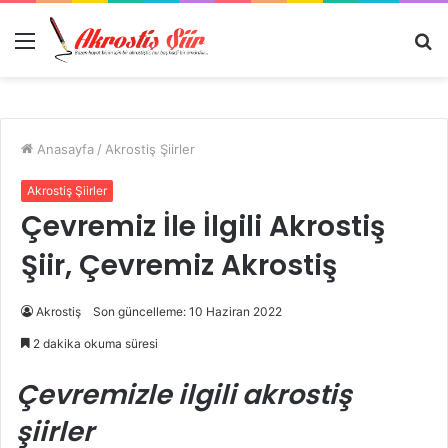
Menü
A
y
...
Anasayfa
/
Akrostiş Şiirler
Akrostiş Şiirler
Çevremiz İle İlgili Akrostiş
Şiir, Çevremiz Akrostiş
Akrostiş
Son güncelleme: 10 Haziran 2022
2 dakika okuma süresi
Çevremizle ilgili akrostiş
şiirler