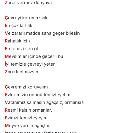
Z
arar vermez dünyaya
Ç
evreyi korumazsak
E
n çok kirlilik
V
e zararlı madde sana geçer bilesin
R
ahatlık için
E
n temizi sen ol
M
evsimler içinde geçerli bu
İ
yi temizle çevreyi yeter
Z
ararlı olmazsın
Ç
evremizi koruyalım
E
vlerimizin önünü temizleyelim
V
atanımız kalmasın ağaçsız, ormansız
R
esmi kalsın ormanlar,
E
vimzi temizleyeyim,
M
eyve versin ağaçlar,