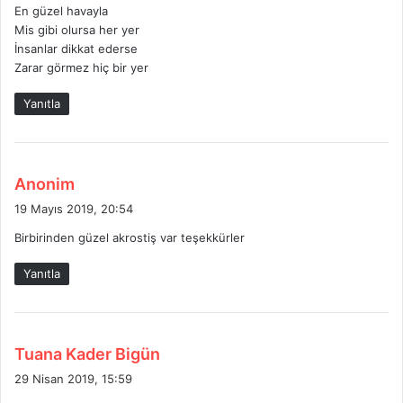
:
En güzel havayla
Mis gibi olursa her yer
İnsanlar dikkat ederse
Zarar görmez hiç bir yer
Yanıtla
d
Anonim
e
19 Mayıs 2019, 20:54
d
Birbirinden güzel akrostiş var teşekkürler
i
k
Yanıtla
i
:
d
Tuana Kader Bigün
e
29 Nisan 2019, 15:59
d