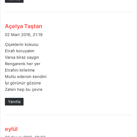
i
:
d
Açelya Taştan
e
02 Mart 2016, 21:19
d
Çiçeklerin kokusu
i
Etrafı koruyalım
k
Varsa biraz saygın
i
Rengarenk her yer
:
Etrafını kirletme
Mutlu edersin kendini
İyi görünür gözüne
Zaten hep bu çevre
Yanıtla
d
eylül
e