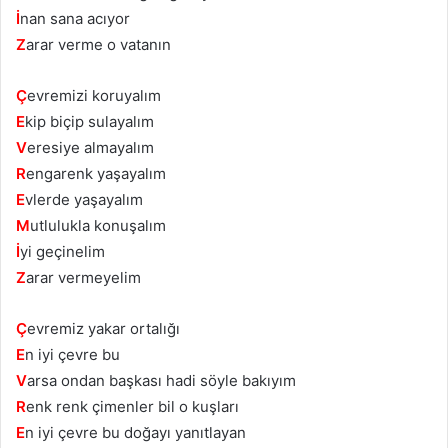
İ
nan sana acıyor
Z
arar verme o vatanın
Ç
evremizi koruyalım
E
kip biçip sulayalım
V
eresiye almayalım
R
engarenk yaşayalım
E
vlerde yaşayalım
M
utlulukla konuşalım
İ
yi geçinelim
Z
arar vermeyelim
Ç
evremiz yakar ortalığı
E
n iyi çevre bu
V
arsa ondan başkası hadi söyle bakıyım
R
enk renk çimenler bil o kuşları
E
n iyi çevre bu doğayı yanıtlayan