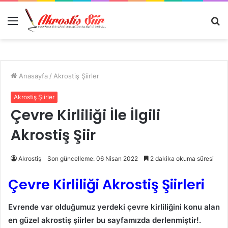
Menü
A
y
...
Anasayfa
/
Akrostiş Şiirler
Akrostiş Şiirler
Çevre Kirliliği İle İlgili
Akrostiş Şiir
Akrostiş
Son güncelleme: 06 Nisan 2022
2 dakika okuma süresi
Çevre Kirliliği Akrostiş Şiirleri
Evrende var olduğumuz yerdeki çevre kirliliğini konu alan
en güzel akrostiş şiirler bu sayfamızda derlenmiştir!.