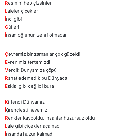
R
esmini hep çizsinler
L
aleler çiçekler
İ
nci gibi
G
ülleri
İ
nsan oğlunun zehri olmadan
Ç
evremiz bir zamanlar çok güzeldi
E
vrenimiz tertemizdi
V
erdik Dünyamıza çöpü
R
ahat edemedik bu Dünyada
E
skisi gibi değildi bura
K
irlendi Dünyamız
İ
ğrençleşti havamız
R
enkler kayboldu, insanlar huzursuz oldu
L
ale gibi çiçekler açamadı
İ
nsanda huzur kalmadı