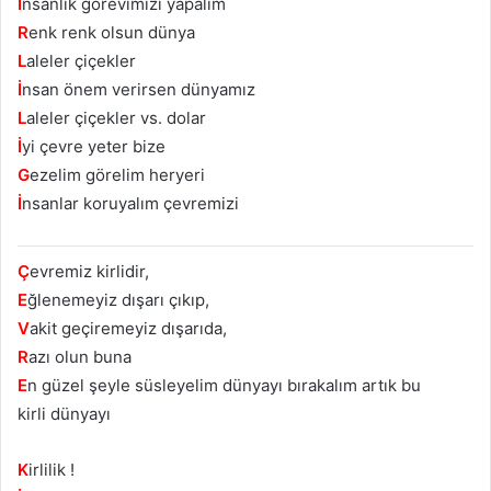
İ
nsanlık görevimizi yapalım
R
enk renk olsun dünya
L
aleler çiçekler
İ
nsan önem verirsen dünyamız
L
aleler çiçekler vs. dolar
İ
yi çevre yeter bize
G
ezelim görelim heryeri
İ
nsanlar koruyalım çevremizi
Ç
evremiz kirlidir,
E
ğlenemeyiz dışarı çıkıp,
V
akit geçiremeyiz dışarıda,
R
azı olun buna
E
n güzel şeyle süsleyelim dünyayı bırakalım artık bu
kirli dünyayı
K
irlilik !