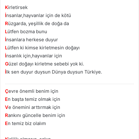
K
irletirsek
İ
nsanlar,hayvanlar için de kötü
R
üzgarda, yeşillik de doğa da
L
ütfen bozma bunu
İ
nsanlara herkese duyur
L
ütfen ki kimse kirletmesin doğayı
İ
nsanlık için,hayvanlar için
G
üzel doğayı kirletme sebebi yok ki.
İ
lk sen duyur duysun Dünya duysun Türkiye.
Ç
evre önemli benim için
E
n başta temiz olmak için
V
e önemini arttırmak için
R
ankını güncelle benim için
E
n temiz biz olalım