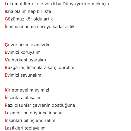
L
okomotifler el ele verdi bu Dünya’yı kirletmek için
İ
kna olalım hep birlikte
G
özümüz kör oldu artık
İ
nanma inanma nereye kadar artık
Ç
evre bizim evimizdir
E
vimizi koruyalım
V
e herkesi uyaralım
R
üzgarlar, fırtınalara karşı duralım
E
vimizi savunalım
K
irletmeyelim evimizi
İ
nsanlara ulaşalım
R
azı olsunlar çevrenin dostluğuna
L
azımdır bu düşünce insana
İ
nsanları bilinçlendirelim
L
astikleri toplayalım