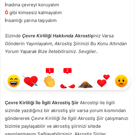
İ
nadına çevreyi koruyalım
Ğ
gibi kimsesiz kalmayalım
İ
nsanlığı yarına taşıyalım
Sizinde
Çevre Kirliliği Hakkında Akrostiş
iniz Varsa
Gönderin Yayınlayalım, Akrostiş Şiirinizi Bu Konu Altından
Yorum Yaparak Bize İletebilirsiniz. Sevgiler..
1
2
Çevre Kirliliği İle İlgili Akrostiş Şiir
Akrostişi ile ilgili
sizinde yazdığınız bir akrostiş şiir varsa yorum kısmından
göndererek
Çevre Kirliliği İle İlgili Akrostiş Şiir
çalışmanızı
bizimle paylaşabilir ve akrostiş şiirinizi sitede
yayınlanmasını Sağlayabilirsiniz.
Akrostiş Şiirler