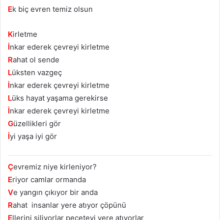
E
k biç evren temiz olsun
K
irletme
İ
nkar ederek çevreyi kirletme
R
ahat ol sende
L
üksten vazgeç
İ
nkar ederek çevreyi kirletme
L
üks hayat yaşama gerekirse
İ
nkar ederek çevreyi kirletme
G
üzellikleri gör
İ
yi yaşa iyi gör
Ç
evremiz niye kirleniyor?
E
riyor camlar ormanda
V
e yangın çıkıyor bir anda
R
ahat insanlar yere atıyor çöpünü
E
llerini siliyorlar peçeteyi yere atıyorlar