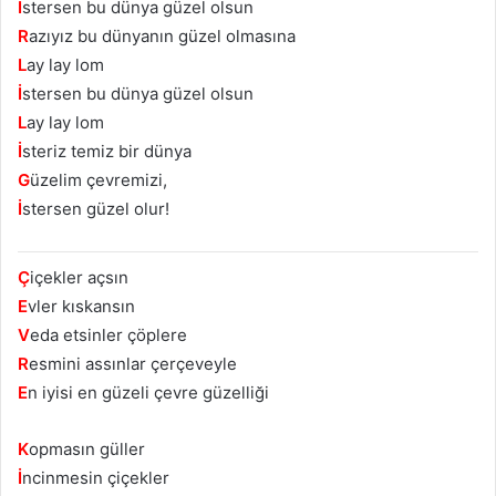
İ
stersen bu dünya güzel olsun
R
azıyız bu dünyanın güzel olmasına
L
ay lay lom
İ
stersen bu dünya güzel olsun
L
ay lay lom
İ
steriz temiz bir dünya
G
üzelim çevremizi,
İ
stersen güzel olur!
Ç
içekler açsın
E
vler kıskansın
V
eda etsinler çöplere
R
esmini assınlar çerçeveyle
E
n iyisi en güzeli çevre güzelliği
K
opmasın güller
İ
ncinmesin çiçekler