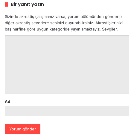
Bir yanıt yazın
Sizinde akrostiş çalışmanız varsa, yorum bölümünden gönderip
diğer akrostiş severlere sesinizi duyurabilirsiniz. Akrostişlerinizi
baş harfine göre uygun kategoride yayınlamaktayız. Sevgiler.
Y
o
r
u
m
*
Ad