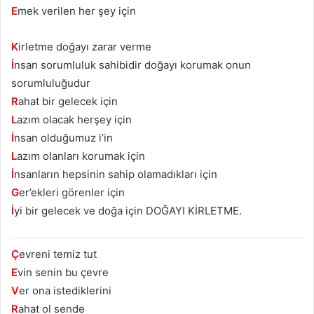
E
mek verilen her şey için
K
irletme doğayı zarar verme
İ
nsan sorumluluk sahibidir doğayı korumak onun
sorumluluğudur
R
ahat bir gelecek için
L
azım olacak herşey için
İ
nsan olduğumuz i’in
L
azım olanları korumak için
İ
nsanların hepsinin sahip olamadıkları için
G
er’ekleri görenler için
İ
yi bir gelecek ve doğa için DOĞAYI KİRLETME.
Ç
evreni temiz tut
E
vin senin bu çevre
V
er ona istediklerini
R
ahat ol sende