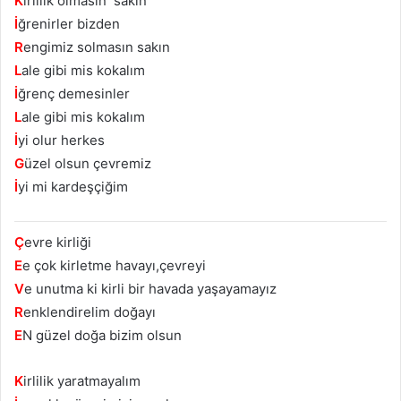
K
irlilik olmasın sakın
İ
ğrenirler bizden
R
engimiz solmasın sakın
L
ale gibi mis kokalım
İ
ğrenç demesinler
L
ale gibi mis kokalım
İ
yi olur herkes
G
üzel olsun çevremiz
İ
yi mi kardeşçiğim
Ç
evre kirliği
E
e çok kirletme havayı,çevreyi
V
e unutma ki kirli bir havada yaşayamayız
R
enklendirelim doğayı
E
N güzel doğa bizim olsun
K
irlilik yaratmayalım