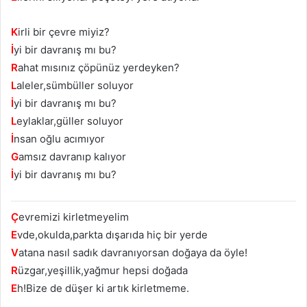
K
irli bir çevre miyiz?
İ
yi bir davranış mı bu?
R
ahat mısınız çöpünüz yerdeyken?
L
aleler,sümbüller soluyor
İ
yi bir davranış mı bu?
L
eylaklar,güller soluyor
İ
nsan oğlu acımıyor
G
amsız davranıp kalıyor
İ
yi bir davranış mı bu?
Ç
evremizi kirletmeyelim
E
vde,okulda,parkta dışarıda hiç bir yerde
V
atana nasıl sadık davranıyorsan doğaya da öyle!
R
üzgar,yeşillik,yağmur hepsi doğada
E
h!Bize de düşer ki artık kirletmeme.