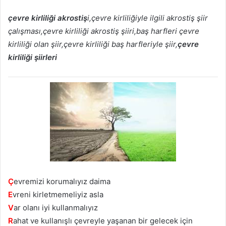
çevre kirliliği akrostiş
i,çevre kirliliğiyle ilgili akrostiş şiir
çalışması,çevre kirliliği akrostiş şiiri,baş harfleri çevre
kirliliği olan şiir,çevre kirliliği baş harfleriyle şiir,
çevre
kirliliği şiirleri
Ç
evremizi korumalıyız daima
E
vreni kirletmemeliyiz asla
V
ar olanı iyi kullanmalıyız
R
ahat ve kullanışlı çevreyle yaşanan bir gelecek için