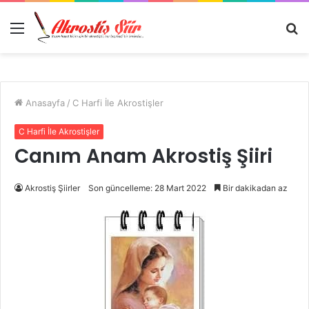
Menü
A
y
...
Anasayfa
/
C Harfi İle Akrostişler
C Harfi İle Akrostişler
Canım Anam Akrostiş Şiiri
Akrostiş Şiirler
Son güncelleme: 28 Mart 2022
Bir dakikadan az