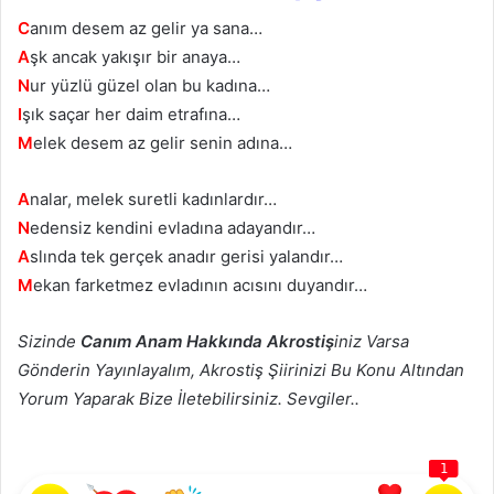
C
anım desem az gelir ya sana…
A
şk ancak yakışır bir anaya…
N
ur yüzlü güzel olan bu kadına…
I
şık saçar her daim etrafına…
M
elek desem az gelir senin adına…
A
nalar, melek suretli kadınlardır…
N
edensiz kendini evladına adayandır…
A
slında tek gerçek anadır gerisi yalandır…
M
ekan farketmez evladının acısını duyandır…
Sizinde
Canım Anam Hakkında Akrostiş
iniz Varsa
Gönderin Yayınlayalım, Akrostiş Şiirinizi Bu Konu Altından
Yorum Yaparak Bize İletebilirsiniz. Sevgiler..
1