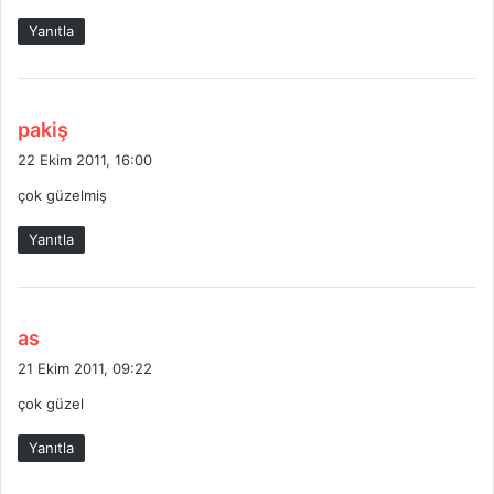
k
Yanıtla
i
:
d
pakiş
e
22 Ekim 2011, 16:00
d
çok güzelmiş
i
k
Yanıtla
i
:
d
as
e
21 Ekim 2011, 09:22
d
çok güzel
i
k
Yanıtla
i
: