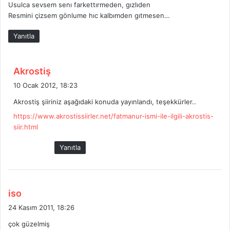
Usulca sevsem senı farkettırmeden, gızlıden
Resmini çizsem gönlume hıc kalbımden gıtmesen…
Yanıtla
d
Akrostiş
e
10 Ocak 2012, 18:23
d
Akrostiş şiiriniz aşağıdaki konuda yayınlandı, teşekkürler..
i
https://www.akrostissiirler.net/fatmanur-ismi-ile-ilgili-akrostis-
k
siir.html
i
:
Yanıtla
d
iso
e
24 Kasım 2011, 18:26
d
çok güzelmiş
i