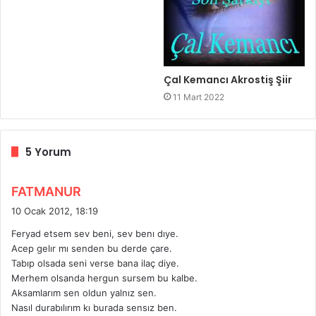
Çal Kemancı Akrostiş Şiir
11 Mart 2022
5 Yorum
d
FATMANUR
e
10 Ocak 2012, 18:19
d
Feryad etsem sev beni, sev benı dıye.
i
Acep gelır mı senden bu derde çare.
k
Tabıp olsada seni verse bana ilaç diye.
i
Merhem olsanda hergun sursem bu kalbe.
:
Aksamlarım sen oldun yalnız sen.
Nasıl durabılırım kı burada sensız ben.