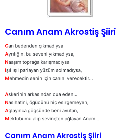
Canım Anam Akrostiş Şiiri
C
an bedenden çıkmadıysa
A
yrılığın, bu seveni yıkmadıysa,
N
aaşım toprağa karışmadıysa,
I
şıl ışıl parlayan yüzüm solmadıysa,
M
ehmedin senin için canını verecektir…
A
skerinin arkasından dua eden…
N
asihatini, öğüdünü hiç esirgemeyen,
A
ğlayınca göğsünde beni avutan,
M
ektubumu alıp sevinçten ağlayan Anam…
Canım Anam Akrostiş Şiiri