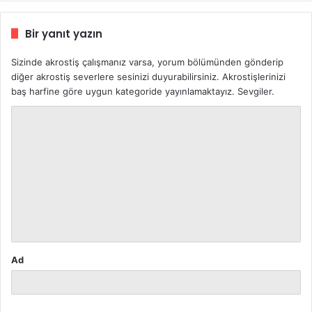
Bir yanıt yazın
Sizinde akrostiş çalışmanız varsa, yorum bölümünden gönderip
diğer akrostiş severlere sesinizi duyurabilirsiniz. Akrostişlerinizi
baş harfine göre uygun kategoride yayınlamaktayız. Sevgiler.
Y
o
r
u
m
*
Ad