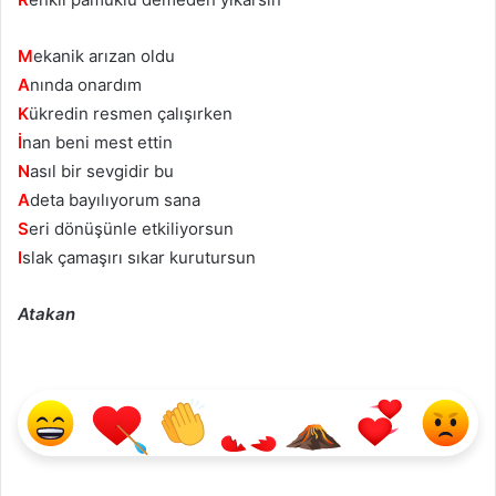
M
ekanik arızan oldu
A
nında onardım
K
ükredin resmen çalışırken
İ
nan beni mest ettin
N
asıl bir sevgidir bu
A
deta bayılıyorum sana
S
eri dönüşünle etkiliyorsun
I
slak çamaşırı sıkar kurutursun
Atakan