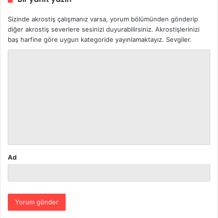
Sizinde akrostiş çalışmanız varsa, yorum bölümünden gönderip
diğer akrostiş severlere sesinizi duyurabilirsiniz. Akrostişlerinizi
baş harfine göre uygun kategoride yayınlamaktayız. Sevgiler.
Y
o
r
u
m
*
Ad