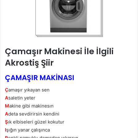
Çamaşır Makinesi İle İlgili
Akrostiş Şiir
ÇAMAŞIR MAKİNASI
Ç
amaşır yıkayan sen
A
saletin yeter
M
akine gibi makinesın
A
deta sevdirirsin kendini
Ş
ık elbiseleri güzel kokutur
I
şığın yanar çalışınca
R
enkli pamuklu demeden yıkarsın