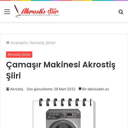
Menü
A
y
...
Anasayfa
/
Akrostiş Şiirler
Akrostiş Şiirler
Çamaşır Makinesi Akrostiş
Şiiri
Akrostiş
Son güncelleme: 28 Mart 2022
Bir dakikadan az