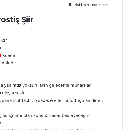
1 dakika okuma süresi
stiş Şiir
ktir
ir
U
)kdedir
S
)enindir
nda yanımda yoksun lakin gelecekte muhakkak
 ulaştıracak
 sana muhtaçtır, o sadece ellerini tuttuğu an diner,
tır, bu içimde olan sonsuz kadar besleyeceğim
r.