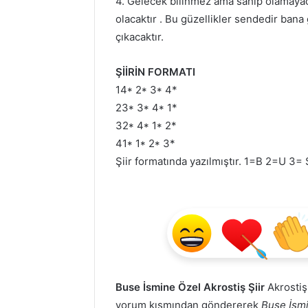
4. Gelecek bilinmez ama sahip olamayac
olacaktır . Bu güzellikler sendedir ban
çıkacaktır.
ŞİİRİN FORMATI
14* 2* 3* 4*
23* 3* 4* 1*
32* 4* 1* 2*
41* 1* 2* 3*
Şiir formatında yazılmıştır. 1=B 2=U 3=
Buse İsmine Özel Akrostiş Şiir
Akrostişi
yorum kısmından göndererek
Buse İsmi