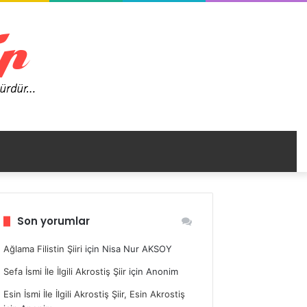
nümü
Son yorumlar
ir
Ağlama Filistin Şiiri
için
Nisa Nur AKSOY
Sefa İsmi İle İlgili Akrostiş Şiir
için
Anonim
Esin İsmi İle İlgili Akrostiş Şiir, Esin Akrostiş