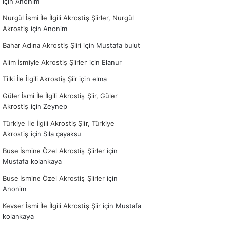
için
Anonim
Nurgül İsmi İle İlgili Akrostiş Şiirler, Nurgül
Akrostiş
için
Anonim
Bahar Adına Akrostiş Şiiri
için
Mustafa bulut
Alim İsmiyle Akrostiş Şiirler
için
Elanur
Tilki İle İlgili Akrostiş Şiir
için
elma
Güler İsmi İle İlgili Akrostiş Şiir, Güler
Akrostiş
için
Zeynep
Türkiye İle İlgili Akrostiş Şiir, Türkiye
Akrostiş
için
Sıla çayaksu
Buse İsmine Özel Akrostiş Şiirler
için
Mustafa kolankaya
Buse İsmine Özel Akrostiş Şiirler
için
Anonim
Kevser İsmi İle İlgili Akrostiş Şiir
için
Mustafa
kolankaya