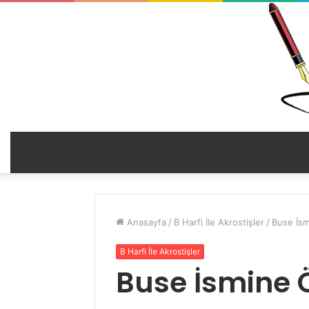
Anasayfa
/
B Harfi İle Akrostişler
/
Buse İsm
B Harfi İle Akrostişler
Buse İsmine Ö