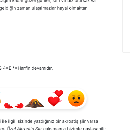
ağım kadar güzel günler, sen ve biz olursak var
a geldiğin zaman ulaşılmazlar hayal olmaktan
 S 4=E *=Harfin devamıdır.
 ile ilgili sizinde yazdığınız bir akrostiş şiir varsa
ne Özel Akrostiş Şiir
çalışmanızı bizimle paylaşabilir