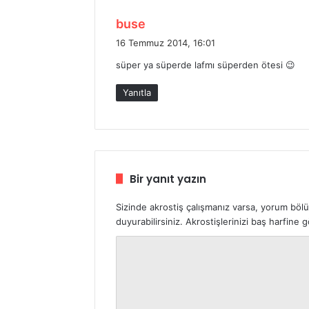
d
buse
e
16 Temmuz 2014, 16:01
d
süper ya süperde lafmı süperden ötesi 😉
i
k
Yanıtla
i
:
Bir yanıt yazın
Sizinde akrostiş çalışmanız varsa, yorum böl
duyurabilirsiniz. Akrostişlerinizi baş harfine
Y
o
r
u