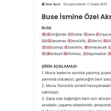
Onur Ayva
Son güncelleme: 17 Şubat 2022
Buse İsmine Özel Akro
BUSE
(
B
)(
E
)nliğimde (
U
)fuklar (
S
)ana (
E
)rişece
(
U
)(
S
)lanamaz (
S
)ensizlik, (
E
)llerini (
B
)il
(
S
)(
U
)usmaz (
E
)saretim, (
B
)itmeyecek (
(
E
)(
B
)ediyet (
B
)ilinmez, (
U
)laşılmazlar (
ŞİİRİN AÇIKLAMASI:
1. Mısra: kaderim seninle yazılmış şua
yanımda olacaksın, geleceğim beni sana
2. Mısra: Sensizlik sürekli hezeyandadır,
sakinleşir.
3. Sana olan bağlılığım beni esir almış
sevdadır, yaşama sebebimdir, amacımdı