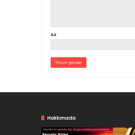
m
*
Ad
Hakkımızda