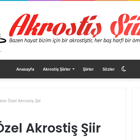
Dış
Anasayfa
Akrostiş Şiirler
Şiirler
Sözler
görü
ine Özel Akrostiş Şiir
değişt
zel Akrostiş Şiir