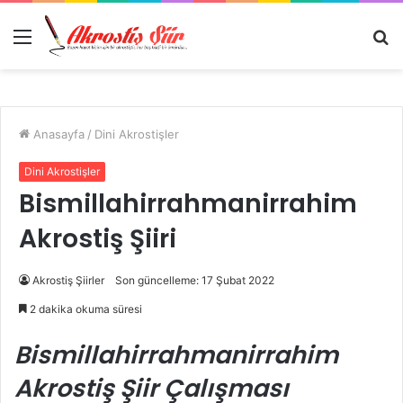
Menü
A
y
...
Anasayfa
/
Dini Akrostişler
Dini Akrostişler
Bismillahirrahmanirrahim
Akrostiş Şiiri
Akrostiş Şiirler
Son güncelleme: 17 Şubat 2022
2 dakika okuma süresi
Bismillahirrahmanirrahim
Akrostiş Şiir Çalışması