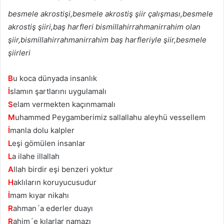
besmele akrostişi,besmele akrostiş şiir çalışması,besmele
akrostiş şiiri,baş harfleri bismillahirrahmanirrahim olan
şiir,bismillahirrahmanirrahim baş harfleriyle şiir,besmele
şiirleri
B
u koca dünyada insanlık
İ
slamın şartlarını uygulamalı
S
elam vermekten kaçınmamalı
M
uhammed Peygamberimiz sallallahu aleyhü vessellem
İ
manla dolu kalpler
L
eşi gömülen insanlar
L
a ilahe illallah
A
llah birdir eşi benzeri yoktur
H
aklıların koruyucusudur
İ
mam kıyar nikahı
R
ahman´a ederler duayı
R
ahim´e kılarlar namazı