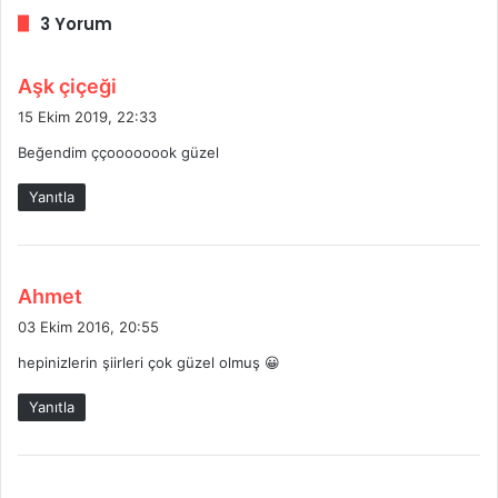
3 Yorum
d
Aşk çiçeği
e
15 Ekim 2019, 22:33
d
Beğendim ççoooooook güzel
i
k
Yanıtla
i
:
d
Ahmet
e
03 Ekim 2016, 20:55
d
hepinizlerin şiirleri çok güzel olmuş 😀
i
k
Yanıtla
i
: