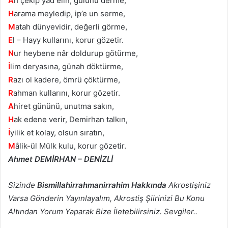
A
h çekip yâd elin, gülünü derme,
H
arama meyledip, ip’e un serme,
M
atah dünyevidir, değerli görme,
E
l – Hayy kullarını, korur gözetir.
N
ur heybene nâr doldurup götürme,
İ
lim deryasına, günah döktürme,
R
azı ol kadere, ömrü çöktürme,
R
ahman kullarını, korur gözetir.
A
hiret gününü, unutma sakın,
H
ak edene verir, Demirhan talkın,
İ
yilik et kolay, olsun sıratın,
M
âlik-ül Mülk kulu, korur gözetir.
Ahmet DEMİRHAN – DENİZLİ
Sizinde
Bismillahirrahmanirrahim Hakkında
Akrostişiniz
Varsa Gönderin Yayınlayalım, Akrostiş Şiirinizi Bu Konu
Altından Yorum Yaparak Bize İletebilirsiniz. Sevgiler..