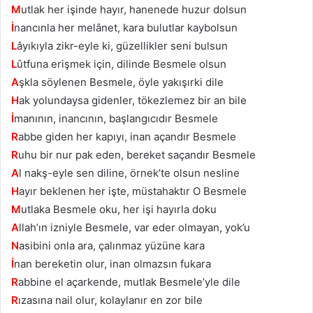
M
utlak her işinde hayır, hanenede huzur dolsun
İ
nancınla her melânet, kara bulutlar kaybolsun
L
âyıkıyla zikr-eyle ki, güzellikler seni bulsun
L
ûtfuna erişmek için, dilinde Besmele olsun
A
şkla söylenen Besmele, öyle yakışırki dile
H
ak yolundaysa gidenler, tökezlemez bir an bile
İ
manının, inancının, başlangıcıdır Besmele
R
abbe giden her kapıyı, inan açandır Besmele
R
uhu bir nur pak eden, bereket saçandır Besmele
A
l nakş-eyle sen diline, örnek’te olsun nesline
H
ayır beklenen her işte, müstahaktır O Besmele
M
utlaka Besmele oku, her işi hayırla doku
A
llah’ın izniyle Besmele, var eder olmayan, yok’u
N
asibini onla ara, çalınmaz yüzüne kara
İ
nan bereketin olur, inan olmazsın fukara
R
abbine el açarkende, mutlak Besmele’yle dile
R
ızasına nail olur, kolaylanır en zor bile