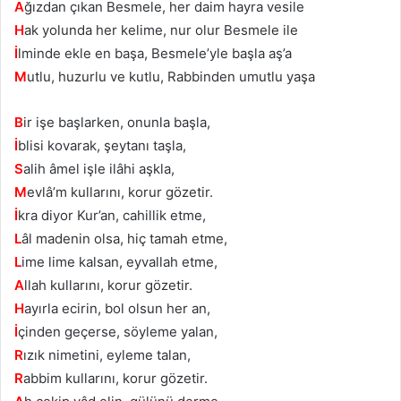
A
ğızdan çıkan Besmele, her daim hayra vesile
H
ak yolunda her kelime, nur olur Besmele ile
İ
lminde ekle en başa, Besmele’yle başla aş’a
M
utlu, huzurlu ve kutlu, Rabbinden umutlu yaşa
B
ir işe başlarken, onunla başla,
İ
blisi kovarak, şeytanı taşla,
S
alih âmel işle ilâhi aşkla,
M
evlâ’m kullarını, korur gözetir.
İ
kra diyor Kur’an, cahillik etme,
L
âl madenin olsa, hiç tamah etme,
L
ime lime kalsan, eyvallah etme,
A
llah kullarını, korur gözetir.
H
ayırla ecirin, bol olsun her an,
İ
çinden geçerse, söyleme yalan,
R
ızık nimetini, eyleme talan,
R
abbim kullarını, korur gözetir.