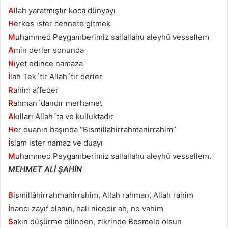
A
llah yaratmıştır koca dünyayı
H
erkes ister cennete gitmek
M
uhammed Peygamberimiz sallallahu aleyhü vessellem
A
min derler sonunda
N
iyet edince namaza
İ
lah Tek´tir Allah´tır derler
R
ahim affeder
R
ahman´dandır merhamet
A
kılları Allah´ta ve kulluktadır
H
er duanın başında “Bismillahirrahmanirrahim”
İ
slam ister namaz ve duayı
M
uhammed Peygamberimiz sallallahu aleyhü vessellem.
MEHMET ALİ ŞAHİN
B
ismillâhirrahmanirrahim, Allah rahman, Allah rahim
İ
nancı zayıf olanın, hali nicedir ah, ne vahim
S
akın düşürme dilinden, zikrinde Besmele olsun