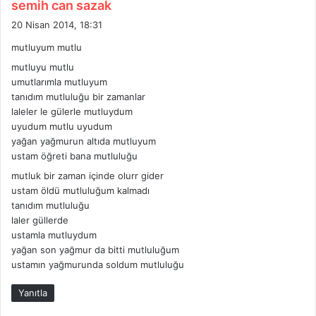
d
semih can sazak
e
20 Nisan 2014, 18:31
d
mutluyum mutlu
i
mutluyu mutlu
k
umutlarımla mutluyum
i
tanıdım mutluluğu bir zamanlar
:
laleler le gülerle mutluydum
uyudum mutlu uyudum
yağan yağmurun altıda mutluyum
ustam öğreti bana mutluluğu
mutluk bir zaman içinde olurr gider
ustam öldü mutluluğum kalmadı
tanıdım mutluluğu
laler güllerde
ustamla mutluydum
yağan son yağmur da bitti mutluluğum
ustamın yağmurunda soldum mutluluğu
Yanıtla