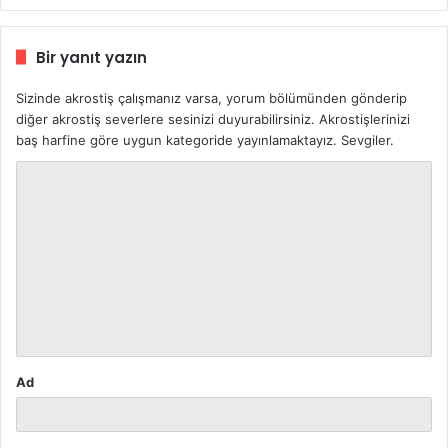
Bir yanıt yazın
Sizinde akrostiş çalışmanız varsa, yorum bölümünden gönderip
diğer akrostiş severlere sesinizi duyurabilirsiniz. Akrostişlerinizi
baş harfine göre uygun kategoride yayınlamaktayız. Sevgiler.
Y
o
r
u
m
*
Ad