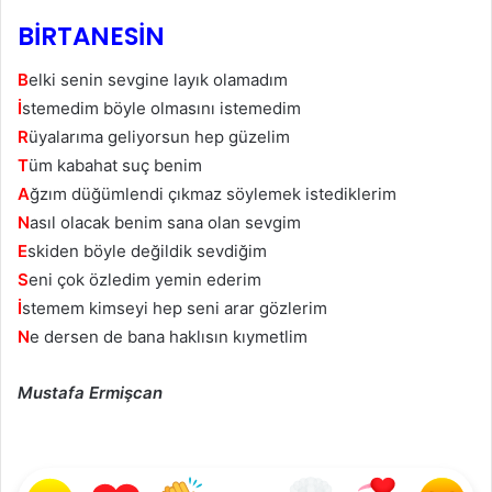
BİRTANESİN
B
elki senin sevgine layık olamadım
İ
stemedim böyle olmasını istemedim
R
üyalarıma geliyorsun hep güzelim
T
üm kabahat suç benim
A
ğzım düğümlendi çıkmaz söylemek istediklerim
N
asıl olacak benim sana olan sevgim
E
skiden böyle değildik sevdiğim
S
eni çok özledim yemin ederim
İ
stemem kimseyi hep seni arar gözlerim
N
e dersen de bana haklısın kıymetlim
Mustafa Ermişcan