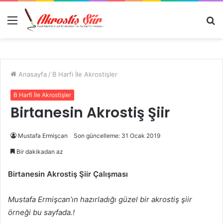
Menü
A
y
...
Anasayfa
/
B Harfi İle Akrostişler
B Harfi İle Akrostişler
Birtanesin Akrostiş Şiir
Mustafa Ermişcan
Son güncelleme: 31 Ocak 2019
Bir dakikadan az
Birtanesin Akrostiş Şiir Çalışması
Mustafa Ermişcan’ın hazırladığı güzel bir akrostiş şiir
örneği bu sayfada.!