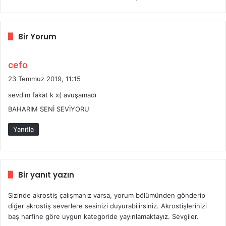
Bir Yorum
d
cefo
e
23 Temmuz 2019, 11:15
d
sevdim fakat k x( avuşamadı
i
BAHARIM SENİ SEVİYORU
k
i
Yanıtla
:
Bir yanıt yazın
Sizinde akrostiş çalışmanız varsa, yorum bölümünden gönderip
diğer akrostiş severlere sesinizi duyurabilirsiniz. Akrostişlerinizi
baş harfine göre uygun kategoride yayınlamaktayız. Sevgiler.