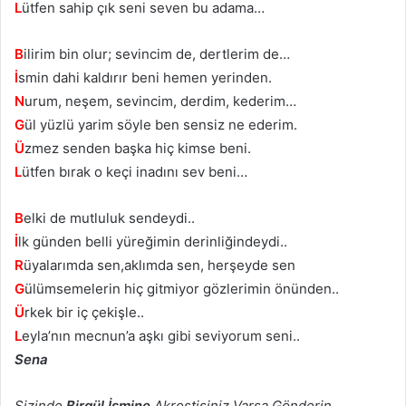
L
ütfen sahip çık seni seven bu adama…
B
ilirim bin olur; sevincim de, dertlerim de…
İ
smin dahi kaldırır beni hemen yerinden.
N
urum, neşem, sevincim, derdim, kederim…
G
ül yüzlü yarim söyle ben sensiz ne ederim.
Ü
zmez senden başka hiç kimse beni.
L
ütfen bırak o keçi inadını sev beni…
B
elki de mutluluk sendeydi..
İ
lk günden belli yüreğimin derinliğindeydi..
R
üyalarımda sen,aklımda sen, herşeyde sen
G
ülümsemelerin hiç gitmiyor gözlerimin önünden..
Ü
rkek bir iç çekişle..
L
eyla’nın mecnun’a aşkı gibi seviyorum seni..
Sena
Sizinde
Birgül İsmine
Akrostişiniz Varsa Gönderin