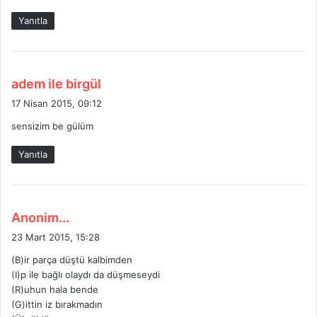
Yanıtla
d
adem ile birgül
e
17 Nisan 2015, 09:12
d
sensizim be gülüm
i
k
Yanıtla
i
:
d
Anonim...
e
23 Mart 2015, 15:28
d
(B)ir parça düştü kalbimden
i
(I)p ile bağlı olaydı da düşmeseydi
k
(R)uhun hala bende
i
(G)ittin iz bırakmadın
: