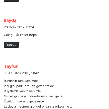
i
:
d
ilayda
e
28 Ocak 2017, 15:24
d
Çok gü 😀 zeller hepsi
i
k
Yanıtla
i
:
d
Tayfun
e
19 Ağustos 2015, 11:42
d
Burdasin tam kalbimde
i
Incı gibi parliuorsunn gözlerim de
k
Rüyalarda yanlız benimle
i
Güzelliğin başımı döndürüyor her gece
:
Üzüldüm sensiz gecelerce
Leylayla mecnun gibi gel ol yanlız erkeginle ..