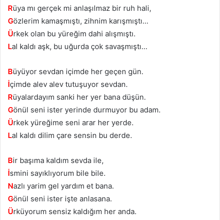
R
üya mı gerçek mi anlaşılmaz bir ruh hali,
G
özlerim kamaşmıştı, zihnim karışmıştı…
Ü
rkek olan bu yüreğim dahi alışmıştı.
L
al kaldı aşk, bu uğurda çok savaşmıştı…
B
üyüyor sevdan içimde her geçen gün.
İ
çimde alev alev tutuşuyor sevdan.
R
üyalardayım sanki her yer bana düşün.
G
önül seni ister yerinde durmuyor bu adam.
Ü
rkek yüreğime seni arar her yerde.
L
al kaldı dilim çare sensin bu derde.
B
ir başıma kaldım sevda ile,
İ
smini sayıklıyorum bile bile.
N
azlı yarim gel yardım et bana.
G
önül seni ister işte anlasana.
Ü
rküyorum sensiz kaldığım her anda.