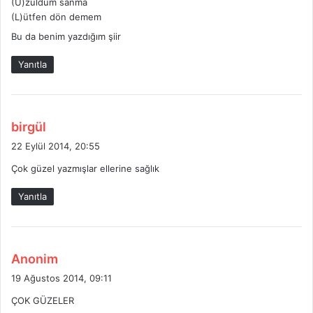
(Ü)züldüm sanma
(L)ütfen dön demem
Bu da benim yazdığım şiir
Yanıtla
d
birgül
e
22 Eylül 2014, 20:55
d
Çok güzel yazmışlar ellerine sağlık
i
k
Yanıtla
i
:
d
Anonim
e
19 Ağustos 2014, 09:11
d
ÇOK GÜZELER
i