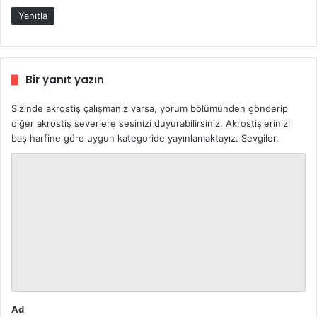
k
Yanıtla
i
:
Bir yanıt yazın
Sizinde akrostiş çalışmanız varsa, yorum bölümünden gönderip
diğer akrostiş severlere sesinizi duyurabilirsiniz. Akrostişlerinizi
baş harfine göre uygun kategoride yayınlamaktayız. Sevgiler.
Y
o
r
u
m
*
Ad