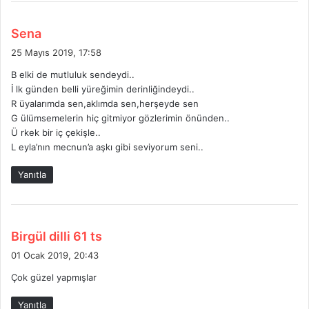
d
Sena
e
25 Mayıs 2019, 17:58
d
B elki de mutluluk sendeydi..
i
İ lk günden belli yüreğimin derinliğindeydi..
k
R üyalarımda sen,aklımda sen,herşeyde sen
i
G ülümsemelerin hiç gitmiyor gözlerimin önünden..
:
Ü rkek bir iç çekişle..
L eyla’nın mecnun’a aşkı gibi seviyorum seni..
Yanıtla
d
Birgül dilli 61 ts
e
01 Ocak 2019, 20:43
d
Çok güzel yapmışlar
i
k
Yanıtla