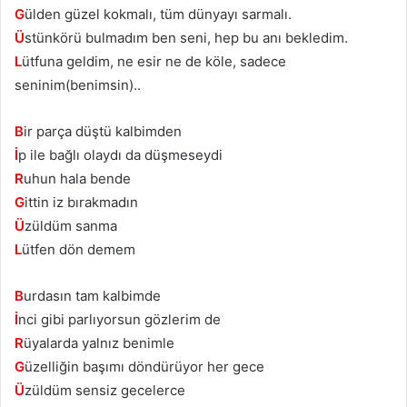
G
ülden güzel kokmalı, tüm dünyayı sarmalı.
Ü
stünkörü bulmadım ben seni, hep bu anı bekledim.
L
ütfuna geldim, ne esir ne de köle, sadece
seninim(benimsin)..
B
ir parça düştü kalbimden
İ
p ile bağlı olaydı da düşmeseydi
R
uhun hala bende
G
ittin iz bırakmadın
Ü
züldüm sanma
L
ütfen dön demem
B
urdasın tam kalbimde
İ
nci gibi parlıyorsun gözlerim de
R
üyalarda yalnız benimle
G
üzelliğin başımı döndürüyor her gece
Ü
züldüm sensiz gecelerce