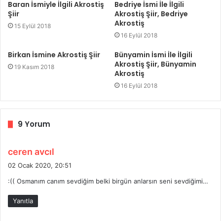
Baran İsmiyle İlgili Akrostiş
Bedriye İsmi İle İlgili
Şiir
Akrostiş Şiir, Bedriye
Akrostiş
15 Eylül 2018
16 Eylül 2018
Birkan İsmine Akrostiş Şiir
Bünyamin İsmi İle İlgili
Akrostiş Şiir, Bünyamin
19 Kasım 2018
Akrostiş
16 Eylül 2018
9 Yorum
d
ceren avcıl
e
02 Ocak 2020, 20:51
d
:(( Osmanım canım sevdiğim belki birgün anlarsın seni sevdiğimi…
i
k
Yanıtla
i
: