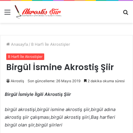
Menü
A
y
...
Anasayfa
/
B Harfi İle Akrostişler
B Harfi İle Akrostişler
Birgül İsmine Akrostiş Şiir
Akrostiş
Son güncelleme: 26 Mayıs 2019
2 dakika okuma süresi
Birgül İsmiyle İlgili Akrostiş Şiir
birgül akrostişi,birgül ismine akrostiş şiir,birgül adına
akrostiş şiir çalışması,birgül akrostiş şiiri,Baş harfleri
birgül olan şiir,birgül şiirleri