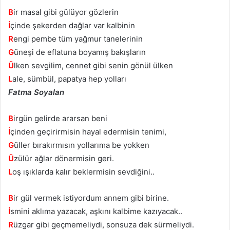
B
ir masal gibi gülüyor gözlerin
İ
çinde şekerden dağlar var kalbinin
R
engi pembe tüm yağmur tanelerinin
G
üneşi de eflatuna boyamış bakışların
Ü
lken sevgilim, cennet gibi senin gönül ülken
L
ale, sümbül, papatya hep yolları
Fatma Soyalan
B
irgün gelirde ararsan beni
İ
çinden geçirirmisin hayal edermisin tenimi,
G
üller bırakırmısın yollarıma be yokken
Ü
zülür ağlar dönermisin geri.
L
oş ışıklarda kalır beklermisin sevdiğini..
B
ir gül vermek istiyordum annem gibi birine.
İ
smini aklıma yazacak, aşkını kalbime kazıyacak..
R
üzgar gibi geçmemeliydi, sonsuza dek sürmeliydi.