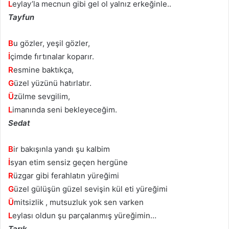
L
eylay’la mecnun gibi gel ol yalnız erkeğinle..
Tayfun
B
u gözler, yeşil gözler,
İ
çimde fırtınalar koparır.
R
esmine baktıkça,
G
üzel yüzünü hatırlatır.
Ü
zülme sevgilim,
L
imanında seni bekleyeceğim.
Sedat
B
ir bakışınla yandı şu kalbim
İ
syan etim sensiz geçen hergüne
R
üzgar gibi ferahlatın yüreğimi
G
üzel gülüşün güzel sevişin kül eti yüreğimi
Ü
mitsizlik , mutsuzluk yok sen varken
L
eylası oldun şu parçalanmış yüreğimin…
Tarık