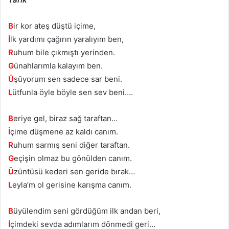
B
ir kor ateş düştü içime,
İ
lk yardımı çağırın yaralıyım ben,
R
uhum bile çıkmıştı yerinden.
G
ünahlarımla kalayım ben.
Ü
şüyorum sen sadece sar beni.
L
ütfunla öyle böyle sen sev beni….
B
eriye gel, biraz sağ taraftan…
İ
çime düşmene az kaldı canım.
R
uhum sarmış seni diğer taraftan.
G
eçişin olmaz bu gönülden canım.
Ü
züntüsü kederi sen geride bırak…
L
eyla’m ol gerisine karışma canım.
B
üyülendim seni gördüğüm ilk andan beri,
İ
çimdeki sevda adımlarım dönmedi geri…