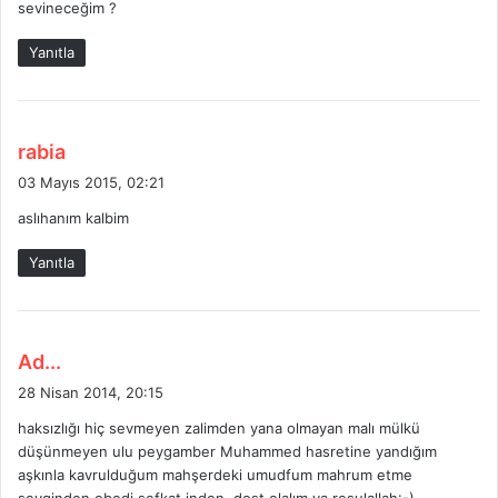
sevineceğim ?
k
i
Yanıtla
:
d
rabia
e
03 Mayıs 2015, 02:21
d
aslıhanım kalbim
i
k
Yanıtla
i
:
d
Ad...
e
28 Nisan 2014, 20:15
d
haksızlığı hiç sevmeyen zalimden yana olmayan malı mülkü
i
düşünmeyen ulu peygamber Muhammed hasretine yandığım
k
aşkınla kavrulduğum mahşerdeki umudfum mahrum etme
i