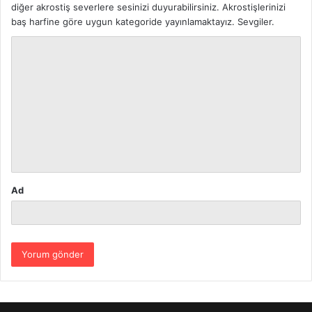
diğer akrostiş severlere sesinizi duyurabilirsiniz. Akrostişlerinizi
baş harfine göre uygun kategoride yayınlamaktayız. Sevgiler.
Y
o
r
u
m
*
Ad