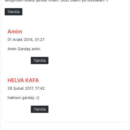
sevginden ebedi şefkat inden .dost olalım ya resulallah:-)
:
Yanıtla
d
Amim
e
01 Aralık 2014, 01:27
d
Amin Gardaş amin.
i
k
Yanıtla
i
:
d
HELVA KAFA
e
28 Şubat 2017, 17:42
d
haklısın gardaş :((
i
k
Yanıtla
i
: