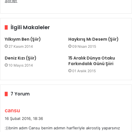
Şiirler
İlgili Makaleler
Yılkıyım Ben (Şiir)
Haykırış Mı Desem (Şiir)
27 Kasım 2014
09 Nisan 2015
Deniz Kızı (Şiir)
15 Aralık Dünya Otaku
Farkındalık Günü Şiiri
10 Mayıs 2014
01 Aralık 2015
7 Yorum
d
cansu
e
16 Şubat 2016, 18:36
d
:))bnim adım Cansu benim adımın harfleriyle akrostiş yaparsınız
i