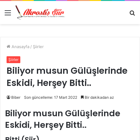
Menü
A
y
...
Anasayfa
/
Şiirler
Şiirler
Biliyor musun Gülüşlerinde
Eskidi, Herşey Bitti..
Biber
Son güncelleme: 17 Mart 2022
Bir dakikadan az
Biliyor musun Gülüşlerinde
Eskidi, Herşey Bitti..
Bitti (Şiir)