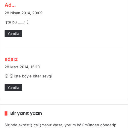
d
Ad...
e
28 Nisan 2014, 20:09
d
işte bu ……:-)
i
k
Yanıtla
i
:
d
adsız
e
28 Mart 2014, 15:10
d
🙁 🙁 işte böyle biter sevgi
i
k
Yanıtla
i
:
Bir yanıt yazın
Sizinde akrostiş çalışmanız varsa, yorum bölümünden gönderip