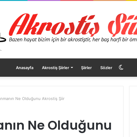
Dış
Anasayfa
Akrostiş Şiirler
Şiirler
Sözler
görü
Yanmanın Ne Olduğunu Akrostiş Şiir
değişt
anın Ne Olduğunu