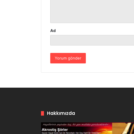
m
*
Ad
Hakkımızda