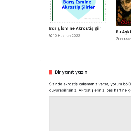
Barış İsmine Akrostiş Şiir
Bu Aşkt
10 Haziran 2022
11 Mar
Bir yanıt yazın
Sizinde akrostiş çalışmanız varsa, yorum böl
duyurabilirsiniz. Akrostişlerinizi baş harfine
Y
o
r
u