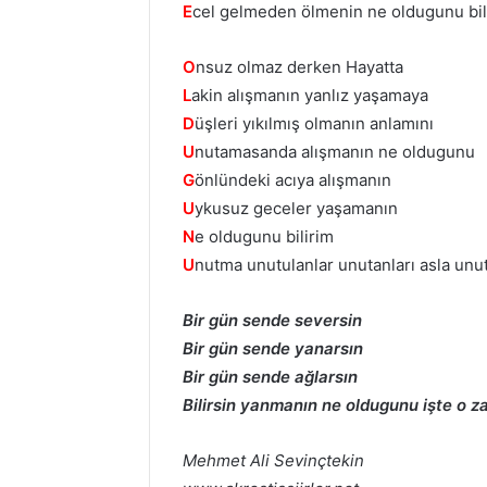
E
cel gelmeden ölmenin ne oldugunu bil
O
nsuz olmaz derken Hayatta
L
akin alışmanın yanlız yaşamaya
D
üşleri yıkılmış olmanın anlamını
U
nutamasanda alışmanın ne oldugunu
G
önlündeki acıya alışmanın
U
ykusuz geceler yaşamanın
N
e oldugunu bilirim
U
nutma unutulanlar unutanları asla unu
Bir gün sende seversin
Bir gün sende yanarsın
Bir gün sende ağlarsın
Bilirsin yanmanın ne oldugunu işte o 
Mehmet Ali Sevinçtekin