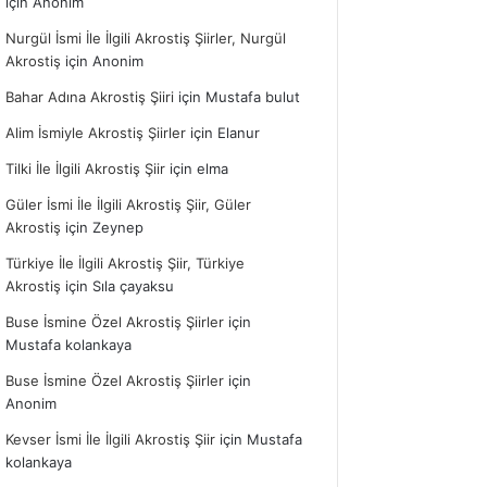
için
Anonim
Nurgül İsmi İle İlgili Akrostiş Şiirler, Nurgül
Akrostiş
için
Anonim
Bahar Adına Akrostiş Şiiri
için
Mustafa bulut
Alim İsmiyle Akrostiş Şiirler
için
Elanur
Tilki İle İlgili Akrostiş Şiir
için
elma
Güler İsmi İle İlgili Akrostiş Şiir, Güler
Akrostiş
için
Zeynep
Türkiye İle İlgili Akrostiş Şiir, Türkiye
Akrostiş
için
Sıla çayaksu
Buse İsmine Özel Akrostiş Şiirler
için
Mustafa kolankaya
Buse İsmine Özel Akrostiş Şiirler
için
Anonim
Kevser İsmi İle İlgili Akrostiş Şiir
için
Mustafa
kolankaya