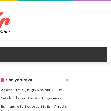
nümü
Son yorumlar
ir
Ağlama Filistin Şiiri
için
Nisa Nur AKSOY
Sefa İsmi İle İlgili Akrostiş Şiir
için
Anonim
Esin İsmi İle İlgili Akrostiş Şiir, Esin Akrostiş