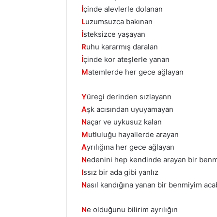
İ
çinde alevlerle dolanan
L
uzumsuzca bakınan
İ
steksizce yaşayan
R
uhu kararmış daralan
İ
çinde kor ateşlerle yanan
M
atemlerde her gece ağlayan
Y
üregi derinden sızlayann
A
şk acısından uyuyamayan
N
açar ve uykusuz kalan
M
utluluğu hayallerde arayan
A
yrılığına her gece ağlayan
N
edenini hep kendinde arayan bir ben
I
ssız bir ada gibi yanlız
N
asıl kandığına yanan bir benmiyim aca
N
e olduğunu bilirim ayrılığın