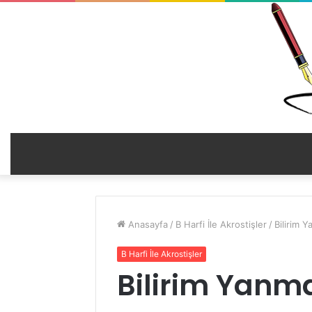
Anasayfa
/
B Harfi İle Akrostişler
/
Bilirim 
B Harfi İle Akrostişler
Bilirim Yanm