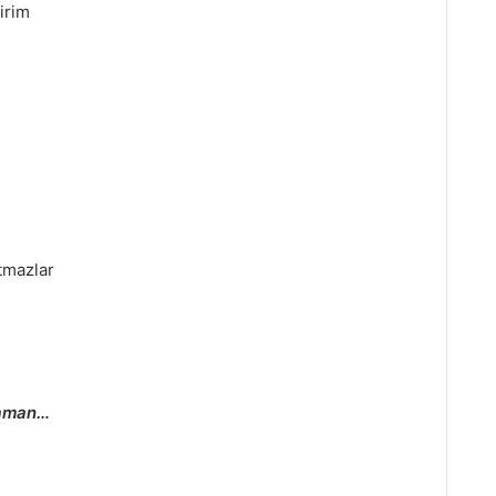
irim
tmazlar
zaman…