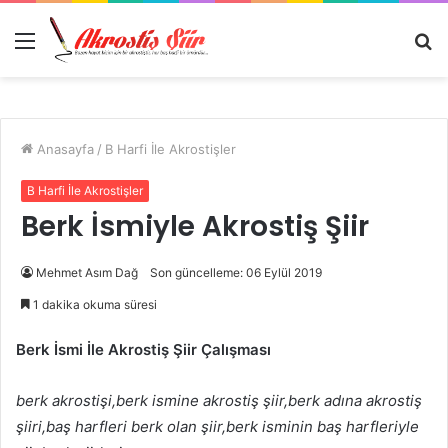
Menü
A
y
...
Anasayfa
/
B Harfi İle Akrostişler
B Harfi İle Akrostişler
Berk İsmiyle Akrostiş Şiir
Mehmet Asım Dağ
Son güncelleme: 06 Eylül 2019
1 dakika okuma süresi
Berk İsmi İle Akrostiş Şiir Çalışması
berk akrostişi,berk ismine akrostiş şiir,berk adına akrostiş
şiiri,baş harfleri berk olan şiir,berk isminin baş harfleriyle