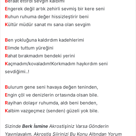
B
eraat ettirdi sevgin kalbimi
E
ngerek değil artık zehirli sevmiş bir kere seni
R
uhun ruhuma değer hissizleştirir beni
K
ültür müdür sanat mı sana olan sevgim
B
en yokluğuna kaldırdım kadehlerimi
E
limde tuttum yüreğini
R
ahat bırakmadım bendeki yerini
K
açmadım/kovaladım!Korkmadım haykırdım seni
sevdiğimi..!
B
ulurum gene seni havaya değen teninden,
E
ngin çöl ve denizlerin ortasında olsan bile.
R
ayihan dolaşır ruhumda, aldı beni benden,
K
albim vazgeçmez (senden) güzeli yok bile.
Sizinde
Berk İsmine
Akrostişiniz Varsa Gönderin
Yayınlayalım, Akrostiş Şiirinizi Bu Konu Altından Yorum