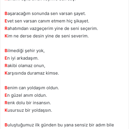
B
aşaracağım sonunda sen varsan şayet.
E
vet sen varsan canım etmem hiç şikayet.
R
ahatımdan vazgeçerim yine de seni seçerim.
K
im ne derse desin yine de seni severim.
B
ilmediği şehir yok,
E
n iyi arkadaşım.
R
akibi olamaz onun,
K
arşısında duramaz kimse.
B
enim can yoldaşım oldun.
E
n güzel anım oldun.
R
enk dolu bir insansın.
K
usursuz bir yoldaşsın.
B
uluştuğumuz ilk günden bu yana sensiz bir adım bile