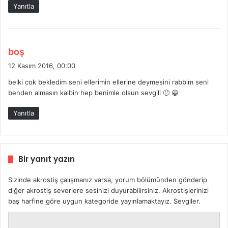
k
Yanıtla
i
:
d
boş
e
12 Kasım 2016, 00:00
d
belki cok bekledim seni ellerimin ellerine deymesini rabbim seni
i
benden almasın kalbin hep benimle olsun sevgili 🙁 😀
k
i
Yanıtla
:
Bir yanıt yazın
Sizinde akrostiş çalışmanız varsa, yorum bölümünden gönderip
diğer akrostiş severlere sesinizi duyurabilirsiniz. Akrostişlerinizi
baş harfine göre uygun kategoride yayınlamaktayız. Sevgiler.
Y