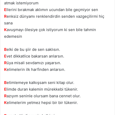
atmak istemiyorum
E
llerini bırakmak aklımın ucundan bile geçmiyor sen
R
enksiz dünyamı renklendirdin senden vazgeçilirmi hiç
sana
K
avuşmayı ölesiye çok istiyorum ki sen bile tahmin
edemesin
B
elki de bu şiir de sen saklısın.
E
vet dikkatlice bakarsan anlarsın.
R
üya misali sevdamızı yaşarsın.
K
elimelerin ilk harfinden anlarsın.
B
etimlemeye kalkışsam seni kitap olur.
E
limde duran kalemin mürekkebi tükenir.
R
azıyım seninle olursam bana cennet olur.
K
elimelerim yetmez hepsi bir bir tükenir.