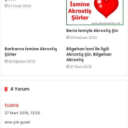
01 Ocak 2023
Beria İsmiyle Akrostiş Şiir
09 Haziran 2022
Barbaros İsmine Akrostiş
Bilgehan İsmi İle İlgili
Şiirler
Akrostiş Şiir, Bilgehan
Akrostiş
26 Ağustos 2019
27 Ekim 2018
4 Yorum
d
tuana
e
27 Mart 2019, 13:25
d
ama çok guzel
i