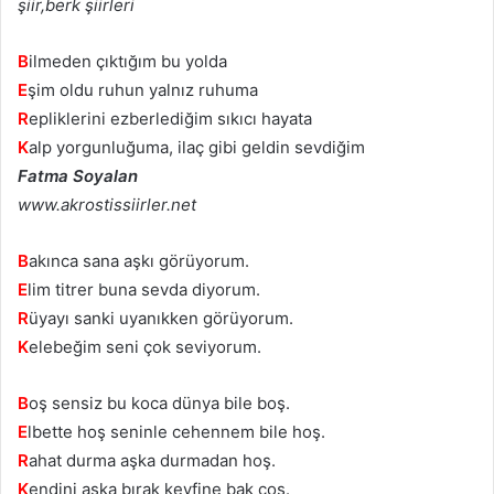
şiir,berk şiirleri
B
ilmeden çıktığım bu yolda
E
şim oldu ruhun yalnız ruhuma
R
epliklerini ezberlediğim sıkıcı hayata
K
alp yorgunluğuma, ilaç gibi geldin sevdiğim
Fatma Soyalan
www.akrostissiirler.net
B
akınca sana aşkı görüyorum.
E
lim titrer buna sevda diyorum.
R
üyayı sanki uyanıkken görüyorum.
K
elebeğim seni çok seviyorum.
B
oş sensiz bu koca dünya bile boş.
E
lbette hoş seninle cehennem bile hoş.
R
ahat durma aşka durmadan hoş.
K
endini aşka bırak keyfine bak coş.