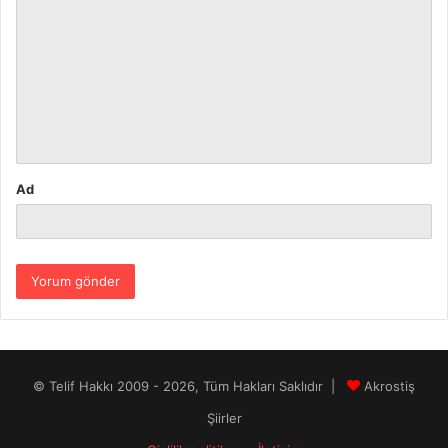
o
r
u
m
*
Ad
© Telif Hakkı 2009 - 2026, Tüm Hakları Saklıdır |
Akrostiş
Şiirler