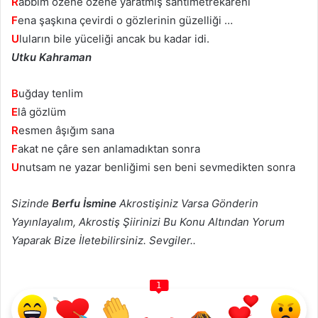
R
abbim özene özene yaratmış santimetrekareni
F
ena şaşkına çevirdi o gözlerinin güzelliği …
U
luların bile yüceliği ancak bu kadar idi.
Utku Kahraman
B
uğday tenlim
E
lâ gözlüm
R
esmen âşığım sana
F
akat ne çâre sen anlamadıktan sonra
U
nutsam ne yazar benliğimi sen beni sevmedikten sonra
Sizinde
Berfu İsmine
Akrostişiniz Varsa Gönderin
Yayınlayalım, Akrostiş Şiirinizi Bu Konu Altından Yorum
Yaparak Bize İletebilirsiniz. Sevgiler..
1