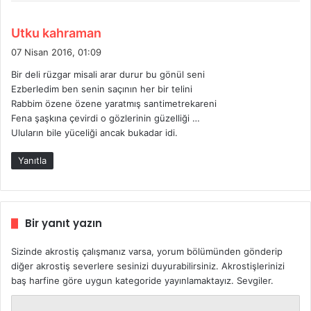
d
Utku kahraman
e
07 Nisan 2016, 01:09
d
Bir deli rüzgar misali arar durur bu gönül seni
i
Ezberledim ben senin saçının her bir telini
k
Rabbim özene özene yaratmış santimetrekareni
i
Fena şaşkına çevirdi o gözlerinin güzelliği …
:
Uluların bile yüceliği ancak bukadar idi.
Yanıtla
Bir yanıt yazın
Sizinde akrostiş çalışmanız varsa, yorum bölümünden gönderip
diğer akrostiş severlere sesinizi duyurabilirsiniz. Akrostişlerinizi
baş harfine göre uygun kategoride yayınlamaktayız. Sevgiler.
Y