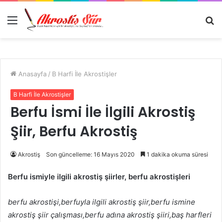
Menü
A
y
...
Anasayfa
/
B Harfi İle Akrostişler
B Harfi İle Akrostişler
Berfu İsmi İle İlgili Akrostiş
Şiir, Berfu Akrostiş
Akrostiş
Son güncelleme: 16 Mayıs 2020
1 dakika okuma süresi
Berfu ismiyle ilgili akrostiş şiirler, berfu akrostişleri
berfu akrostişi,berfuyla ilgili akrostiş şiir,berfu ismine
akrostiş şiir çalışması,berfu adına akrostiş şiiri,baş harfleri