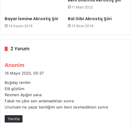
Beni Unutma Akrostiş Şiir
11 Mart 2022
Bayar İsmine Akrostiş Şiir
Bal Gibi Akrostiş Şiiri
14 Kasım 2018
15 Ekim 2018
2 Yorum
d
Anonim
e
16 Mayıs 2020, 05:37
d
Buğday tenlim
i
Elâ gözlüm
k
Resmen âşığım sana
i
Fakat ne çâre sen anlamadıktan sonra
:
Unutsam ne yazar benliğimi sen beni sevmedikten sonra
Yanıtla