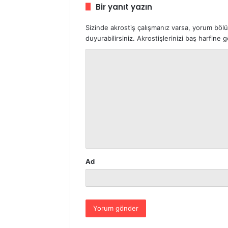
Bir yanıt yazın
Sizinde akrostiş çalışmanız varsa, yorum böl
duyurabilirsiniz. Akrostişlerinizi baş harfine
Y
o
r
u
m
*
Ad