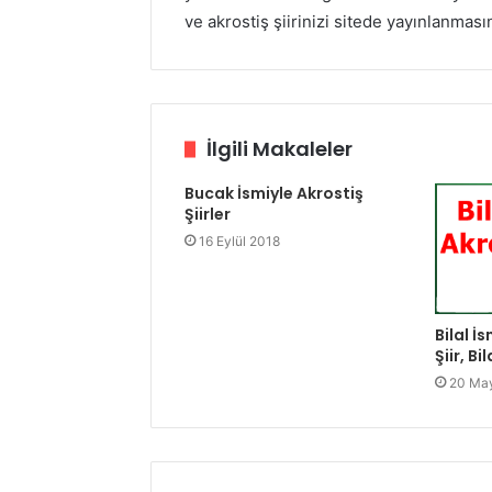
ve akrostiş şiirinizi sitede yayınlanması
İlgili Makaleler
Bucak İsmiyle Akrostiş
Şiirler
16 Eylül 2018
Bilal İs
Şiir, Bi
20 May