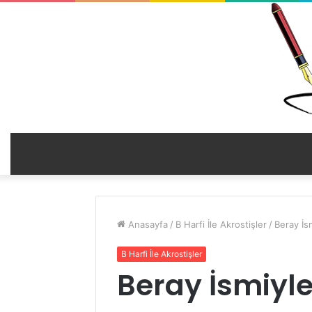
Anasayfa
/
B Harfi İle Akrostişler
/
Beray İsm
B Harfi İle Akrostişler
Beray İsmiyle 