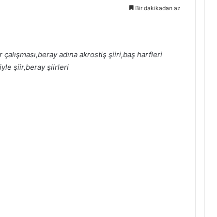
Bir dakikadan az
r çalışması,beray adına akrostiş şiiri,baş harfleri
le şiir,beray şiirleri