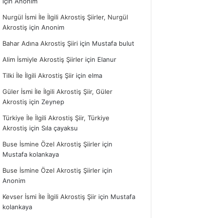
için
Anonim
Nurgül İsmi İle İlgili Akrostiş Şiirler, Nurgül
Akrostiş
için
Anonim
Bahar Adına Akrostiş Şiiri
için
Mustafa bulut
Alim İsmiyle Akrostiş Şiirler
için
Elanur
Tilki İle İlgili Akrostiş Şiir
için
elma
Güler İsmi İle İlgili Akrostiş Şiir, Güler
Akrostiş
için
Zeynep
Türkiye İle İlgili Akrostiş Şiir, Türkiye
Akrostiş
için
Sıla çayaksu
Buse İsmine Özel Akrostiş Şiirler
için
Mustafa kolankaya
Buse İsmine Özel Akrostiş Şiirler
için
Anonim
Kevser İsmi İle İlgili Akrostiş Şiir
için
Mustafa
kolankaya