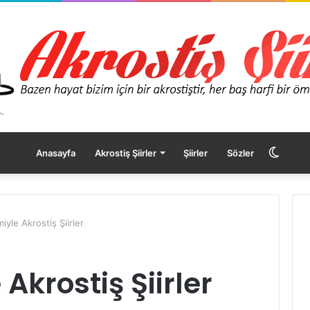
Dış
Anasayfa
Akrostiş Şiirler
Şiirler
Sözler
görü
iyle Akrostiş Şiirler
değişt
Akrostiş Şiirler