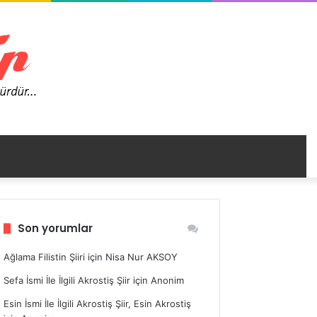
nümü
Son yorumlar
ir
Ağlama Filistin Şiiri
için
Nisa Nur AKSOY
Sefa İsmi İle İlgili Akrostiş Şiir
için
Anonim
Esin İsmi İle İlgili Akrostiş Şiir, Esin Akrostiş