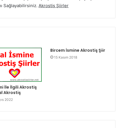
nı Sağlayabilirsiniz.
Akrostiş Şiirler
Bircem İsmine Akrostiş Şiir
15 Kasım 2018
mi İle İlgili Akrostiş
lal Akrostiş
ıs 2022