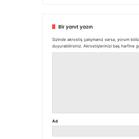
Bir yanıt yazın
Sizinde akrostiş çalışmanız varsa, yorum böl
duyurabilirsiniz. Akrostişlerinizi baş harfine
Y
o
r
u
m
*
Ad