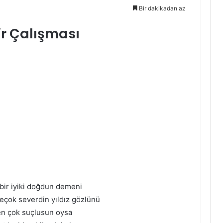
Bir dakikadan az
ir Çalışması
 bir iyiki doğdun demeni
neçok severdin yıldız gözlünü
en çok suçlusun oysa