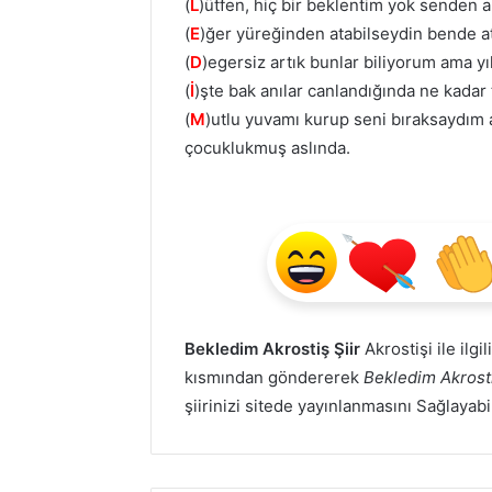
(
L
)ütfen, hiç bir beklentim yok senden a
(
E
)ğer yüreğinden atabilseydin bende a
(
D
)egersiz artık bunlar biliyorum ama yı
(
İ
)şte bak anılar canlandığında ne kadar
(
M
)utlu yuvamı kurup seni bıraksaydım 
çocuklukmuş aslında.
Bekledim Akrostiş Şiir
Akrostişi ile ilgi
kısmından göndererek
Bekledim Akrosti
şiirinizi sitede yayınlanmasını Sağlayabi