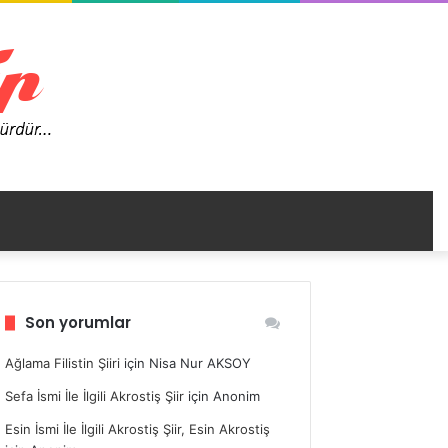
nümü
Son yorumlar
ir
Ağlama Filistin Şiiri
için
Nisa Nur AKSOY
Sefa İsmi İle İlgili Akrostiş Şiir
için
Anonim
Esin İsmi İle İlgili Akrostiş Şiir, Esin Akrostiş