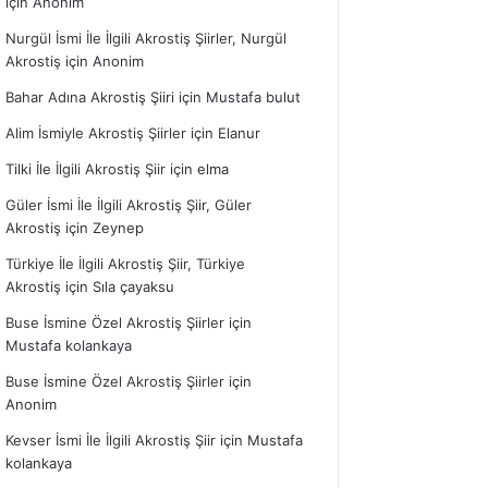
için
Anonim
Nurgül İsmi İle İlgili Akrostiş Şiirler, Nurgül
Akrostiş
için
Anonim
Bahar Adına Akrostiş Şiiri
için
Mustafa bulut
Alim İsmiyle Akrostiş Şiirler
için
Elanur
Tilki İle İlgili Akrostiş Şiir
için
elma
Güler İsmi İle İlgili Akrostiş Şiir, Güler
Akrostiş
için
Zeynep
Türkiye İle İlgili Akrostiş Şiir, Türkiye
Akrostiş
için
Sıla çayaksu
Buse İsmine Özel Akrostiş Şiirler
için
Mustafa kolankaya
Buse İsmine Özel Akrostiş Şiirler
için
Anonim
Kevser İsmi İle İlgili Akrostiş Şiir
için
Mustafa
kolankaya