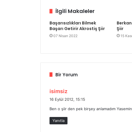
İlgili Makaleler
Başarısızlıkları Bilmek
Berkan
Başarı Getirir Akrostiş Şiir
Şiir
07 Nisan 2022
15 Kas
Bir Yorum
d
isimsiz
e
16 Eylül 2012, 15:15
d
Ben o şiir den pek birşey anlamadım Yasemin iç
i
k
Yanıtla
i
: