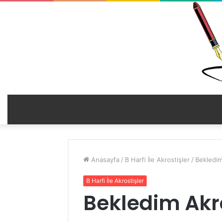
Anasayfa
/
B Harfi İle Akrostişler
/
Bekledim
B Harfi İle Akrostişler
Bekledim Akro