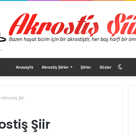
Dış
Anasayfa
Akrostiş Şiirler
Şiirler
Sözler
görü
 Akrostiş Şiir
değişt
stiş Şiir