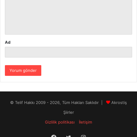
u
m
*
Ad
© Telif Hakkı 2009 - 2026, Tüm Hakları Saklıdır |
Akrostiş
Şiirler
Gizlilik politikası
İletişim