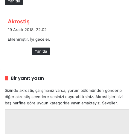
Yanıtla
d
Akrostiş
e
19 Aralık 2018, 22:02
d
Eklenmiştir. İyi geceler.
i
k
Yanıtla
i
:
Bir yanıt yazın
Sizinde akrostiş çalışmanız varsa, yorum bölümünden gönderip
diğer akrostiş severlere sesinizi duyurabilirsiniz. Akrostişlerinizi
baş harfine göre uygun kategoride yayınlamaktayız. Sevgiler.
Y
o
r