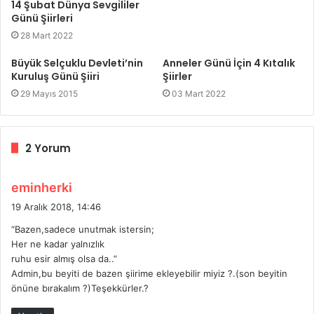
14 Şubat Dünya Sevgililer
Günü Şiirleri
28 Mart 2022
Büyük Selçuklu Devleti’nin
Anneler Günü İçin 4 Kıtalık
Kuruluş Günü Şiiri
Şiirler
29 Mayıs 2015
03 Mart 2022
2 Yorum
d
eminherki
e
19 Aralık 2018, 14:46
d
“Bazen,sadece unutmak istersin;
i
Her ne kadar yalnızlık
k
ruhu esir almış olsa da..”
i
Admin,bu beyiti de bazen şiirime ekleyebilir miyiz ?.(son beyitin
:
önüne bırakalım ?)Teşekkürler.?