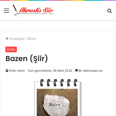
Menü
A
y
...
Anasayfa
/
Şiirler
Şiirler
Bazen (Şiir)
Emin Herki
Son güncelleme: 28 Mart 2022
Bir dakikadan az