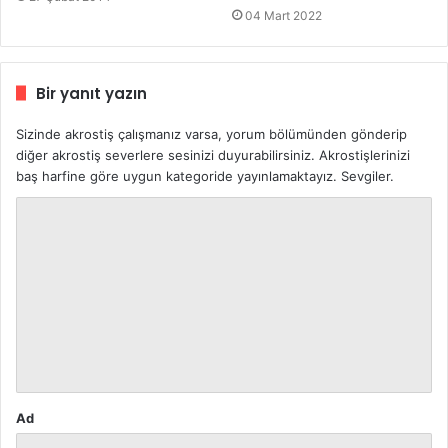
04 Mart 2022
Bir yanıt yazın
Sizinde akrostiş çalışmanız varsa, yorum bölümünden gönderip
diğer akrostiş severlere sesinizi duyurabilirsiniz. Akrostişlerinizi
baş harfine göre uygun kategoride yayınlamaktayız. Sevgiler.
Y
o
r
u
m
*
Ad