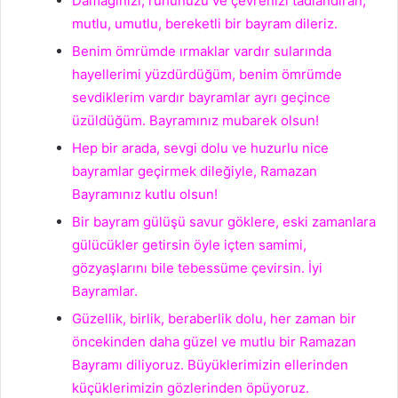
Damağınızı, ruhunuzu ve çevrenizi tadlandıran,
mutlu, umutlu, bereketli bir bayram dileriz.
Benim ömrümde ırmaklar vardır sularında
hayellerimi yüzdürdüğüm, benim ömrümde
sevdiklerim vardır bayramlar ayrı geçince
üzüldüğüm. Bayramınız mubarek olsun!
Hep bir arada, sevgi dolu ve huzurlu nice
bayramlar geçirmek dileğiyle, Ramazan
Bayramınız kutlu olsun!
Bir bayram gülüşü savur göklere, eski zamanlara
gülücükler getirsin öyle içten samimi,
gözyaşlarını bile tebessüme çevirsin. İyi
Bayramlar.
Güzellik, birlik, beraberlik dolu, her zaman bir
öncekinden daha güzel ve mutlu bir Ramazan
Bayramı diliyoruz. Büyüklerimizin ellerinden
küçüklerimizin gözlerinden öpüyoruz.