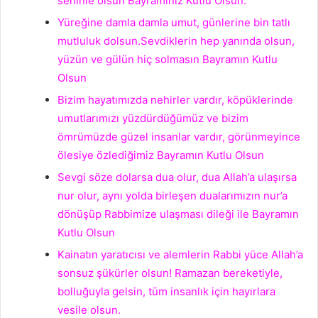
seninle olsun Bayramınız Kutlu Olsun.
Yüreğine damla damla umut, günlerine bin tatlı
mutluluk dolsun.Sevdiklerin hep yanında olsun,
yüzün ve gülün hiç solmasın Bayramın Kutlu
Olsun
Bizim hayatımızda nehirler vardır, köpüklerinde
umutlarımızı yüzdürdüğümüz ve bizim
ömrümüzde güzel insanlar vardır, görünmeyince
ölesiye özlediğimiz Bayramın Kutlu Olsun
Sevgi söze dolarsa dua olur, dua Allah’a ulaşırsa
nur olur, aynı yolda birleşen dualarımızın nur’a
dönüşüp Rabbimize ulaşması dileği ile Bayramın
Kutlu Olsun
Kainatın yaratıcısı ve alemlerin Rabbi yüce Allah’a
sonsuz şükürler olsun! Ramazan bereketiyle,
bolluğuyla gelsin, tüm insanlık için hayırlara
vesile olsun.