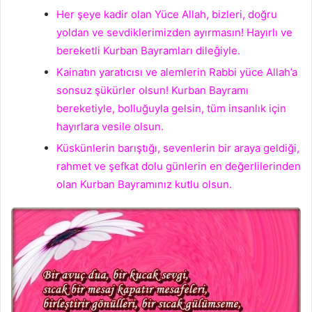
Her şeye kadir olan Yüce Allah, bizleri, doğru
yoldan ve sevdiklerimizden ayırmasın! Hayırlı ve
bereketli Kurban Bayramları dileğiyle.
Kainatın yaratıcısı ve alemlerin Rabbi yüce Allah’a
sonsuz şükürler olsun! Kurban Bayramı
bereketiyle, bolluğuyla gelsin, tüm insanlık için
hayırlara vesile olsun.
Küskünlerin barıştığı, sevenlerin bir araya geldiği,
rahmet ve şefkat dolu günlerin en değerlilerinden
olan Kurban Bayramınız kutlu olsun.