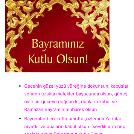
Gecenin güzel yüzü yüreğine dokunsun, kabuslar
senden uzakta melekler başucunda olsun, güneş
öyle bir geceye doğsun ki, duaların kabul ve
Ramazan Bayramın mübarek olsun
Bayramlar berekettir,umuttur,özlemdir.Yarınlar
niyettir ve duaların kabül olsun , sevdiklerin hep