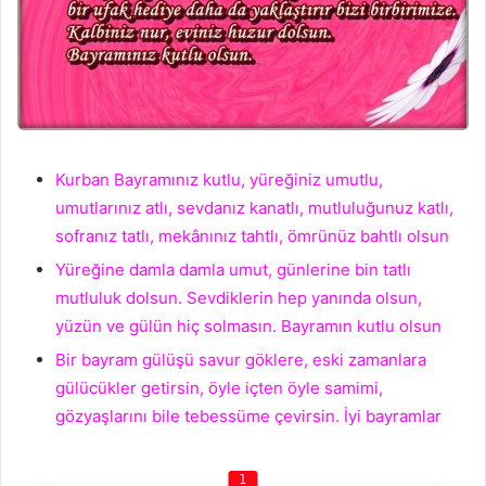
Kurban Bayramınız kutlu, yüreğiniz umutlu,
umutlarınız atlı, sevdanız kanatlı, mutluluğunuz katlı,
sofranız tatlı, mekânınız tahtlı, ömrünüz bahtlı olsun
Yüreğine damla damla umut, günlerine bin tatlı
mutluluk dolsun. Sevdiklerin hep yanında olsun,
yüzün ve gülün hiç solmasın. Bayramın kutlu olsun
Bir bayram gülüşü savur göklere, eski zamanlara
gülücükler getirsin, öyle içten öyle samimi,
gözyaşlarını bile tebessüme çevirsin. İyi bayramlar
1