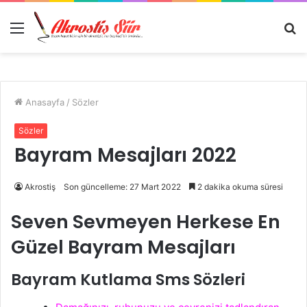
Menü
A
y
...
Anasayfa
/
Sözler
Sözler
Bayram Mesajları 2022
Akrostiş
Son güncelleme: 27 Mart 2022
2 dakika okuma süresi
Seven Sevmeyen Herkese En
Güzel Bayram Mesajları
Bayram Kutlama Sms Sözleri