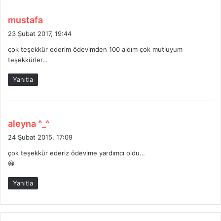
d
mustafa
e
23 Şubat 2017, 19:44
d
çok teşekkür ederim ödevimden 100 aldım çok mutluyum
i
teşekkürler…
k
i
Yanıtla
:
d
aleyna ^_^
e
24 Şubat 2015, 17:09
d
çok teşekkür ederiz ödevime yardımcı oldu…
i
😀
k
i
Yanıtla
: