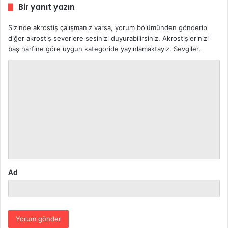
Bir yanıt yazın
Sizinde akrostiş çalışmanız varsa, yorum bölümünden gönderip
diğer akrostiş severlere sesinizi duyurabilirsiniz. Akrostişlerinizi
baş harfine göre uygun kategoride yayınlamaktayız. Sevgiler.
Y
o
r
u
m
*
Ad