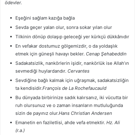
ödevler.
Eşeğini sağlam kazığa bağla
Sevda geçer yalan olur, sonra sokar yılan olur
Tilkinin dönüp dolaşıp geleceği yer kürkçü dükkânıdır
En vefakar dostumuz gölgemizdir, o da yoldaşlık
etmek için güneşli havayı bekler.
Cenap Şehabeddin
Sadakatsizlik, nankörlerin işidir, nankörlük ise Allah’ın
sevmediği huylardandır.
Cervantes
Sevdiğine bağlı kalmak için uğraşmak, sadakatsizliğin
ta kendisidir.
François de La Rochefaucauld
Bu dünyada birbirinize sadık kalırsanız, iki vücutta bir
ruh olursunuz ve o zaman insanların mutluluğunda
sizin de payınız olur.
Hans Christian Andersen
Emanetin en faziletlisi, ahde vefa etmektir.
Hz. Ali
(r.a.)