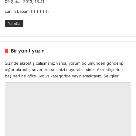
09 Şubat 2013, 16:41
d
canım babam:))))))))))))
i
k
Yanıtla
i
:
Bir yanıt yazın
Sizinde akrostiş çalışmanız varsa, yorum bölümünden gönderip
diğer akrostiş severlere sesinizi duyurabilirsiniz. Akrostişlerinizi
baş harfine göre uygun kategoride yayınlamaktayız. Sevgiler.
Y
o
r
u
m
*