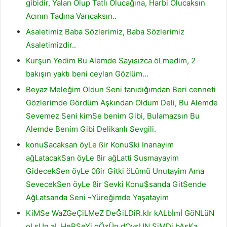
gibidir, Yalan Olup Tatlı Olucağına, Harbi Olucaksın
Acının Tadına Varıcaksın..
Asaletimiz Baba Sözlerimiz, Baba Sözlerimiz
Asaletimizdir..
Kurşun Yedim Bu Alemde Sayısızca öLmedim, 2
bakışın yaktı beni ceylan Gözlüm…
Beyaz Meleğim Oldun Seni tanıdığımdan Beri cenneti
Gözlerimde Gördüm Aşkından Oldum Deli, Bu Alemde
Sevemez Seni kimSe benim Gibi, Bulamazsın Bu
Alemde Benim Gibi Delikanlı Sevgili.
konu$acaksan öyLe ßir Konu$ki Inanayim
ağLatacakSan öyLe ßir ağLatti Susmayayim
GidecekSen öyLe 0ßir Gitki öLümü Unutayim Ama
SevecekSen öyLe ßir Sevki Konu$sanda GitSende
AğLatsanda Seni ¬Yüreğimde Yaşatayim
KiMSe WaZGeÇiLMeZ DeĞiLDiR.kIr kALbİmİ GöNLüN
oLsUn.aL HeRŞeYi gÖzÜn dOysUN.ŞiMDi bAşKa