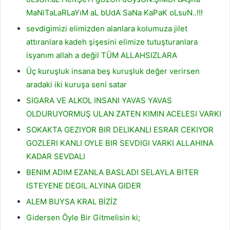
MaNiTaLaRLaYıM aL bUdA SaNa KaPaK oLsuN..!!!
sevdigimizi elimizden alanlara kolumuza jilet
attıranlara kadeh şişesini elimize tutuşturanlara
isyanım allah a değil TÜM ALLAHSIZLARA
Üç kuruşluk insana beş kuruşluk değer verirsen
aradaki iki kuruşa seni satar
SIGARA VE ALKOL INSANI YAVAS YAVAS
OLDURUYORMUŞ ULAN ZATEN KIMIN ACELESI VARKI
SOKAKTA GEZIYOR BIR DELIKANLI ESRAR CEKIYOR
GOZLERI KANLI OYLE BIR SEVDIGI VARKI ALLAHINA
KADAR SEVDALI
BENIM ADIM EZANLA BASLADI SELAYLA BITER
ISTEYENE DEGIL ALYINA GIDER
ALEM BUYSA KRAL BİZİZ
Gidersen Öyle Bir Gitmelisin ki;