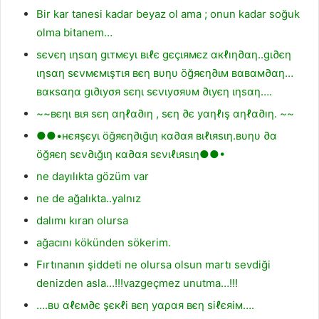
Bir kar tanesi kadar beyaz ol ama ; onun kadar soğuk
olma bitanem…
ѕєνєη ιηѕαη gιтмєуι вιℓє gєçιямєz αкℓıη∂αη..gι∂єη
ιηѕαη ѕєνмємιşтιя вєη вυηυ öğяєη∂ιм вαвαм∂αη…
вαкѕαηα gι∂ιуσя ѕєηι ѕєνιуσяυм ∂ιуєη ιηѕαη….
~~вєηι вιя ѕєη αηℓα∂ıη , ѕєη ∂є уαηℓış αηℓα∂ıη. ~~
●●•нєяşєуι öğяєη∂ιğιη кα∂αя вιℓιяѕιη.вυηυ ∂α
öğяєη ѕєν∂ιğιη кα∂αя ѕєνιℓιяѕιη●●•
ne dayılıkta gözüm var
ne de ağalıkta..yalnız
dalımı kıran olursa
ağacını kökünden sökerim.
Fırtınanın şiddeti ne olursa olsun martı sevdiği
denizden asla…!!!vazgeçmez unutma…!!!
….вυ αℓєм∂є şєкℓi вєη уαραя вєη ѕiℓєяiм….