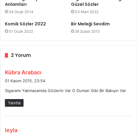
Anlamları
Güzel Sözler
24 Ocak 2014
03 Mart 2022
Komik Sözler 2022
Bir Meleği Sevdim
01 Ocak 2022
26 Şubat 2015
2 Yorum
d
Kübra Arabacı
e
01 Kasım 2015, 23:54
d
Sigaramı Yakmasamda Gözlerin Var O Duman Gibi Bir Bakışın Var
i
k
Yanıtla
i
:
d
leyla
e