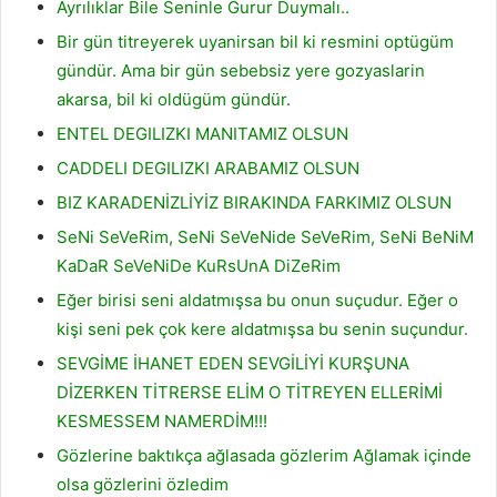
Ayrılıklar Bile Seninle Gurur Duymalı..
Bir gün titreyerek uyanirsan bil ki resmini optügüm
gündür. Ama bir gün sebebsiz yere gozyaslarin
akarsa, bil ki oldügüm gündür.
ENTEL DEGILIZKI MANITAMIZ OLSUN
CADDELI DEGILIZKI ARABAMIZ OLSUN
BIZ KARADENİZLİYİZ BIRAKINDA FARKIMIZ OLSUN
SeNi SeVeRim, SeNi SeVeNide SeVeRim, SeNi BeNiM
KaDaR SeVeNiDe KuRsUnA DiZeRim
Eğer birisi seni aldatmışsa bu onun suçudur. Eğer o
kişi seni pek çok kere aldatmışsa bu senin suçundur.
SEVGİME İHANET EDEN SEVGİLİYİ KURŞUNA
DİZERKEN TİTRERSE ELİM O TİTREYEN ELLERİMİ
KESMESSEM NAMERDİM!!!
Gözlerine baktıkça ağlasada gözlerim Ağlamak içinde
olsa gözlerini özledim