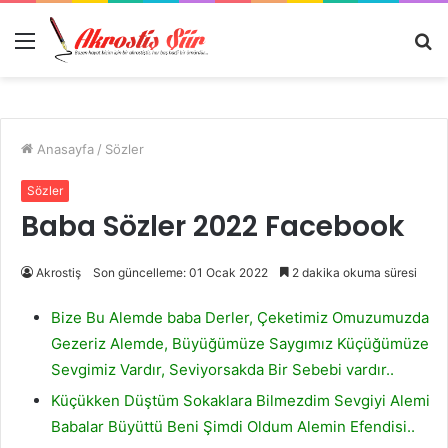
Menü
A
y
...
Anasayfa
/
Sözler
Sözler
Baba Sözler 2022 Facebook
Akrostiş
Son güncelleme: 01 Ocak 2022
2 dakika okuma süresi
Bize Bu Alemde baba Derler, Çeketimiz Omuzumuzda
Gezeriz Alemde, Büyüğümüze Saygımız Küçüğümüze
Sevgimiz Vardır, Seviyorsakda Bir Sebebi vardır..
Küçükken Düştüm Sokaklara Bilmezdim Sevgiyi Alemi
Babalar Büyüttü Beni Şimdi Oldum Alemin Efendisi..