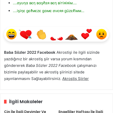
….σуυηα вєη вαşℓαя вєη вiтiяiяiм….
….işiηє gєℓмєzє gαмє σνєяя güzєℓiмм…
Baba Sözler 2022 Facebook
Akrostişi ile ilgili sizinde
yazdığınız bir akrostiş şiir varsa yorum kısmından
göndererek
Baba Sözler 2022 Facebook
çalışmanızı
bizimle paylaşabilir ve akrostiş şiirinizi sitede
yayınlanmasını Sağlayabilirsiniz.
Akrostiş Şiirler
İlgili Makaleler
Cin İle İlgili Deyimler Ve
Engelliler Haftası İle İlgili