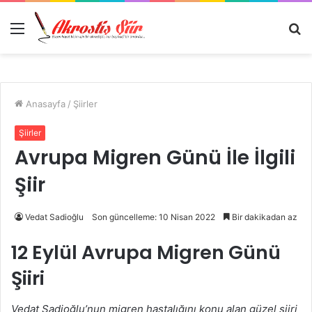
Menü
A
y
...
Anasayfa
/
Şiirler
Şiirler
Avrupa Migren Günü İle İlgili
Şiir
Vedat Sadioğlu
Son güncelleme: 10 Nisan 2022
Bir dakikadan az
12 Eylül Avrupa Migren Günü
Şiiri
Vedat Sadioğlu’nun migren hastalığını konu alan güzel şiiri