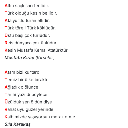
A
ltın saçlı sarı tenlidir.
T
ürk olduğu kesin bellidir.
A
ta yurtlu turan ellidir.
T
ürk töreli Türk köklüdür.
Ü
stü başı çok türlüdür.
R
eis dünyaca çok ünlüdür.
K
esin Mustafa Kemal Atatürktür.
Mustafa Kıraç
(Kırşehir)
A
tam bizi kurtardı
T
emiz bir ülke bıraktı
A
ğladık o ölünce
T
arihi yazıldı böylece
Ü
züldük sen öldün diye
R
ahat uyu güzel yerinde
K
albimizde yaşıyorsun merak etme
Sıla Karakaş