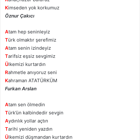
K
imseden yok korkumuz
Öznur Çakıcı
A
tam hep seninleyiz
T
ürk olmaktır şerefimiz
A
tam senin izindeyiz
T
arifsiz eşsiz sevgimiz
Ü
lkemizi kurtardın
R
ahmetle anıyoruz seni
K
ahraman ATATÜRKÜM
Furkan Arslan
A
tam sen ölmedin
T
ürk’ün kalbindedir sevgin
A
ydınlık yollar açtın
T
arihi yeniden yazdın
Ü
lkemizi düşmandan kurtardın