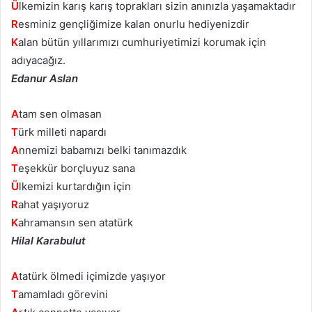
Ü
lkemizin karış karış toprakları sizin anınızla yaşamaktadır
R
esminiz gençliğimize kalan onurlu hediyenizdir
K
alan bütün yıllarımızı cumhuriyetimizi korumak için
adıyacağız.
Edanur Aslan
A
tam sen olmasan
T
ürk milleti napardı
A
nnemizi babamızı belki tanımazdık
T
eşekkür borçluyuz sana
Ü
lkemizi kurtardığın için
R
ahat yaşıyoruz
K
ahramansın sen atatürk
Hilal Karabulut
A
tatürk ölmedi içimizde yaşıyor
T
amamladı görevini