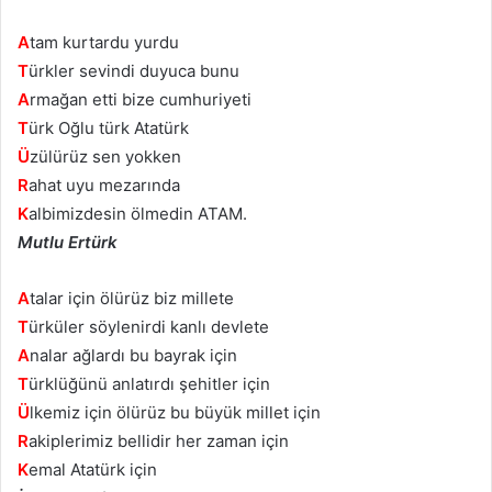
A
tam kurtardu yurdu
T
ürkler sevindi duyuca bunu
A
rmağan etti bize cumhuriyeti
T
ürk Oğlu türk Atatürk
Ü
zülürüz sen yokken
R
ahat uyu mezarında
K
albimizdesin ölmedin ATAM.
Mutlu Ertürk
A
talar için ölürüz biz millete
T
ürküler söylenirdi kanlı devlete
A
nalar ağlardı bu bayrak için
T
ürklüğünü anlatırdı şehitler için
Ü
lkemiz için ölürüz bu büyük millet için
R
akiplerimiz bellidir her zaman için
K
emal Atatürk için