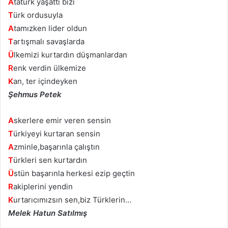
A
tatürk yaşattı bizi
T
ürk ordusuyla
A
tamızken lider oldun
T
artışmalı savaşlarda
Ü
lkemizi kurtardın düşmanlardan
R
enk verdin ülkemize
K
an, ter içindeyken
Şehmus Petek
A
skerlere emir veren sensin
T
ürkiyeyi kurtaran sensin
A
zminle,başarınla çalıştın
T
ürkleri sen kurtardın
Ü
stün başarınla herkesi ezip geçtin
R
akiplerini yendin
K
urtarıcımızsın sen,biz Türklerin…
Melek Hatun Satılmış