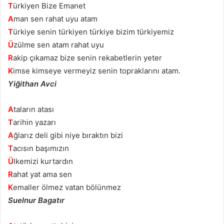
T
ürkiyen Bize Emanet
A
man sen rahat uyu atam
T
ürkiye senin türkiyen türkiye bizim türkiyemiz
Ü
zülme sen atam rahat uyu
R
akip çıkamaz bize senin rekabetlerin yeter
K
imse kimseye vermeyiz senin topraklarını atam.
Yiğithan Avci
A
taların atası
T
arihin yazarı
A
ğlarız deli gibi niye bıraktın bizi
T
acısın başımızın
Ü
lkemizi kurtardın
R
ahat yat ama sen
K
emaller ölmez vatan bölünmez
Suelnur Bagatır