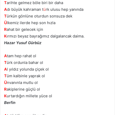
T
arihte gelmez böle biri bir daha
A
dı büyük kahraman t
ü
rk ulusu hep yanında
T
ürkün gönlüne oturdun sonsuza dek
Ü
lkemiz ilerde hep son hızla
R
ahat bir gelecek için
K
ırmızı beyaz bayrağımız dalgalancak daima.
Hazar Yusuf Gürbüz
A
tam hep rahat ol
T
ürk ordunla bahar ol
A
l yıldız yolunda çiçek ol
T
üm kalbinle yaprak ol
Ü
nvanınla mutlu ol
R
akiplerine güçlü ol
K
urtardığın millete yüce ol
Berfin