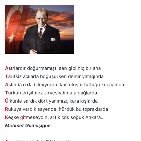
A
sırlardır doğurmamıştı sen gibi hiç bir ana
T
arifsiz acılarla boğuşurken demir yatağında
A
slında o da bilmiyordu, kurtuluştu tuttuğu kucağında
T
ürkün erişilmez z
i
rvesiydin ulu dağlarda
Ü
lkünle sardık dört yanımızı, kara kışlarda
R
ukuya vardık sayende, hürdük bu topraklarda
K
eşke
g
itmeseydin, artık çok soğuk Ankara…
Mehmet Gümüşiğne