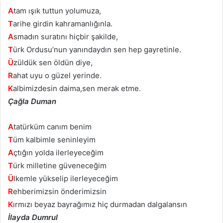
A
tam ışık tuttun yolumuza,
T
arihe girdin kahramanlığınla.
A
smadın suratını hiçbir şakilde,
T
ürk Ordusu’nun yanındaydın sen hep gayretinle.
Ü
züldük sen öldün diye,
R
ahat uyu o güzel yerinde.
K
albimizdesin daima,sen merak etme.
Çağla Duman
A
tatürküm canım benim
T
üm kalbimle seninleyim
A
çtığın yolda ilerleyeceğim
T
ürk milletine güveneceğim
Ü
lkemle yükselip ilerleyeceğim
R
ehberimizsin önderimizsin
K
ırmızı beyaz bayrağımız hiç durmadan dalgalansın
İlayda Dumrul