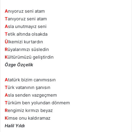
A
nıyoruz seni atam
T
anıyoruz seni atam
A
sla unutmayız seni
T
etik altında olsakda
Ü
lkemizi kurtardın
R
üyalarımızı süsledin
K
ültürümüzü geliştirdin
Özge Özçelik
A
tatürk bizim canımıssın
T
ürk vatanının şanısın
A
sla senden vazgeçmem
T
ürküm ben yolundan dönmem
R
engimiz kırmızı beyaz
K
imse onu kaldıramaz
Halil Yıldı