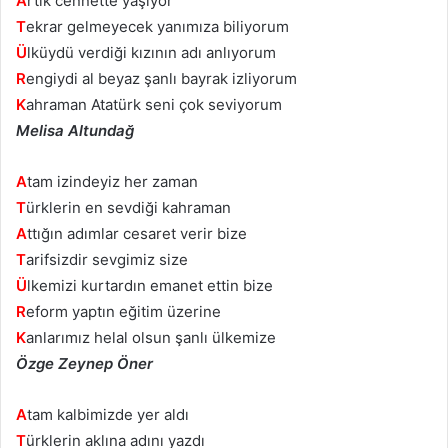
A
rtık cennette yaşıyor
T
ekrar gelmeyecek yanımıza biliyorum
Ü
lküydü verdiği kızının adı anlıyorum
R
engiydi al beyaz şanlı bayrak izliyorum
K
ahraman Atatürk seni çok seviyorum
Melisa Altundağ
A
tam izindeyiz her zaman
T
ürklerin en sevdiği kahraman
A
ttığın adımlar cesaret verir bize
T
arifsizdir sevgimiz size
Ü
lkemizi kurtardın emanet ettin bize
R
eform yaptın eğitim üzerine
K
anlarımız helal olsun şanlı ülkemize
Özge Zeynep Öner
A
tam kalbimizde yer aldı
T
ürklerin aklına adını yazdı