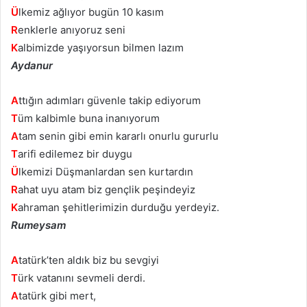
Ü
lkemiz ağlıyor bugün 10 kasım
R
enklerle anıyoruz seni
K
albimizde yaşıyorsun bilmen lazım
Aydanur
A
ttığın adımları güvenle takip ediyorum
T
üm kalbimle buna inanıyorum
A
tam senin gibi emin kararlı onurlu gururlu
T
arifi edilemez bir duygu
Ü
lkemizi Düşmanlardan sen kurtardın
R
ahat uyu atam biz gençlik peşindeyiz
K
ahraman şehitlerimizin durduğu yerdeyiz.
Rumeysam
A
tatürk’ten aldık biz bu sevgiyi
T
ürk vatanını sevmeli derdi.
A
tatürk gibi mert,