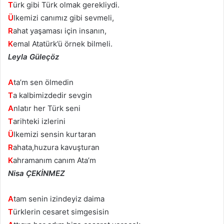
T
ürk gibi Türk olmak gerekliydi.
Ü
lkemizi canımız gibi sevmeli,
R
ahat yaşaması için insanın,
K
emal Atatürk’ü örnek bilmeli.
Leyla Güleçöz
A
ta’m sen ölmedin
T
a kalbimizdedir sevgin
A
nlatır her Türk seni
T
arihteki izlerini
Ü
lkemizi sensin kurtaran
R
ahata,huzura kavuşturan
K
ahramanım canım Ata’m
Nisa ÇEKİNMEZ
A
tam senin izindeyiz daima
T
ürklerin cesaret simgesisin