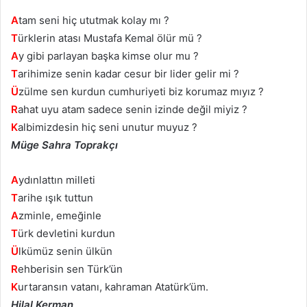
A
tam seni hiç ututmak kolay mı ?
T
ürklerin atası Mustafa Kemal ölür mü ?
A
y gibi parlayan başka kimse olur mu ?
T
arihimize senin kadar cesur bir lider gelir mi ?
Ü
zülme sen kurdun cumhuriyeti biz korumaz mıyız ?
R
ahat uyu atam sadece senin izinde değil miyiz ?
K
albimizdesin hiç seni unutur muyuz ?
Müge Sahra Toprakçı
A
ydınlattın milleti
T
arihe ışık tuttun
A
zminle, emeğinle
T
ürk devletini kurdun
Ü
lkümüz senin ülkün
R
ehberisin sen Türk’ün
K
urtaransın vatanı, kahraman Atatürk’üm.
Hilal Kerman