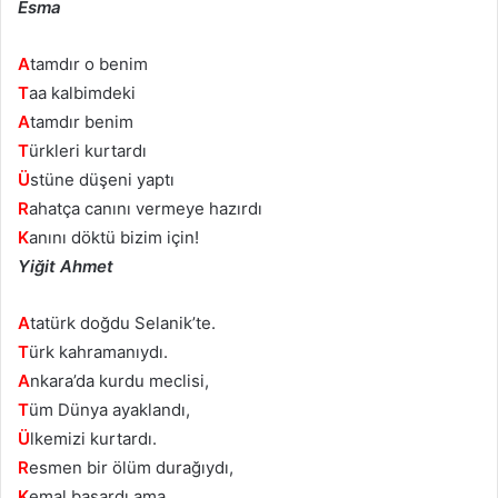
Esma
A
tamdır o benim
T
aa kalbimdeki
A
tamdır benim
T
ürkleri kurtardı
Ü
stüne düşeni yaptı
R
ahatça canını vermeye hazırdı
K
anını döktü bizim için!
Yiğit Ahmet
A
tatürk doğdu Selanik’te.
T
ürk kahramanıydı.
A
nkara’da kurdu meclisi,
T
üm Dünya ayaklandı,
Ü
lkemizi kurtardı.
R
esmen bir ölüm durağıydı,
K
emal başardı ama.