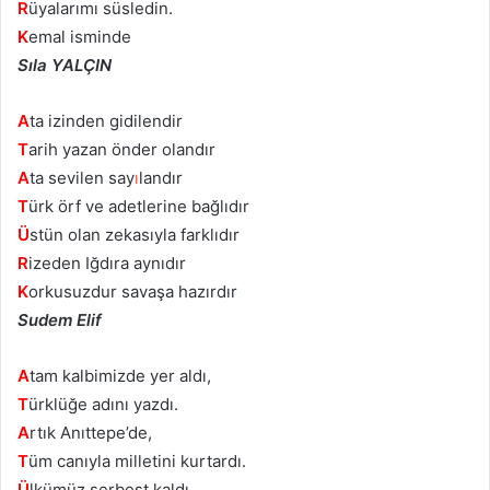
R
üyalarımı süsledin.
K
emal isminde
Sıla YALÇIN
A
ta izinden gidilendir
T
arih yazan önder olandır
A
ta sevilen say
ı
landır
T
ürk örf ve adetlerine bağlıdır
Ü
stün olan zekasıyla farklıdır
R
izeden Iğdıra aynıdır
K
orkusuzdur savaşa hazırdır
Sudem Elif
A
tam kalbimizde yer aldı,
T
ürklüğe adını yazdı.
A
rtık Anıttepe’de,
T
üm canıyla milletini kurtardı.
Ü
lkümüz serbest kaldı,