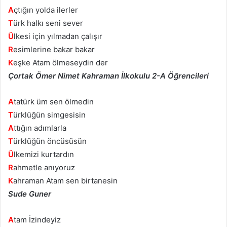
A
çtığın yolda ilerler
T
ürk halkı seni sever
Ü
lkesi için yılmadan çalışır
R
esimlerine bakar bakar
K
eşke Atam ölmeseydin der
Çortak Ömer Nimet Kahraman İlkokulu 2-A Öğrencileri
A
tatürk üm sen ölmedin
T
ürklüğün simgesisin
A
ttığın adımlarla
T
ürklüğün öncüsüsün
Ü
lkemizi kurtardın
R
ahmetle anıyoruz
K
ahraman Atam sen birtanesin
Sude Guner
A
tam İzindeyiz