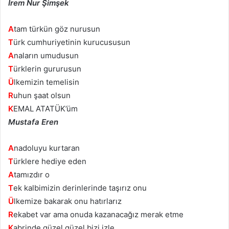
İrem Nur Şimşek
A
tam türkün göz nurusun
T
ürk cumhuriyetinin kurucususun
A
naların umudusun
T
ürklerin gururusun
Ü
lkemizin temelisin
R
uhun şaat olsun
K
EMAL ATATÜK’üm
Mustafa Eren
A
nadoluyu kurtaran
T
ürklere hediye eden
A
tamızdır o
T
ek kalbimizin derinlerinde taşırız onu
Ü
lkemize bakarak onu hatırlarız
R
ekabet var ama onuda kazanacağız merak etme
K
abrinde güzel güzel bizi izle