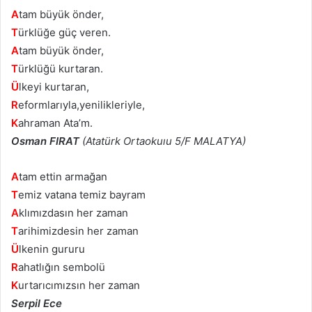
A
tam büyük önder,
T
ürklüğe güç veren.
A
tam büyük önder,
T
ürklüğü kurtaran.
Ü
lkeyi kurtaran,
R
eformlarıyla,yenilikleriyle,
K
ahraman Ata’m.
Osman FIRAT
(Atatürk Ortaokuıu 5/F MALATYA)
A
tam ettin armağan
T
emiz vatana temiz bayram
A
klımızdasın her zaman
T
arihimizdesin her zaman
Ü
lkenin gururu
R
ahatlığın sembolü
K
urtarıcımızsın her zaman
Serpil Ece