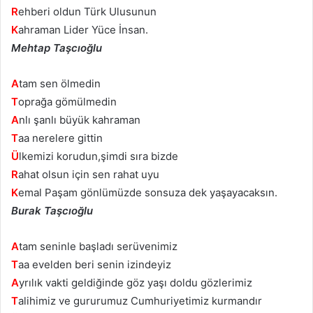
R
ehberi oldun Türk Ulusunun
K
ahraman Lider Yüce İnsan.
Mehtap Taşcıoğlu
A
tam sen ölmedin
T
oprağa gömülmedin
A
nlı şanlı büyük kahraman
T
aa nerelere gittin
Ü
lkemizi korudun,şimdi sıra bizde
R
ahat olsun için sen rahat uyu
K
emal Paşam gönlümüzde sonsuza dek yaşayacaksın.
Burak Taşcıoğlu
A
tam seninle başladı serüvenimiz
T
aa evelden beri senin izindeyiz
A
yrılık vakti geldiğinde göz yaşı doldu gözlerimiz
T
alihimiz ve gururumuz Cumhuriyetimiz kurmandır