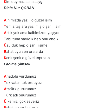
K
im duymaz sana saygı.
Dicle Nur ÇOBAN
A
lnımızda yazılı o güzel isim
T
emiz taşlara yazılmış o şanlı isim
A
rtık yok ama kalbimizde yaşıyor
T
abutuna sarıldık hep onu andık
Ü
züldük hep o şanlı isime
R
ahat uyu sen oralarda
K
anlı şanlı o güzel toprakta
Fadime Şimşek
A
nadolu yurdumuz
T
ek vatan tek orduyuz
A
tatürk gururumuz
T
ürk adı onurumuz
Ü
lkemizi çok severiz
R
ahat,huzur buluruz