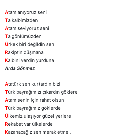
A
tam anıyoruz seni
T
a kalbimizden
A
tam seviyoruz seni
T
a gönlümüzden
Ü
rkek biri değildin sen
R
akiptin düşmana
K
albini verdin yurduna
Arda Sönmez
A
tatürk sen kurtardın bizi
T
ürk bayrağımızı çıkardın göklere
A
tam senin için rahat olsun
T
ürk bayrağımız göklerde
Ü
lkemiz ulaşıyor güzel yerlere
R
ekabet var ülkelerde
K
azanacağız sen merak etme..