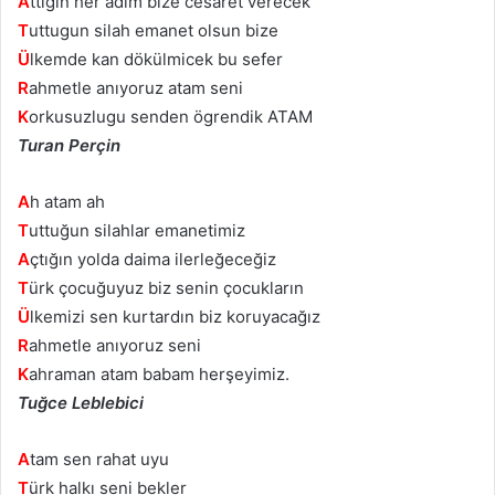
A
ttıgın her adım bize cesaret verecek
T
uttugun silah emanet olsun bize
Ü
lkemde kan dökülmicek bu sefer
R
ahmetle anıyoruz atam seni
K
orkusuzlugu senden ögrendik ATAM
Turan Perçin
A
h atam ah
T
uttuğun silahlar emanetimiz
A
çtığın yolda daima ilerleğeceğiz
T
ürk çocuğuyuz biz senin çocukların
Ü
lkemizi sen kurtardın biz koruyacağız
R
ahmetle anıyoruz seni
K
ahraman atam babam herşeyimiz.
Tuğce Leblebici
A
tam sen rahat uyu
T
ürk halkı seni bekler