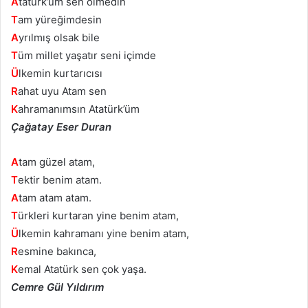
A
tatürk’üm sen ölmedin
T
am yüreğimdesin
A
yrılmış olsak bile
T
üm millet yaşatır seni içimde
Ü
lkemin kurtarıcısı
R
ahat uyu Atam sen
K
ahramanımsın Atatürk’üm
Çağatay Eser Duran
A
tam güzel atam,
T
ektir benim atam.
A
tam atam atam.
T
ürkleri kurtaran yine benim atam,
Ü
lkemin kahramanı yine benim atam,
R
esmine bakınca,
K
emal Atatürk sen çok yaşa.
Cemre Gül Yıldırım