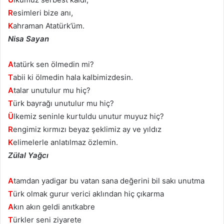
R
esimleri bize anı,
K
ahraman Atatürk’üm.
Nisa Sayan
A
tatürk sen ölmedin mi?
T
abii ki ölmedin hala kalbimizdesin.
A
talar unutulur mu hiç?
T
ürk bayrağı unutulur mu hiç?
Ü
lkemiz seninle kurtuldu unutur muyuz hiç?
R
engimiz kırmızı beyaz şeklimiz ay ve yıldız
K
elimelerle anlatılmaz özlemin.
Zülal Yağcı
A
tamdan yadigar bu vatan sana değerini bil sakı unutma
T
ürk olmak gurur verici aklından hiç çıkarma
A
kın akın geldi anıtkabre
T
ürkler seni ziyarete