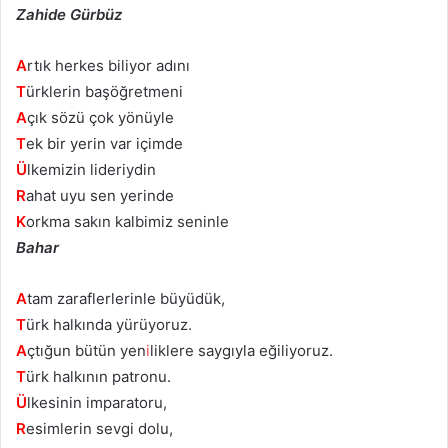
Zahide Gürbüz
A
rtık herkes biliyor adını
T
ürklerin başöğretmeni
A
çık sözü çok yönüyle
T
ek bir yerin var içimde
Ü
lkemizin lideriydin
R
ahat uyu sen yerinde
K
orkma sakın kalbimiz seninle
Bahar
A
tam zaraflerlerinle büyüdük,
T
ürk halkında yürüyoruz.
A
çtığun bütün yen
i
liklere saygıyla eğiliyoruz.
T
ürk halkının patronu.
Ü
lkesinin imparatoru,
R
esimlerin sevgi dolu,