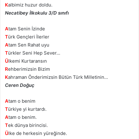
K
albimiz huzur doldu.
Necatibey İlkokulu 3/D sınıfı
A
tam Senin İzinde
T
ürk Gençleri İlerler
A
tam Sen Rahat uyu
T
ürkler Seni Hep Sever…
Ü
lkemi Kurtaransın
R
ehberimizsin Bizim
K
ahraman Önderimizsin Bütün Türk Milletinin…
Ceren Doğuç
A
tam o benim
T
ürkiye yi kurtardı.
A
tam o benim.
T
ek dünya birincisi.
Ü
lke de herkesin yüreğinde.