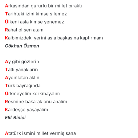
A
rkasından gururlu bir millet bıraktı
T
arihteki izini kimse silemez
Ü
lkeni asla kimse yenemez
R
ahat ol sen atam
K
albimizdeki yerini asla başkasına kaptırmam
Gökhan Özmen
A
y gibi gözlerin
T
atlı yanakların
A
ydınlatan aklın
T
ürk bayrağında
Ü
rkmeyelim korkmayalım
R
esmine bakarak onu analım
K
ardeşçe yaşayalım
Elif Binici
A
tatürk ismini millet vermiş sana