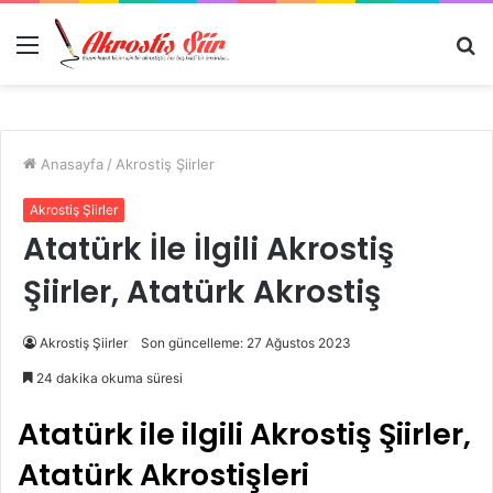
Menü
A
y
...
Anasayfa
/
Akrostiş Şiirler
Akrostiş Şiirler
Atatürk İle İlgili Akrostiş
Şiirler, Atatürk Akrostiş
Akrostiş Şiirler
Son güncelleme: 27 Ağustos 2023
24 dakika okuma süresi
Atatürk ile ilgili Akrostiş Şiirler,
Atatürk Akrostişleri