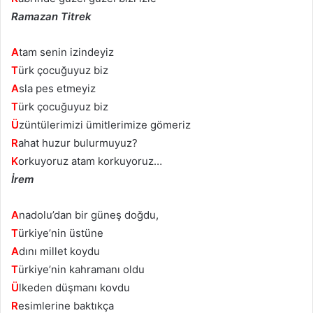
Ramazan Titrek
A
tam senin izindeyiz
T
ürk çocuğuyuz biz
A
sla pes etmeyiz
T
ürk çocuğuyuz biz
Ü
züntülerimizi ümitlerimize gömeriz
R
ahat huzur bulurmuyuz?
K
orkuyoruz atam korkuyoruz…
İrem
A
nadolu’dan bir güneş doğdu,
T
ürkiye’nin üstüne
A
dını millet koydu
T
ürkiye’nin kahramanı oldu
Ü
lkeden düşmanı kovdu
R
esimlerine baktıkça