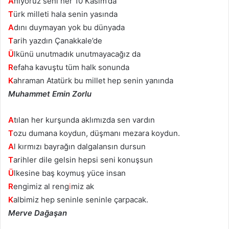
A
nıyoruz seni her 10 Kasım’da
T
ürk milleti hala senin yasında
A
dını duymayan yok bu dünyada
T
arih yazdın Çanakkale’de
Ü
lkünü unutmadık unutmayacağız da
R
efaha kavuştu tüm halk sonunda
K
ahraman Atatürk bu millet hep senin yanında
Muhammet Emin Zorlu
A
tılan her kurşunda aklımızda sen vardın
T
ozu dumana koydun, düşmanı mezara koydun.
A
l kırmızı bayrağın dalgalansın dursun
T
arihler dile gelsin hepsi seni konuşsun
Ü
lkesine baş koymuş yüce insan
R
engimiz al reng
i
miz ak
K
albimiz hep seninle seninle çarpacak.
Merve Dağaşan