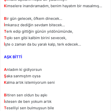
K
imselere inandıramadım, benim hayatım bir masalmış…
B
ir gün gelecek, öfkem dinecek…
İ
mkansız dediğin sevdam bitecek…
T
erk edip gittiğin günün yıldönümünde,
T
ıpkı sen gibi kalbim birini sevecek,
İ
şte o zaman da bu yaralı kalp, terk edecek…
AŞK BİTTİ
A
nladım ki gidiyorsun
Ş
aka sanmıştım oysa
K
alma artık istemiyorum seni
B
itiren sen oldun bu aşkı
İ
stesen de ben yokum artık
T
eselliyi sen bulmuşsun bile