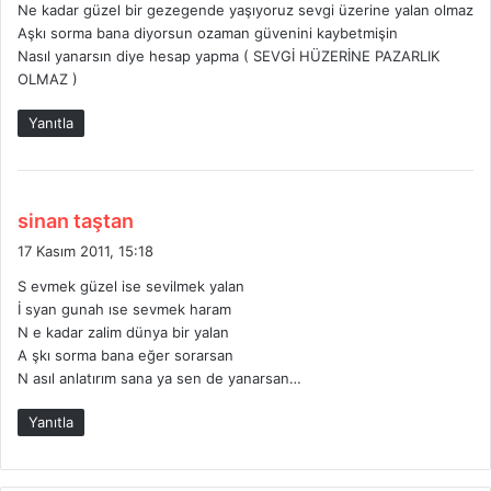
Ne kadar güzel bir gezegende yaşıyoruz sevgi üzerine yalan olmaz
i
Aşkı sorma bana diyorsun ozaman güvenini kaybetmişin
:
Nasıl yanarsın diye hesap yapma ( SEVGİ HÜZERİNE PAZARLIK
OLMAZ )
Yanıtla
d
sinan taştan
e
17 Kasım 2011, 15:18
d
S evmek güzel ise sevilmek yalan
i
İ syan gunah ıse sevmek haram
k
N e kadar zalim dünya bir yalan
i
A şkı sorma bana eğer sorarsan
:
N asıl anlatırım sana ya sen de yanarsan…
Yanıtla