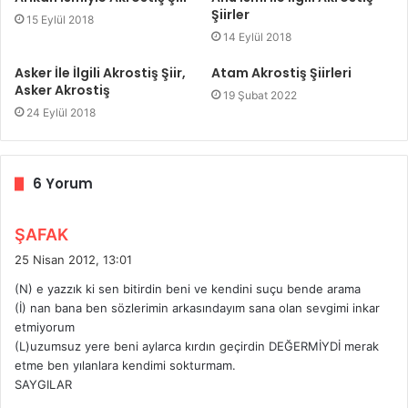
Şiirler
15 Eylül 2018
14 Eylül 2018
Asker İle İlgili Akrostiş Şiir,
Atam Akrostiş Şiirleri
Asker Akrostiş
19 Şubat 2022
24 Eylül 2018
6 Yorum
d
ŞAFAK
e
25 Nisan 2012, 13:01
d
(N) e yazzık ki sen bitirdin beni ve kendini suçu bende arama
i
(İ) nan bana ben sözlerimin arkasındayım sana olan sevgimi inkar
k
etmiyorum
i
(L)uzumsuz yere beni aylarca kırdın geçirdin DEĞERMİYDİ merak
:
etme ben yılanlara kendimi sokturmam.
SAYGILAR