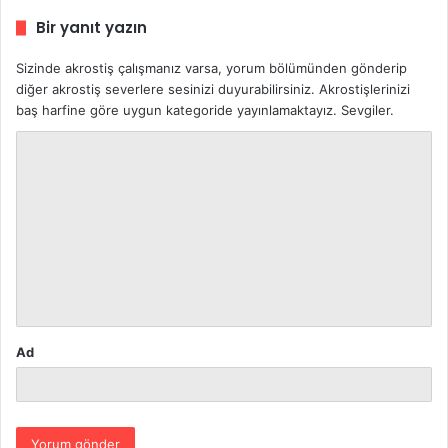
Bir yanıt yazın
Sizinde akrostiş çalışmanız varsa, yorum bölümünden gönderip
diğer akrostiş severlere sesinizi duyurabilirsiniz. Akrostişlerinizi
baş harfine göre uygun kategoride yayınlamaktayız. Sevgiler.
Y
o
r
u
m
*
Ad