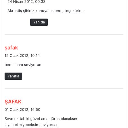
24 Nisan 2012, 00:33
d
Akrostiş şiiriniz konuya eklendi, teşekürler.
i
k
Yanıtla
i
:
d
şafak
e
15 Ocak 2012, 10:14
d
ben sinanı seviyorum
i
k
Yanıtla
i
:
d
ŞAFAK
e
01 Ocak 2012, 16:50
d
Sevmek tabiki güzel ama dürüs olacaksın
i
İsyan etmiyeceksin seviyorsan
k