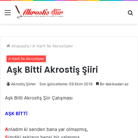
Menü
A
y
...
Anasayfa
/
A Harfi İle Akrostişler
A Harfi İle Akrostişler
Aşk Bitti Akrostiş Şiiri
Akrostiş Şiirler
Son güncelleme: 09 Ekim 2018
Bir dakikadan az
Aşk Bitti Akrostiş Şiir Çalışması
AŞK BİTTİ
A
nladım ki senden bana yar olmazmış,
Ş
imdiki aşkların hepsi bir yalanmış…