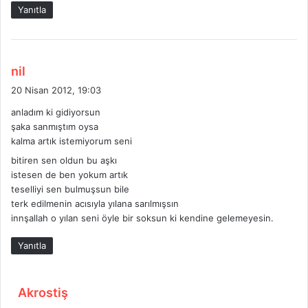
Yanıtla
d
nil
e
20 Nisan 2012, 19:03
d
anladım ki gidiyorsun
i
şaka sanmıştım oysa
k
kalma artık istemiyorum seni
i
bitiren sen oldun bu aşkı
:
istesen de ben yokum artık
teselliyi sen bulmuşsun bile
terk edilmenin acısıyla yılana sarılmışsın
innşallah o yılan seni öyle bir soksun ki kendine gelemeyesin.
Yanıtla
d
Akrostiş
e