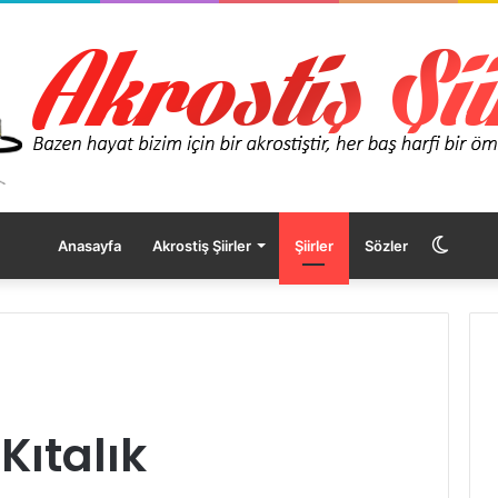
Dış
Anasayfa
Akrostiş Şiirler
Şiirler
Sözler
görü
değişt
Kıtalık