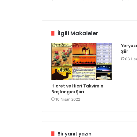
İlgili Makaleler
Yeryüzü 
Şiir
03 Haz
Hicret ve Hicri Takvimin
Başlangıcı Şiiri
10 Nisan 2022
Bir yanıt yazın