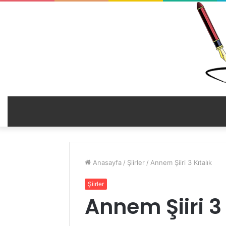
Anasayfa
/
Şiirler
/
Annem Şiiri 3 Kıtalık
Şiirler
Annem Şiiri 3 