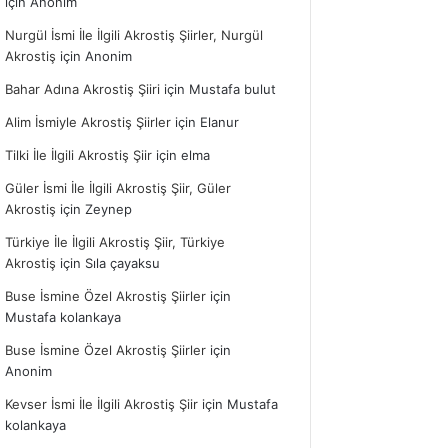
için
Anonim
Nurgül İsmi İle İlgili Akrostiş Şiirler, Nurgül
Akrostiş
için
Anonim
Bahar Adına Akrostiş Şiiri
için
Mustafa bulut
Alim İsmiyle Akrostiş Şiirler
için
Elanur
Tilki İle İlgili Akrostiş Şiir
için
elma
Güler İsmi İle İlgili Akrostiş Şiir, Güler
Akrostiş
için
Zeynep
Türkiye İle İlgili Akrostiş Şiir, Türkiye
Akrostiş
için
Sıla çayaksu
Buse İsmine Özel Akrostiş Şiirler
için
Mustafa kolankaya
Buse İsmine Özel Akrostiş Şiirler
için
Anonim
Kevser İsmi İle İlgili Akrostiş Şiir
için
Mustafa
kolankaya