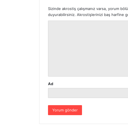
Sizinde akrostiş çalışmanız varsa, yorum böl
duyurabilirsiniz. Akrostişlerinizi baş harfine
Y
o
r
u
m
*
Ad