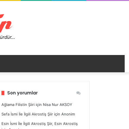
nümü
Son yorumlar
ir
Ağlama Filistin Şiiri
için
Nisa Nur AKSOY
Sefa İsmi İle İlgili Akrostiş Şiir
için
Anonim
Esin İsmi İle İlgili Akrostiş Şiir, Esin Akrostiş