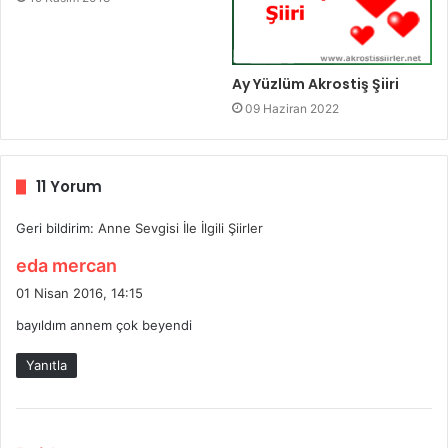
Ay Yüzlüm Akrostiş Şiiri
09 Haziran 2022
11 Yorum
Geri bildirim:
Anne Sevgisi İle İlgili Şiirler
d
eda mercan
e
01 Nisan 2016, 14:15
d
bayıldım annem çok beyendi
i
k
Yanıtla
i
: