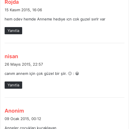
d
Rojda
e
15 Kasım 2015, 16:06
d
hem odev hemde Anneme hedıye ıcn cok guzel sıırlr var
i
k
Yanıtla
i
:
d
nisan
e
26 Mayıs 2015, 22:57
d
canım annem için çok güzel bir şiir. 🙂 : 😀
i
k
Yanıtla
i
:
d
Anonim
e
09 Ocak 2015, 00:12
d
Anneler çocukları kucaklayan