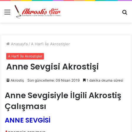
Menü
A
y
...
Anasayfa
/
A Harfi İle Akrostişler
A Harfi İle Akrostişler
Anne Sevgisi Akrostişi
Akrostiş
Son güncelleme: 09 Nisan 2019
1 dakika okuma süresi
Anne Sevgisiyle İlgili Akrostiş
Çalışması
ANNE SEVGİSİ