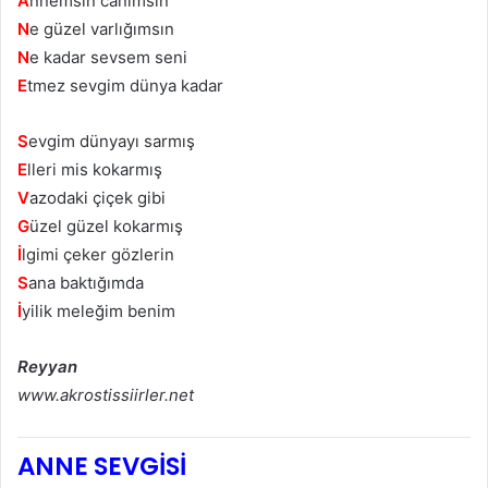
A
nnemsin canımsın
N
e güzel varlığımsın
N
e kadar sevsem seni
E
tmez sevgim dünya kadar
S
evgim dünyayı sarmış
E
lleri mis kokarmış
V
azodaki çiçek gibi
G
üzel güzel kokarmış
İ
lgimi çeker gözlerin
S
ana baktığımda
İ
yilik meleğim benim
Reyyan
www.akrostissiirler.net
ANNE SEVGİSİ