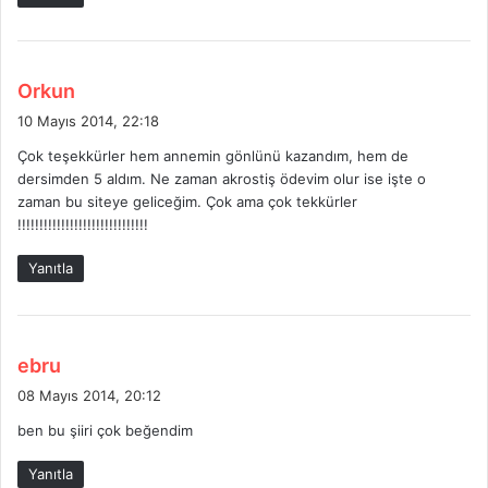
i
:
d
Orkun
e
10 Mayıs 2014, 22:18
d
Çok teşekkürler hem annemin gönlünü kazandım, hem de
i
dersimden 5 aldım. Ne zaman akrostiş ödevim olur ise işte o
k
zaman bu siteye geliceğim. Çok ama çok tekkürler
i
!!!!!!!!!!!!!!!!!!!!!!!!!!!!!!
:
Yanıtla
d
ebru
e
08 Mayıs 2014, 20:12
d
ben bu şiiri çok beğendim
i
k
Yanıtla
i