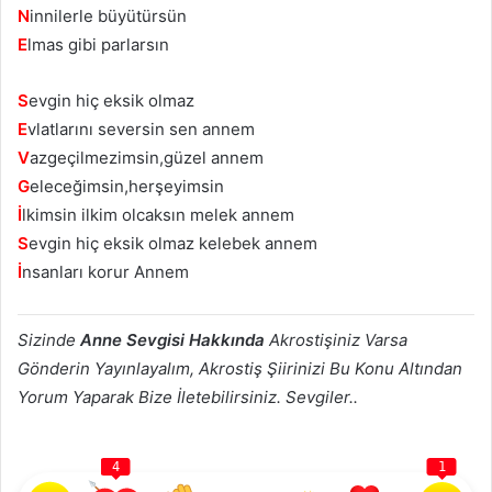
N
innilerle büyütürsün
E
lmas gibi parlarsın
S
evgin hiç eksik olmaz
E
vlatlarını seversin sen annem
V
azgeçilmezimsin,güzel annem
G
eleceğimsin,herşeyimsin
İ
lkimsin ilkim olcaksın melek annem
S
evgin hiç eksik olmaz kelebek annem
İ
nsanları korur Annem
Sizinde
Anne Sevgisi Hakkında
Akrostişiniz Varsa
Gönderin Yayınlayalım, Akrostiş Şiirinizi Bu Konu Altından
Yorum Yaparak Bize İletebilirsiniz. Sevgiler..
4
1