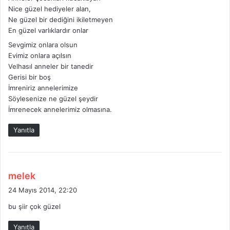
i
Nice güzel hediyeler alan,
k
Ne güzel bir dediğini ikiletmeyen
i
En güzel varlıklardır onlar
:
Sevgimiz onlara olsun
Evimiz onlara açılsın
Velhasıl anneler bir tanedir
Gerisi bir boş
İmreniriz annelerimize
Söylesenize ne güzel şeydir
İmrenecek annelerimiz olmasına.
Yanıtla
d
melek
e
24 Mayıs 2014, 22:20
d
bu şiir çok güzel
i
k
Yanıtla