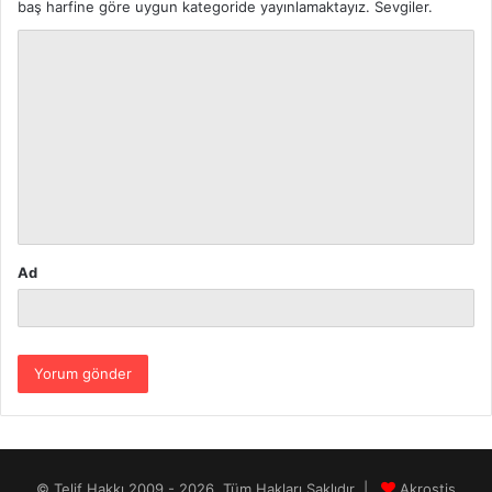
baş harfine göre uygun kategoride yayınlamaktayız. Sevgiler.
Y
o
r
u
m
*
Ad
© Telif Hakkı 2009 - 2026, Tüm Hakları Saklıdır |
Akrostiş