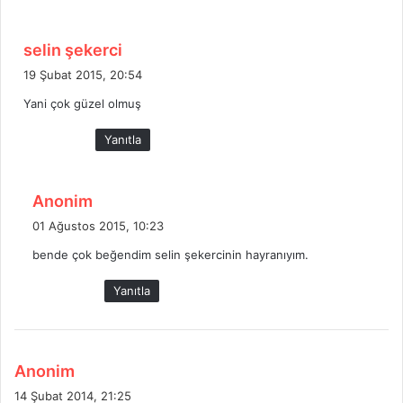
:
d
selin şekerci
e
19 Şubat 2015, 20:54
d
Yani çok güzel olmuş
i
k
Yanıtla
i
:
d
Anonim
e
01 Ağustos 2015, 10:23
d
bende çok beğendim selin şekercinin hayranıyım.
i
k
Yanıtla
i
:
d
Anonim
e
14 Şubat 2014, 21:25