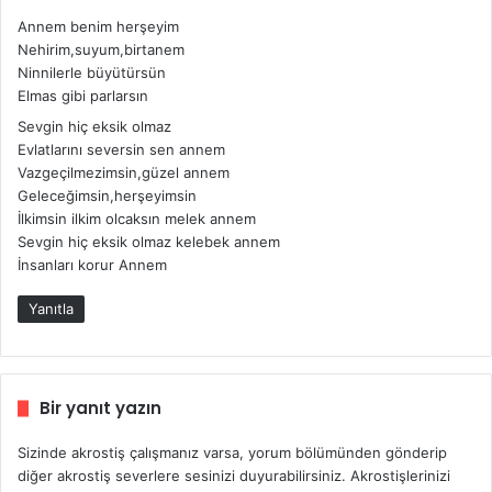
d
Annem benim herşeyim
i
Nehirim,suyum,birtanem
k
Ninnilerle büyütürsün
i
Elmas gibi parlarsın
:
Sevgin hiç eksik olmaz
Evlatlarını seversin sen annem
Vazgeçilmezimsin,güzel annem
Geleceğimsin,herşeyimsin
İlkimsin ilkim olcaksın melek annem
Sevgin hiç eksik olmaz kelebek annem
İnsanları korur Annem
Yanıtla
Bir yanıt yazın
Sizinde akrostiş çalışmanız varsa, yorum bölümünden gönderip
diğer akrostiş severlere sesinizi duyurabilirsiniz. Akrostişlerinizi