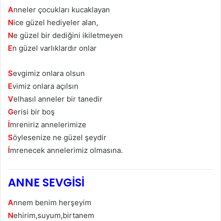
A
nneler çocukları kucaklayan
N
ice güzel hediyeler alan,
N
e güzel bir dediğini ikiletmeyen
E
n güzel varlıklardır onlar
S
evgimiz onlara olsun
E
vimiz onlara açılsın
V
elhasıl anneler bir tanedir
G
erisi bir boş
İ
mreniriz annelerimize
S
öylesenize ne güzel şeydir
İ
mrenecek annelerimiz olmasına.
ANNE SEVGİSİ
A
nnem benim herşeyim
N
ehirim,suyum,birtanem