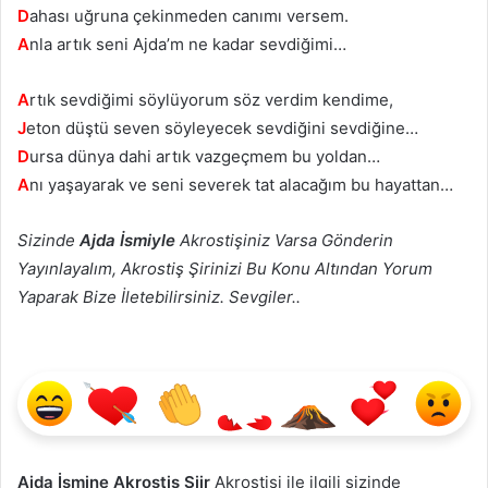
D
ahası uğruna çekinmeden canımı versem.
A
nla artık seni Ajda’m ne kadar sevdiğimi…
A
rtık sevdiğimi söylüyorum söz verdim kendime,
J
eton düştü seven söyleyecek sevdiğini sevdiğine…
D
ursa dünya dahi artık vazgeçmem bu yoldan…
A
nı yaşayarak ve seni severek tat alacağım bu hayattan…
Sizinde
Ajda İsmiyle
Akrostişiniz Varsa Gönderin
Yayınlayalım, Akrostiş Şirinizi Bu Konu Altından Yorum
Yaparak Bize İletebilirsiniz. Sevgiler..
Ajda İsmine Akrostiş Şiir
Akrostişi ile ilgili sizinde