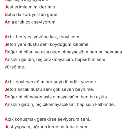
J
estlerimle mimiklerimle
D
aha da soruyorsun gene
A
nla artık çok seviyorum
A
rtık her şeyi yüzüne karşı söylicem
J
eton yeni düştü seni koyduğum kalbime.
D
eğerini bilen ve asla üzen olmayacağım ben bu sevdada
A
nsızın geldin, hiç bırakmayacam, hapsettim seni
yüreğime.
A
rtık söyleyeceğim her şeyi dümdük yüzüne
J
eton ancak düştü seni çok seven beynime.
D
eğerini bilmeyen asla olmayacağım ben bu aşkta
A
nsızın girdin, hiç çıkamayacaksın, hapissin kalbimde.
A
çık konuşmak gerekirse seviyorum seni…
J
est yapsam, uğruna kendimi feda etsem.