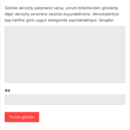
Sizinde akrostiş çalışmanız varsa, yorum bölümünden gönderip
diğer akrostiş severlere sesinizi duyurabilirsiniz. Akrostişlerinizi
baş harfine göre uygun kategoride yayınlamaktayız. Sevgiler.
Y
o
r
u
m
*
Ad