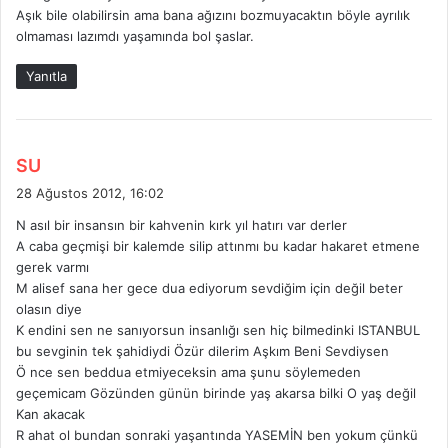
Aşık bile olabilirsin ama bana ağızını bozmuyacaktın böyle ayrılık
olmaması lazımdı yaşamında bol şaslar.
Yanıtla
d
SU
e
28 Ağustos 2012, 16:02
d
N asıl bir insansın bir kahvenin kırk yıl hatırı var derler
i
A caba geçmişi bir kalemde silip attınmı bu kadar hakaret etmene
k
gerek varmı
i
M alisef sana her gece dua ediyorum sevdiğim için değil beter
:
olasın diye
K endini sen ne sanıyorsun insanlığı sen hiç bilmedinki ISTANBUL
bu sevginin tek şahidiydi Özür dilerim Aşkım Beni Sevdiysen
Ö nce sen beddua etmiyeceksin ama şunu söylemeden
geçemicam Gözünden günün birinde yaş akarsa bilki O yaş değil
Kan akacak
R ahat ol bundan sonraki yaşantında YASEMİN ben yokum çünkü