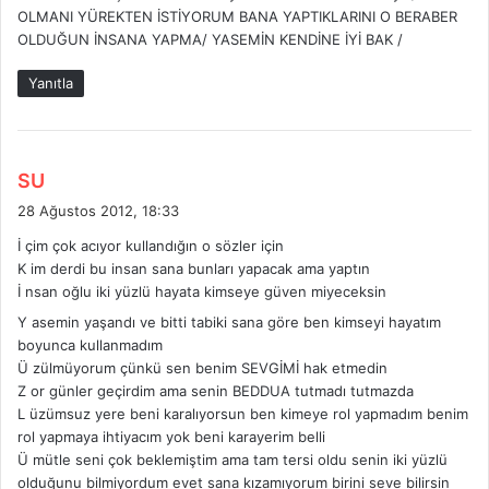
OLMANI YÜREKTEN İSTİYORUM BANA YAPTIKLARINI O BERABER
OLDUĞUN İNSANA YAPMA/ YASEMİN KENDİNE İYİ BAK /
Yanıtla
d
SU
e
28 Ağustos 2012, 18:33
d
İ çim çok acıyor kullandığın o sözler için
i
K im derdi bu insan sana bunları yapacak ama yaptın
k
İ nsan oğlu iki yüzlü hayata kimseye güven miyeceksin
i
Y asemin yaşandı ve bitti tabiki sana göre ben kimseyi hayatım
:
boyunca kullanmadım
Ü zülmüyorum çünkü sen benim SEVGİMİ hak etmedin
Z or günler geçirdim ama senin BEDDUA tutmadı tutmazda
L üzümsuz yere beni karalıyorsun ben kimeye rol yapmadım benim
rol yapmaya ihtiyacım yok beni karayerim belli
Ü mütle seni çok beklemiştim ama tam tersi oldu senin iki yüzlü
olduğunu bilmiyordum evet sana kızamıyorum birini seve bilirsin