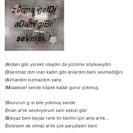
(
A
)dam gibi yürekli olaydın da yüzüme söyleseydin
(
D
)arılmaz dım inan kadın gibi anlardım beni sevmediğini
(
A
)nlardım kızmazdım sana
(
M
)aalesef sende köpek kadar gurur yokmuş.
(
G
)ururun g-si bile yokmuş sende
(
İ
)nan artık sevmiyorum seni eskisi gibi
(
B
)eyaz bem beyaz renk tin benim için ama artık…
(
İ
)stesem de olmaz artık çok parçaladın beni.