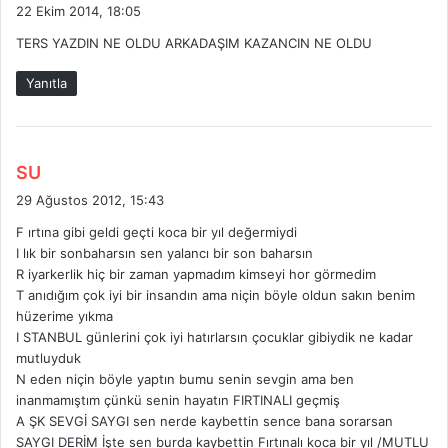
e
22 Ekim 2014, 18:05
d
TERS YAZDIN NE OLDU ARKADAŞIM KAZANCIN NE OLDU
i
k
Yanıtla
i
:
d
SU
e
29 Ağustos 2012, 15:43
d
F ırtına gibi geldi geçti koca bir yıl değermiydi
i
I lık bir sonbaharsın sen yalancı bir son baharsın
k
R iyarkerlik hiç bir zaman yapmadım kimseyi hor görmedim
i
T anıdığım çok iyi bir insandın ama niçin böyle oldun sakın benim
:
hüzerime yıkma
I STANBUL günlerini çok iyi hatırlarsın çocuklar gibiydik ne kadar
mutluyduk
N eden niçin böyle yaptın bumu senin sevgin ama ben
inanmamıştım çünkü senin hayatın FIRTINALI geçmiş
A ŞK SEVGİ SAYGI sen nerde kaybettin sence bana sorarsan
SAYGI DERİM İşte sen burda kaybettin Fırtınalı koca bir yıl /MUTLU