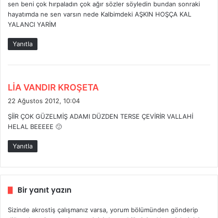
sen beni çok hırpaladın çok ağır sözler söyledin bundan sonraki
hayatımda ne sen varsın nede Kalbimdeki AŞKIN HOŞÇA KAL
YALANCI YARİM
Yanıtla
d
LİA VANDIR KROŞETA
e
22 Ağustos 2012, 10:04
d
ŞİİR ÇOK GÜZELMİŞ ADAMI DÜZDEN TERSE ÇEVİRİR VALLAHİ
i
HELAL BEEEEE 🙂
k
i
Yanıtla
:
Bir yanıt yazın
Sizinde akrostiş çalışmanız varsa, yorum bölümünden gönderip