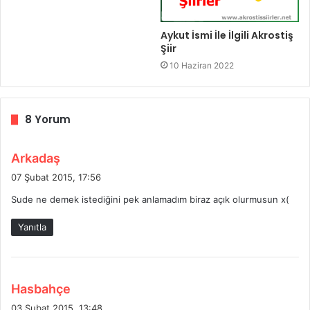
Aykut İsmi İle İlgili Akrostiş
Şiir
10 Haziran 2022
8 Yorum
d
Arkadaş
e
07 Şubat 2015, 17:56
d
Sude ne demek istediğini pek anlamadım biraz açık olurmusun x(
i
k
Yanıtla
i
:
d
Hasbahçe
e
03 Şubat 2015, 13:48