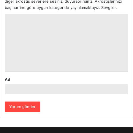
diğer akrostiş severlere sesinizi duyurabilirsiniz. Akrostişlerinizi
baş harfine göre uygun kategoride yayınlamaktayız. Sevgiler.
Y
o
r
u
m
*
Ad