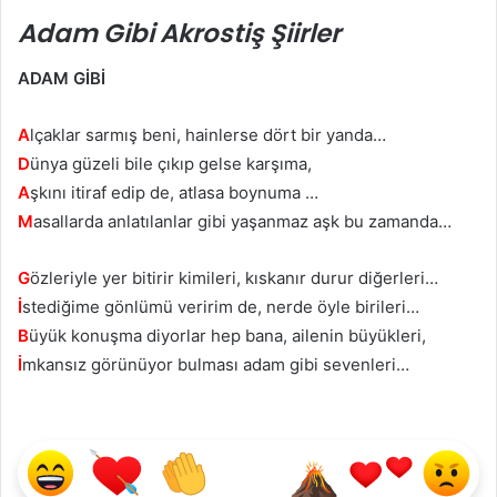
Adam Gibi Akrostiş Şiirler
ADAM GİBİ
A
lçaklar sarmış beni, hainlerse dört bir yanda…
D
ünya güzeli bile çıkıp gelse karşıma,
A
şkını itiraf edip de, atlasa boynuma …
M
asallarda anlatılanlar gibi yaşanmaz aşk bu zamanda…
G
özleriyle yer bitirir kimileri, kıskanır durur diğerleri…
İ
stediğime gönlümü veririm de, nerde öyle birileri…
B
üyük konuşma diyorlar hep bana, ailenin büyükleri,
İ
mkansız görünüyor bulması adam gibi sevenleri…