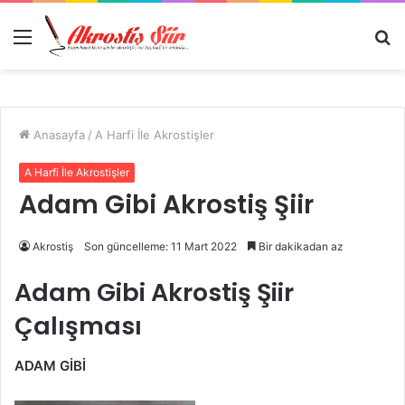
Menü
A
y
...
Anasayfa
/
A Harfi İle Akrostişler
A Harfi İle Akrostişler
Adam Gibi Akrostiş Şiir
Akrostiş
Son güncelleme: 11 Mart 2022
Bir dakikadan az
Adam Gibi Akrostiş Şiir
Çalışması
ADAM GİBİ