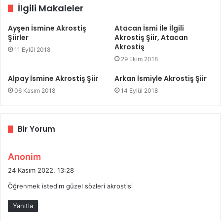
İlgili Makaleler
Ayşen İsmine Akrostiş
Atacan İsmi İle İlgili
Şiirler
Akrostiş Şiir, Atacan
Akrostiş
11 Eylül 2018
29 Ekim 2018
Alpay İsmine Akrostiş Şiir
Arkan İsmiyle Akrostiş Şiir
06 Kasım 2018
14 Eylül 2018
Bir Yorum
d
Anonim
e
24 Kasım 2022, 13:28
d
Öğrenmek istedim güzel sözleri akrostisi
i
k
Yanıtla
i