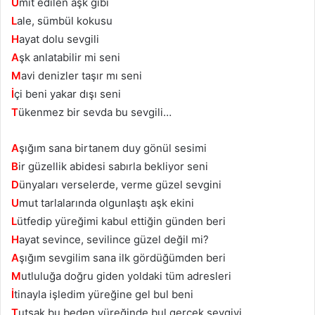
Ü
mit edilen aşk gibi
L
ale, sümbül kokusu
H
ayat dolu sevgili
A
şk anlatabilir mi seni
M
avi denizler taşır mı seni
İ
çi beni yakar dışı seni
T
ükenmez bir sevda bu sevgili…
A
şığım sana birtanem duy gönül sesimi
B
ir güzellik abidesi sabırla bekliyor seni
D
ünyaları verselerde, verme güzel sevgini
U
mut tarlalarında olgunlaştı aşk ekini
L
ütfedip yüreğimi kabul ettiğin günden beri
H
ayat sevince, sevilince güzel değil mi?
A
şığım sevgilim sana ilk gördüğümden beri
M
utluluğa doğru giden yoldaki tüm adresleri
İ
tinayla işledim yüreğine gel bul beni
T
utsak bu beden yüreğinde bul gerçek sevgiyi