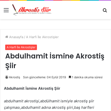
Menü
A
y
...
Anasayfa
/
A Harfi İle Akrostişler
A Harfi İle Akrostişler
Abdulhamit İsmine Akrostiş
Şiir
Akrostiş
Son güncelleme: 04 Eylül 2019
1 dakika okuma süresi
Abdulhamit İsmine Akrostiş Şiir
abdulhamit akrostişi,abdülhamit ismiyle akrostiş şiir
çalışması,abdulhamit adına akrostiş şiiri,baş harfleri