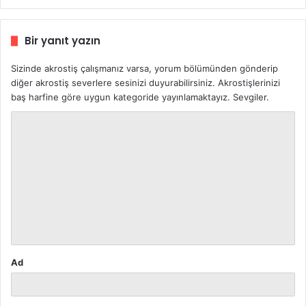
:
Bir yanıt yazın
Sizinde akrostiş çalışmanız varsa, yorum bölümünden gönderip
diğer akrostiş severlere sesinizi duyurabilirsiniz. Akrostişlerinizi
baş harfine göre uygun kategoride yayınlamaktayız. Sevgiler.
Y
o
r
u
m
*
Ad