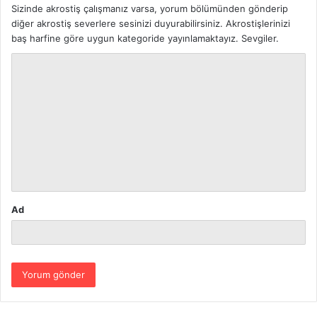
Sizinde akrostiş çalışmanız varsa, yorum bölümünden gönderip
diğer akrostiş severlere sesinizi duyurabilirsiniz. Akrostişlerinizi
baş harfine göre uygun kategoride yayınlamaktayız. Sevgiler.
Y
o
r
u
m
*
Ad