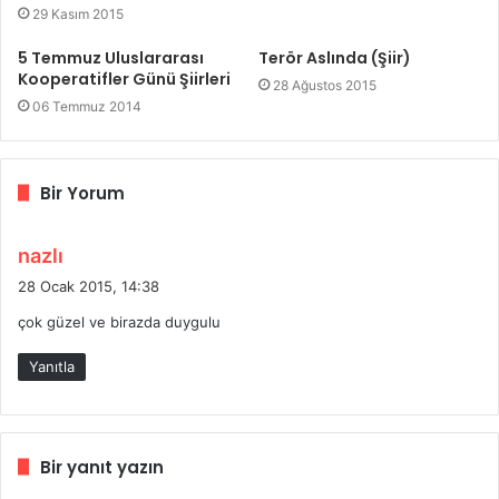
29 Kasım 2015
5 Temmuz Uluslararası
Terör Aslında (Şiir)
Kooperatifler Günü Şiirleri
28 Ağustos 2015
06 Temmuz 2014
Bir Yorum
d
nazlı
e
28 Ocak 2015, 14:38
d
çok güzel ve birazda duygulu
i
k
Yanıtla
i
:
Bir yanıt yazın