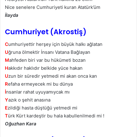
Nice senelere Cumhuriyeti kuran Atatürk’üm
İlayda
Cumhuriyet (Akrostiş)
C
umhuriyettir herşey için büyük halkı ağlatan
U
ğruna ölmektir İnsanı Vatana Bağlayan
M
ahfeden biri var bu hükümeti bozan
H
akkıdır haklıdır belkide yüce hakan
U
zun bir süredir yetmedi mi akan onca kan
R
efaha ermeyecek mi bu dünya
İ
nsanlar rahat uyuyamıycak mı
Y
azık o şehit anasına
E
zildiği hasta düştüğü yetmedi mi
T
ürk Kürt kardeştir bu hala kabullenilmedi mi !
Oğuzhan Kara