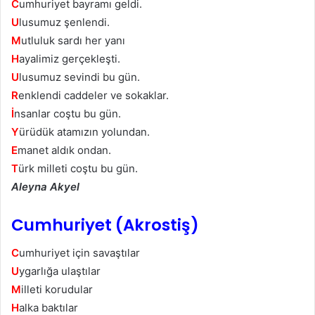
C
umhuriyet bayramı geldi.
U
lusumuz şenlendi.
M
utluluk sardı her yanı
H
ayalimiz gerçekleşti.
U
lusumuz sevindi bu gün.
R
enklendi caddeler ve sokaklar.
İ
nsanlar coştu bu gün.
Y
ürüdük atamızın yolundan.
E
manet aldık ondan.
T
ürk milleti coştu bu gün.
Aleyna Akyel
Cumhuriyet (Akrostiş)
C
umhuriyet için savaştılar
U
ygarlığa ulaştılar
M
illeti korudular
H
alka baktılar