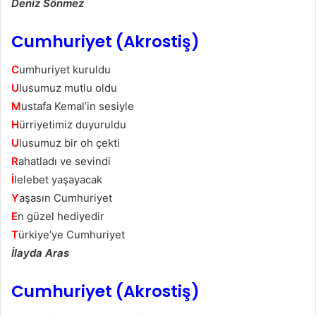
Deniz Sönmez
Cumhuriyet (Akrostiş)
C
umhuriyet kuruldu
U
lusumuz mutlu oldu
M
ustafa Kemal’in sesiyle
H
ürriyetimiz duyuruldu
U
lusumuz bir oh çekti
R
ahatladı ve sevindi
İ
lelebet yaşayacak
Y
aşasın Cumhuriyet
E
n güzel hediyedir
T
ürkiye’ye Cumhuriyet
İlayda Aras
Cumhuriyet (Akrostiş)