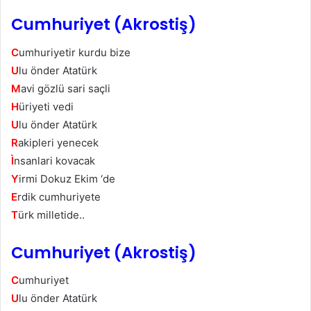
Cumhuriyet (Akrostiş)
C
umhuriyetir kurdu bize
U
lu önder Atatürk
M
avi gözlü sari saçli
H
üriyeti vedi
U
lu önder Atatürk
R
akipleri yenecek
Ì
nsanlari kovacak
Y
irmi Dokuz Ekim ‘de
E
rdik cumhuriyete
T
ürk milletide..
Cumhuriyet (Akrostiş)
C
umhuriyet
U
lu önder Atatürk