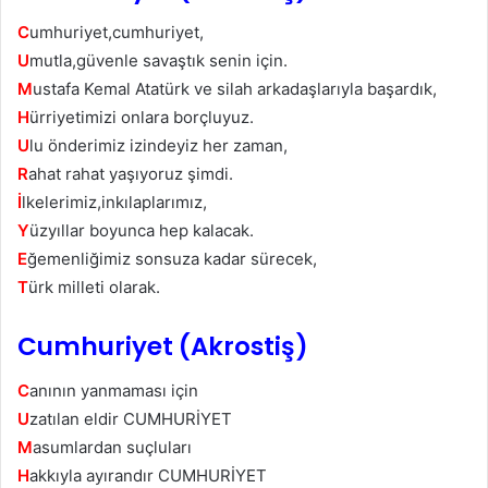
C
umhuriyet,cumhuriyet,
U
mutla,güvenle savaştık senin için.
M
ustafa Kemal Atatürk ve silah arkadaşlarıyla başardık,
H
ürriyetimizi onlara borçluyuz.
U
lu önderimiz izindeyiz her zaman,
R
ahat rahat yaşıyoruz şimdi.
İ
lkelerimiz,inkılaplarımız,
Y
üzyıllar boyunca hep kalacak.
E
ğemenliğimiz sonsuza kadar sürecek,
T
ürk milleti olarak.
Cumhuriyet (Akrostiş)
C
anının yanmaması için
U
zatılan eldir CUMHURİYET
M
asumlardan suçluları
H
akkıyla ayırandır CUMHURİYET