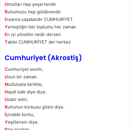
U
mutları hep yeşertendir
R
uhumuzu hep güldürendir
İ
nsanca yaşatandır CUMHURİYET
Y
erleştiğin her toplumu her zaman
E
n iyi yönetim nedir dersen
T
abiki CUMHURİYET der herkez
Cumhuriyet (Akrostiş)
C
umhuriyet sevilir,
U
zun bir zaman.
M
utlulukla birlikte,
H
aydi kalk diye diye.
U
zatır elini,
R
uhunun korkusu gitsin diye.
İ
çindeki korku,
Y
eşillensin diye.
E
ller birlikte,