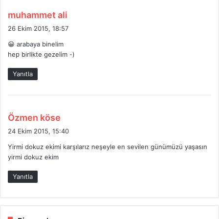
d
muhammet ali
e
26 Ekim 2015, 18:57
d
😀 arabaya binelim
i
hep birlikte gezelim -)
k
i
Yanıtla
:
d
Özmen köse
e
24 Ekim 2015, 15:40
d
Yirmi dokuz ekimi karşılarız neşeyle en sevilen günümüzü yaşasın
i
yirmi dokuz ekim
k
i
Yanıtla
: