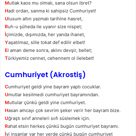
M
utlak kaos mu olmalı, sana olsun ibret?
H
adi ordan, sanma ki sahipsiz Cumhuriyet!
U
lusum altın yazmalı tarihine hasret,
R
uh-u şüheda ile uyanır size nispet;
İ
çimizde, dışımızda, her yanda ihanet,
Y
aşatılmaz, sille tokat def edilir elbet!
E
l aman deme sonra, aklını devşir, bellet;
T
ürkiyemiz cennet, cehennem ol ilelebet!
Cumhuriyet (Akrostiş)
C
umhuriyet geldi yine bayram yaptı cocuklar.
U
mutlar kesilmedi cumhuriyet bayramından.
M
utlular çünkü geldi yine cumhuriyet.
H
asan amcayı çok sevrim şeker verir her bayram bize.
U
ğraştı sınıf anneleri sııfı süslemek için.
R
ahat etsin herkes çünkü bugün cumhuriyet bayramı.
İ
yi insanlar var her yerde çünkü bugün cumhuriyet