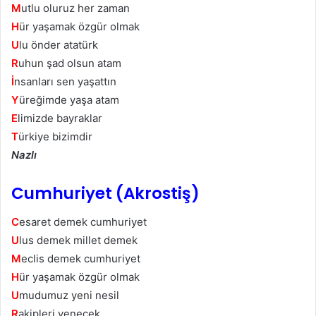
M
utlu oluruz her zaman
H
ür yaşamak özgür olmak
U
lu önder atatürk
R
uhun şad olsun atam
İ
nsanları sen yaşattın
Y
üreğimde yaşa atam
E
limizde bayraklar
T
ürkiye bizimdir
Nazlı
Cumhuriyet (Akrostiş)
C
esaret demek cumhuriyet
U
lus demek millet demek
M
eclis demek cumhuriyet
H
ür yaşamak özgür olmak
U
mudumuz yeni nesil
R
akipleri yenecek