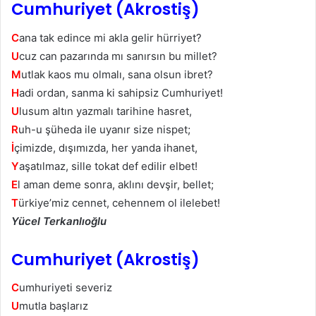
Cumhuriyet (Akrostiş)
C
ana tak edince mi akla gelir hürriyet?
U
cuz can pazarında mı sanırsın bu millet?
M
utlak kaos mu olmalı, sana olsun ibret?
H
adi ordan, sanma ki sahipsiz Cumhuriyet!
U
lusum altın yazmalı tarihine hasret,
R
uh-u şüheda ile uyanır size nispet;
İ
çimizde, dışımızda, her yanda ihanet,
Y
aşatılmaz, sille tokat def edilir elbet!
E
l aman deme sonra, aklını devşir, bellet;
T
ürkiye’miz cennet, cehennem ol ilelebet!
Yücel Terkanlıoğlu
Cumhuriyet (Akrostiş)
C
umhuriyeti severiz
U
mutla başlarız