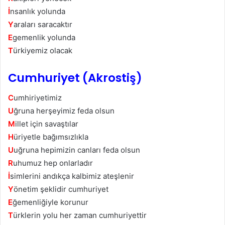
İ
nsanlık yolunda
Y
araları saracaktır
E
gemenlik yolunda
T
ürkiyemiz olacak
Cumhuriyet (Akrostiş)
C
umhiriyetimiz
U
ğruna herşeyimiz feda olsun
M
illet için savaştılar
H
üriyetle bağımsızlıkla
U
uğruna hepimizin canları feda olsun
R
uhumuz hep onlarladır
İ
simlerini andıkça kalbimiz ateşlenir
Y
önetim şeklidir cumhuriyet
E
ğemenliğiyle korunur
T
ürklerin yolu her zaman cumhuriyettir