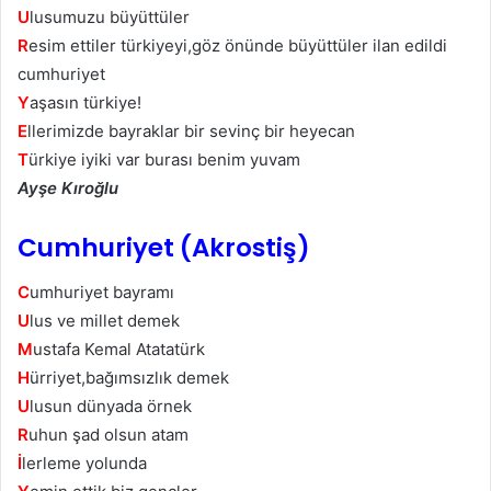
U
lusumuzu büyüttüler
R
esim ettiler türkiyeyi,göz önünde büyüttüler ilan edildi
cumhuriyet
Y
aşasın türkiye!
E
llerimizde bayraklar bir sevinç bir heyecan
T
ürkiye iyiki var burası benim yuvam
Ayşe Kıroğlu
Cumhuriyet (Akrostiş)
C
umhuriyet bayramı
U
lus ve millet demek
M
ustafa Kemal Atatatürk
H
ürriyet,bağımsızlık demek
U
lusun dünyada örnek
R
uhun şad olsun atam
İ
lerleme yolunda