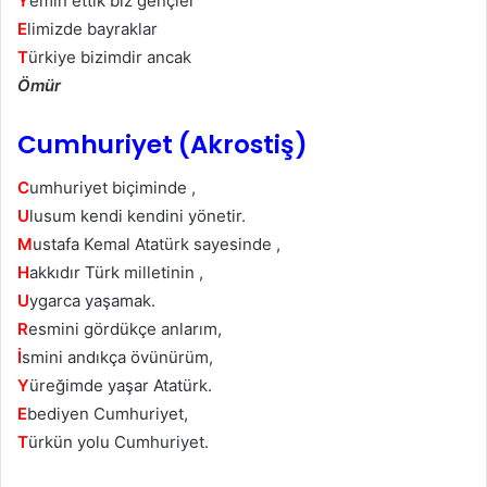
Y
emin ettik biz gençler
E
limizde bayraklar
T
ürkiye bizimdir ancak
Ömür
Cumhuriyet (Akrostiş)
C
umhuriyet biçiminde ,
U
lusum kendi kendini yönetir.
M
ustafa Kemal Atatürk sayesinde ,
H
akkıdır Türk milletinin ,
U
ygarca yaşamak.
R
esmini gördükçe anlarım,
İ
smini andıkça övünürüm,
Y
üreğimde yaşar Atatürk.
E
bediyen Cumhuriyet,
T
ürkün yolu Cumhuriyet.