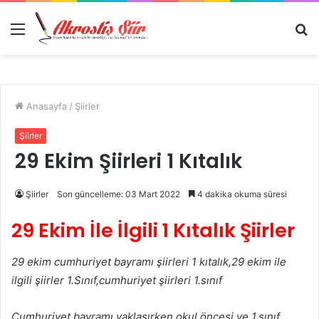
Menü
A
y
...
Anasayfa
/
Şiirler
Şiirler
29 Ekim Şiirleri 1 Kıtalık
Şiirler
Son güncelleme: 03 Mart 2022
4 dakika okuma süresi
29 Ekim İle İlgili 1 Kıtalık Şiirler
29 ekim cumhuriyet bayramı şiirleri 1 kıtalık,29 ekim ile
ilgili şiirler 1.Sınıf,cumhuriyet şiirleri 1.sınıf
Cumhuriyet bayramı yaklaşırken okul öncesi ve 1.sınıf