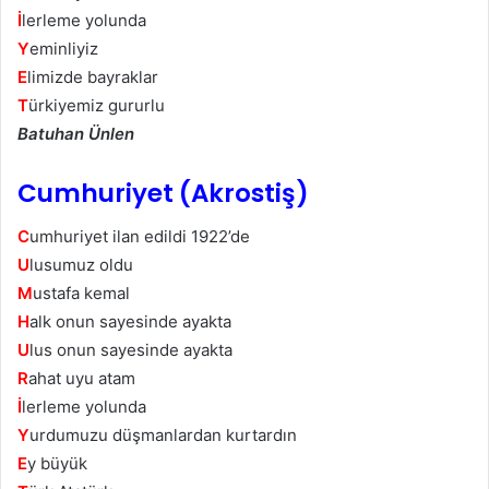
İ
lerleme yolunda
Y
eminliyiz
E
limizde bayraklar
T
ürkiyemiz gururlu
Batuhan Ünlen
Cumhuriyet (Akrostiş)
C
umhuriyet ilan edildi 1922’de
U
lusumuz oldu
M
ustafa kemal
H
alk onun sayesinde ayakta
U
lus onun sayesinde ayakta
R
ahat uyu atam
İ
lerleme yolunda
Y
urdumuzu düşmanlardan kurtardın
E
y büyük