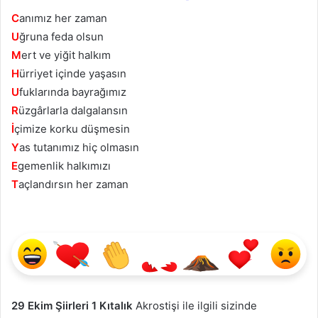
C
anımız her zaman
U
ğruna feda olsun
M
ert ve yiğit halkım
H
ürriyet içinde yaşasın
U
fuklarında bayrağımız
R
üzgârlarla dalgalansın
İ
çimize korku düşmesin
Y
as tutanımız hiç olmasın
E
gemenlik halkımızı
T
açlandırsın her zaman
29 Ekim Şiirleri 1 Kıtalık
Akrostişi ile ilgili sizinde