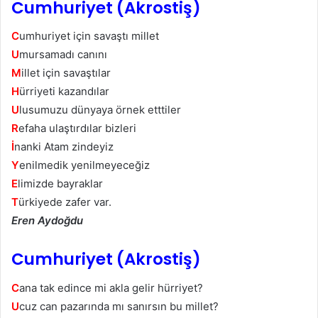
Cumhuriyet (Akrostiş)
C
umhuriyet için savaştı millet
U
mursamadı canını
M
illet için savaştılar
H
ürriyeti kazandılar
U
lusumuzu dünyaya örnek etttiler
R
efaha ulaştırdılar bizleri
İ
nanki Atam zindeyiz
Y
enilmedik yenilmeyeceğiz
E
limizde bayraklar
T
ürkiyede zafer var.
Eren Aydoğdu
Cumhuriyet (Akrostiş)
C
ana tak edince mi akla gelir hürriyet?
U
cuz can pazarında mı sanırsın bu millet?