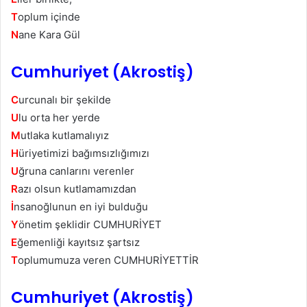
T
oplum içinde
N
ane Kara Gül
Cumhuriyet (Akrostiş)
C
urcunalı bir şekilde
U
lu orta her yerde
M
utlaka kutlamalıyız
H
üriyetimizi bağımsızlığımızı
U
ğruna canlarını verenler
R
azı olsun kutlamamızdan
İ
nsanoğlunun en iyi bulduğu
Y
önetim şeklidir CUMHURİYET
E
ğemenliği kayıtsız şartsız
T
oplumumuza veren CUMHURİYETTİR
Cumhuriyet (Akrostiş)