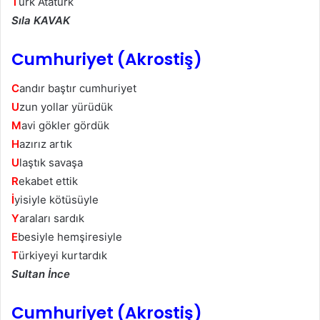
T
ürk Atatürk
Sıla KAVAK
Cumhuriyet (Akrostiş)
C
andır baştır cumhuriyet
U
zun yollar yürüdük
M
avi gökler gördük
H
azırız artık
U
laştık savaşa
R
ekabet ettik
İ
yisiyle kötüsüyle
Y
araları sardık
E
besiyle hemşiresiyle
T
ürkiyeyi kurtardık
Sultan İnce
Cumhuriyet (Akrostiş)