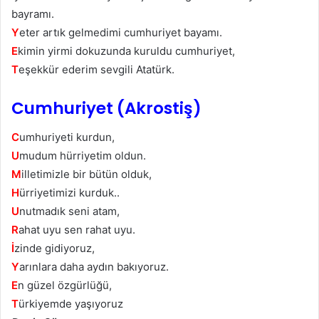
bayramı.
Y
eter artık gelmedimi cumhuriyet bayamı.
E
kimin yirmi dokuzunda kuruldu cumhuriyet,
T
eşekkür ederim sevgili Atatürk.
Cumhuriyet (Akrostiş)
C
umhuriyeti kurdun,
U
mudum hürriyetim oldun.
M
illetimizle bir bütün olduk,
H
ürriyetimizi kurduk..
U
nutmadık seni atam,
R
ahat uyu sen rahat uyu.
İ
zinde gidiyoruz,
Y
arınlara daha aydın bakıyoruz.
E
n güzel özgürlüğü,
T
ürkiyemde yaşıyoruz