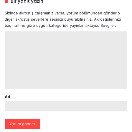
Bir yanıt yazın
Sizinde akrostiş çalışmanız varsa, yorum bölümünden gönderip
diğer akrostiş severlere sesinizi duyurabilirsiniz. Akrostişlerinizi
baş harfine göre uygun kategoride yayınlamaktayız. Sevgiler.
Y
o
r
u
m
*
Ad