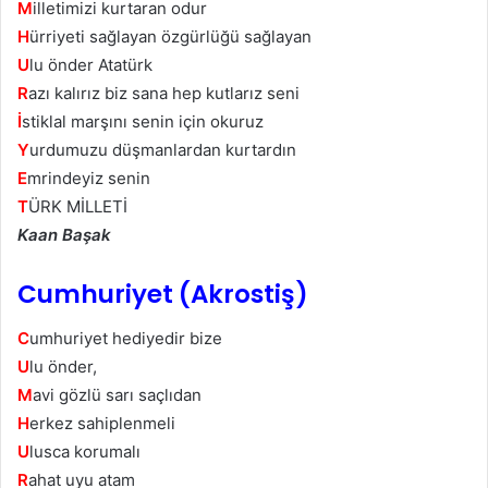
M
illetimizi kurtaran odur
H
ürriyeti sağlayan özgürlüğü sağlayan
U
lu önder Atatürk
R
azı kalırız biz sana hep kutlarız seni
İ
stiklal marşını senin için okuruz
Y
urdumuzu düşmanlardan kurtardın
E
mrindeyiz senin
T
ÜRK MİLLETİ
Kaan Başak
Cumhuriyet (Akrostiş)
C
umhuriyet hediyedir bize
U
lu önder,
M
avi gözlü sarı saçlıdan
H
erkez sahiplenmeli
U
lusca korumalı
R
ahat uyu atam