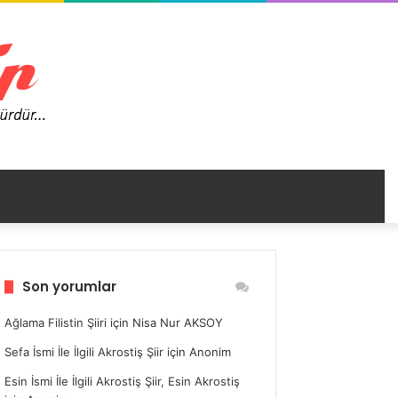
nümü
Son yorumlar
ir
Ağlama Filistin Şiiri
için
Nisa Nur AKSOY
Sefa İsmi İle İlgili Akrostiş Şiir
için
Anonim
Esin İsmi İle İlgili Akrostiş Şiir, Esin Akrostiş