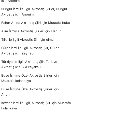
için
Anonim
Nurgül İsmi İle İlgili Akrostiş Şiirler, Nurgül
Akrostiş
için
Anonim
Bahar Adına Akrostiş Şiiri
için
Mustafa bulut
Alim İsmiyle Akrostiş Şiirler
için
Elanur
Tilki İle İlgili Akrostiş Şiir
için
elma
Güler İsmi İle İlgili Akrostiş Şiir, Güler
Akrostiş
için
Zeynep
Türkiye İle İlgili Akrostiş Şiir, Türkiye
Akrostiş
için
Sıla çayaksu
Buse İsmine Özel Akrostiş Şiirler
için
Mustafa kolankaya
Buse İsmine Özel Akrostiş Şiirler
için
Anonim
Kevser İsmi İle İlgili Akrostiş Şiir
için
Mustafa
kolankaya