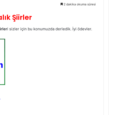
2 dakika okuma süresi
lık Şiirler
rler
i sizler için bu konumuzda derledik. İyi ödevler.
…