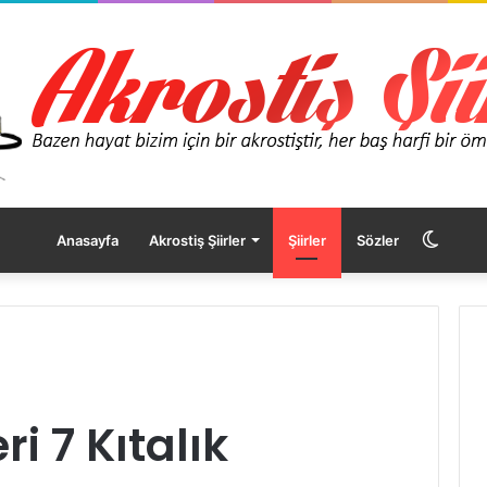
Dış
Anasayfa
Akrostiş Şiirler
Şiirler
Sözler
görü
değişt
ri 7 Kıtalık