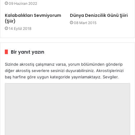
09 Haziran 2022
Kalabalıkları Sevmiyorum
Dünya Denizcilik Günü Şiiri
(Şiir)
08 Mart 2015
14 Eylül 2018
Bir yanıt yazın
Sizinde akrostiş çalışmanız varsa, yorum bölümünden gönderip
diğer akrostiş severlere sesinizi duyurabilirsiniz. Akrostişlerinizi
baş harfine göre uygun kategoride yayınlamaktayız. Sevgiler.
Y
o
r
u
m
*