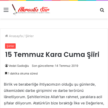
Menü
A
y
...
Anasayfa
/
Şiirler
Şiirler
15 Temmuz Kara Cuma Şiiri
Vedat Sadioğlu
Son güncelleme: 14 Temmuz 2019
1 dakika okuma süresi
Birlik ve beraberliğe ihtiyacımızın olduğu şu günlerde,
ülkemizdeki darbe girişimini ve darbe terörünü
lânetliyorum. Şehitlerimize Allah’tan rahmet, yaralılara acil
şifalar diliyorum. Atatürk’ün bize bıraktığı İlke ve Değerlere,