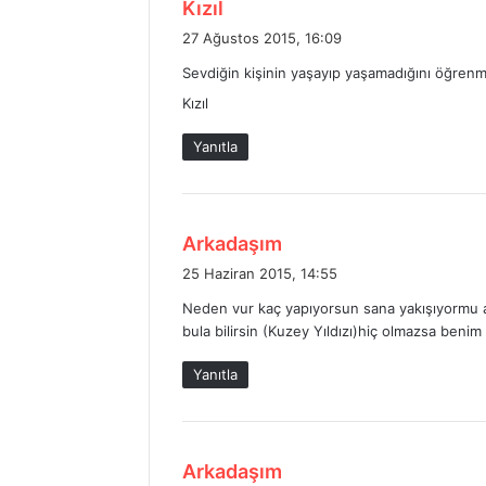
d
Kızıl
e
27 Ağustos 2015, 16:09
d
Sevdiğin kişinin yaşayıp yaşamadığını öğrenm
i
Kızıl
k
i
Yanıtla
:
d
Arkadaşım
e
25 Haziran 2015, 14:55
d
Neden vur kaç yapıyorsun sana yakışıyormu a
i
bula bilirsin (Kuzey Yıldızı)hiç olmazsa benim
k
i
Yanıtla
:
d
Arkadaşım