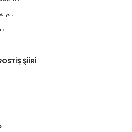
ekliyor…
yor…
OSTİŞ ŞİİRİ
e