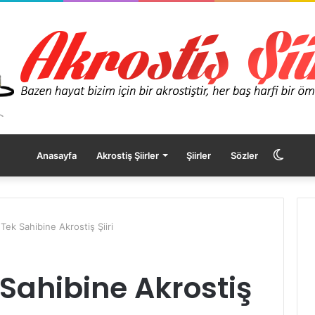
Dış
Anasayfa
Akrostiş Şiirler
Şiirler
Sözler
görü
Tek Sahibine Akrostiş Şiiri
değişt
Sahibine Akrostiş