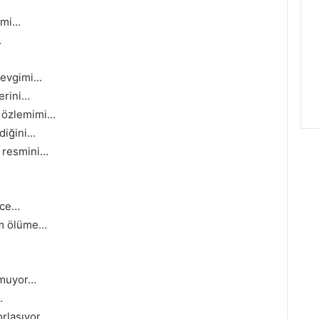
rimi…
…
sevgimi…
erini…
n özlemimi…
diğini…
m resmini…
ice…
im ölüme…
olmuyor…
…
laşıyor..