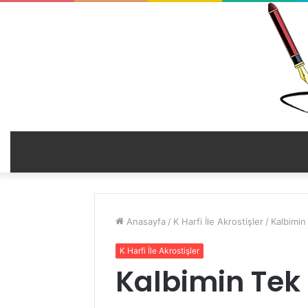
Anasayfa
/
K Harfi İle Akrostişler
/
Kalbimin 
K Harfi İle Akrostişler
Kalbimin Tek 