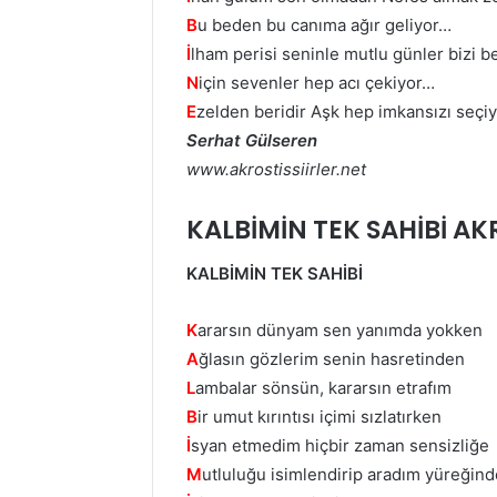
B
u beden bu canıma ağır geliyor…
İ
lham perisi seninle mutlu günler bizi b
N
için sevenler hep acı çekiyor…
E
zelden beridir Aşk hep imkansızı seçi
Serhat Gülseren
www.akrostissiirler.net
KALBİMİN TEK SAHİBİ AKR
KALBİMİN TEK SAHİBİ
K
ararsın dünyam sen yanımda yokken
A
ğlasın gözlerim senin hasretinden
L
ambalar sönsün, kararsın etrafım
B
ir umut kırıntısı içimi sızlatırken
İ
syan etmedim hiçbir zaman sensizliğe
M
utluluğu isimlendirip aradım yüreğind