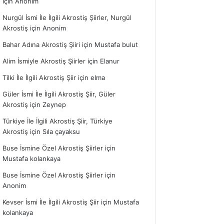
için
Anonim
Nurgül İsmi İle İlgili Akrostiş Şiirler, Nurgül
Akrostiş
için
Anonim
Bahar Adına Akrostiş Şiiri
için
Mustafa bulut
Alim İsmiyle Akrostiş Şiirler
için
Elanur
Tilki İle İlgili Akrostiş Şiir
için
elma
Güler İsmi İle İlgili Akrostiş Şiir, Güler
Akrostiş
için
Zeynep
Türkiye İle İlgili Akrostiş Şiir, Türkiye
Akrostiş
için
Sıla çayaksu
Buse İsmine Özel Akrostiş Şiirler
için
Mustafa kolankaya
Buse İsmine Özel Akrostiş Şiirler
için
Anonim
Kevser İsmi İle İlgili Akrostiş Şiir
için
Mustafa
kolankaya