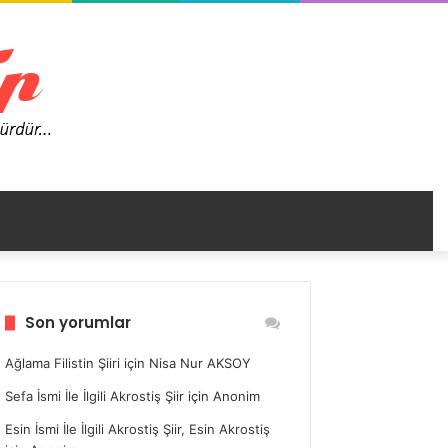
nümü
Son yorumlar
ir
Ağlama Filistin Şiiri
için
Nisa Nur AKSOY
Sefa İsmi İle İlgili Akrostiş Şiir
için
Anonim
Esin İsmi İle İlgili Akrostiş Şiir, Esin Akrostiş