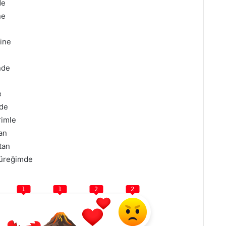
de
ne
ğine
nde
e
nde
rimle
an
tan
 yüreğimde
1
1
2
2