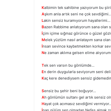
K
albimin tek sahibine yazıyorum bu şii
A
şkım anla artık seni ne çok sevdiğimi
L
akin sensiz kuramıyorum hayallerimi…
B
azen Rabbime anlatıyorum sana olan 
İ
çim içime sığmaz görünce o güzel gözl
M
elek yüzlüm nasıl anlatayım sana ola
İ
nsan sevince kaybetmekten korkar sev
N
e zaman aklıma gelsen elime alıyoru
T
ek sen varsın bu gönlümde…
E
n derin duygularla seviyorum seni del
K
aç kere denediysem sensiz gidemed
S
ensiz bu şehir beni boğuyor…
A
h gönlümün sultanı gel artık sensiz 
H
ayat çok acımasız sevdiğimi vermiyor
İ
nan gülüm sen olmadan Nefes almak zor