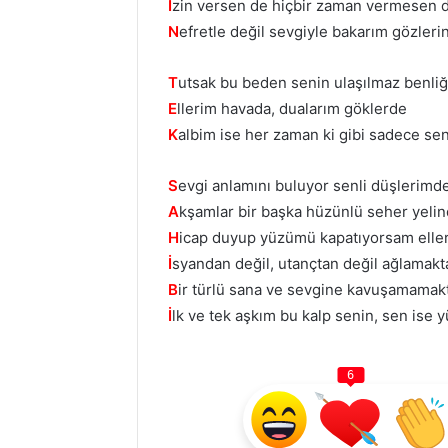
İ
zin versen de hiçbir zaman vermesen 
N
efretle değil sevgiyle bakarım gözleri
T
utsak bu beden senin ulaşılmaz benli
E
llerim havada, dualarım göklerde
K
albim ise her zaman ki gibi sadece se
S
evgi anlamını buluyor senli düşlerimd
A
kşamlar bir başka hüzünlü seher yeli
H
icap duyup yüzümü kapatıyorsam elle
İ
syandan değil, utançtan değil ağlamakt
B
ir türlü sana ve sevgine kavuşamamak
İ
lk ve tek aşkım bu kalp senin, sen ise
6