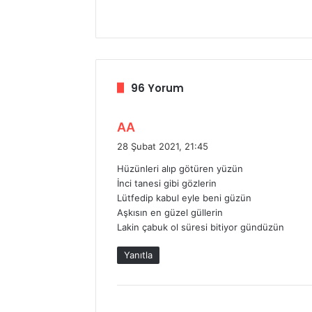
96 Yorum
d
AA
e
28 Şubat 2021, 21:45
d
Hüzünleri alıp götüren yüzün
i
İnci tanesi gibi gözlerin
k
Lütfedip kabul eyle beni güzün
i
Aşkısın en güzel güllerin
:
Lakin çabuk ol süresi bitiyor gündüzün
Yanıtla