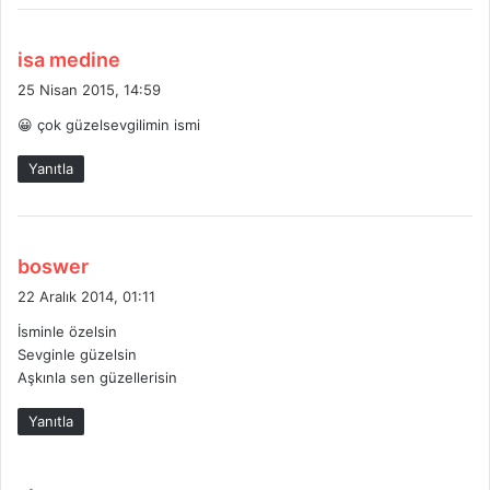
d
isa medine
e
25 Nisan 2015, 14:59
d
😀 çok güzelsevgilimin ismi
i
k
Yanıtla
i
:
d
boswer
e
22 Aralık 2014, 01:11
d
İsminle özelsin
i
Sevginle güzelsin
k
Aşkınla sen güzellerisin
i
:
Yanıtla