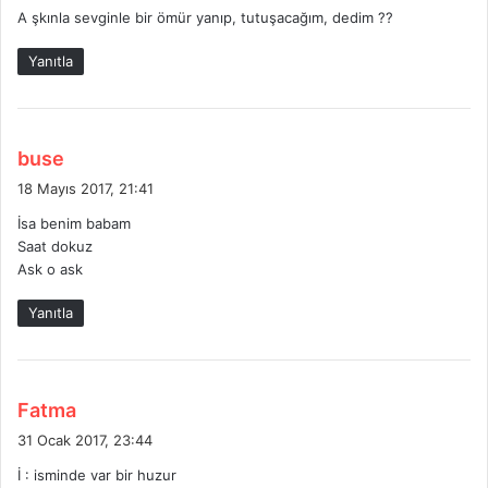
i
A şkınla sevginle bir ömür yanıp, tutuşacağım, dedim ??
:
Yanıtla
d
buse
e
18 Mayıs 2017, 21:41
d
İsa benim babam
i
Saat dokuz
k
Ask o ask
i
:
Yanıtla
d
Fatma
e
31 Ocak 2017, 23:44
d
İ : isminde var bir huzur
i