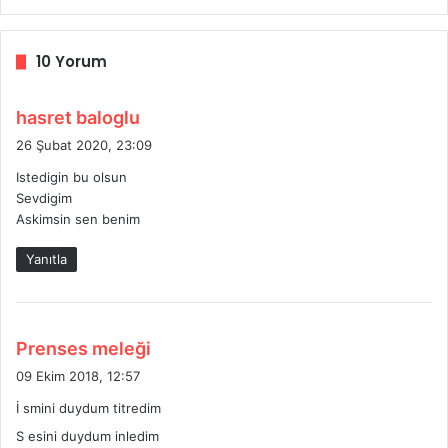
10 Yorum
d
hasret baloglu
e
26 Şubat 2020, 23:09
d
Istedigin bu olsun
i
Sevdigim
k
Askimsin sen benim
i
:
Yanıtla
d
Prenses meleği
e
09 Ekim 2018, 12:57
d
İ smini duydum titredim
i
S esini duydum inledim
k