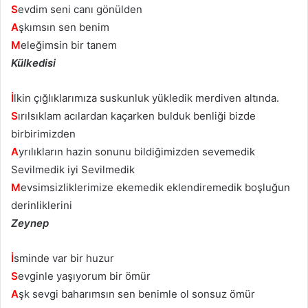
S
evdim seni canı gönülden
A
şkımsın sen benim
M
eleğimsin bir tanem
Külkedisi
İ
lkin çığlıklarımıza suskunluk yükledik merdiven altında.
S
ırılsıklam acılardan kaçarken bulduk benliği bizde
birbirimizden
A
yrılıkların hazin sonunu bildiğimizden sevemedik
Sevilmedik iyi Sevilmedik
M
evsimsizliklerimize ekemedik eklendiremedik boşluğun
derinliklerini
Zeynep
İ
sminde var bir huzur
S
evginle yaşıyorum bir ömür
A
şk sevgi baharımsın sen benimle ol sonsuz ömür