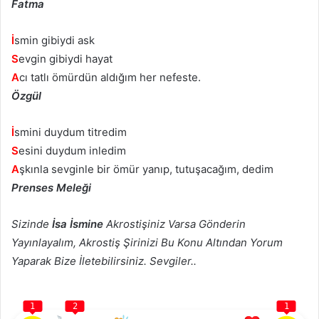
Fatma
İ
smin gibiydi ask
S
evgin gibiydi hayat
A
cı tatlı ömürdün aldığım her nefeste.
Özgül
İ
smini duydum titredim
S
esini duydum inledim
A
şkınla sevginle bir ömür yanıp, tutuşacağım, dedim
Prenses Meleği
Sizinde
İsa İsmine
Akrostişiniz Varsa Gönderin
Yayınlayalım, Akrostiş Şirinizi Bu Konu Altından Yorum
Yaparak Bize İletebilirsiniz. Sevgiler..
1
2
1