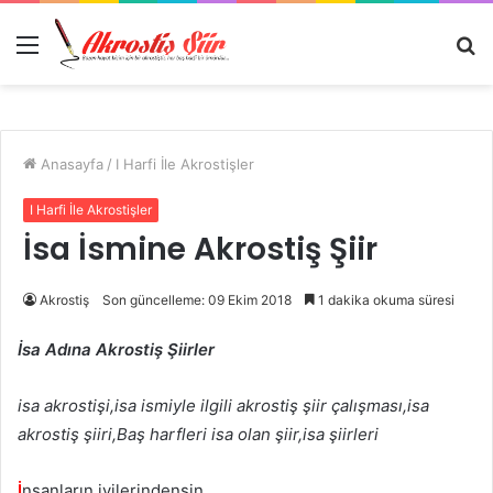
Menü
A
y
...
Anasayfa
/
I Harfi İle Akrostişler
I Harfi İle Akrostişler
İsa İsmine Akrostiş Şiir
Akrostiş
Son güncelleme: 09 Ekim 2018
1 dakika okuma süresi
İsa Adına Akrostiş Şiirler
isa akrostişi,isa ismiyle ilgili akrostiş şiir çalışması,isa
akrostiş şiiri,Baş harfleri isa olan şiir,isa şiirleri
İ
nsanların iyilerindensin