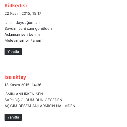
d
Külkedisi
e
22 Kasım 2015, 15:17
d
İsmini duyduğum an
i
Sevdim seni canı gönülden
k
Aşkımsın sen benim
i
Meleyimsin bir tanem
:
Yanıtla
d
isa aktay
e
13 Kasım 2015, 14:36
d
İSMİN ANILIRKEN SEN
i
SARHOŞ OLDUM DÜN GECEDEN
k
AŞIĞIM DESEM ANLARMISIN HALİMDEN
i
:
Yanıtla