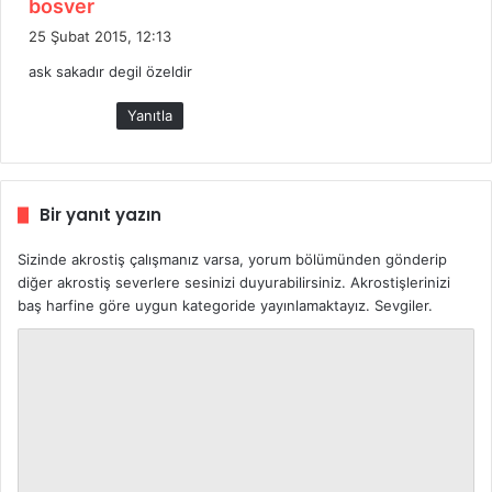
d
bosver
e
25 Şubat 2015, 12:13
d
ask sakadır degil özeldir
i
k
Yanıtla
i
:
Bir yanıt yazın
Sizinde akrostiş çalışmanız varsa, yorum bölümünden gönderip
diğer akrostiş severlere sesinizi duyurabilirsiniz. Akrostişlerinizi
baş harfine göre uygun kategoride yayınlamaktayız. Sevgiler.
Y
o
r
u
m