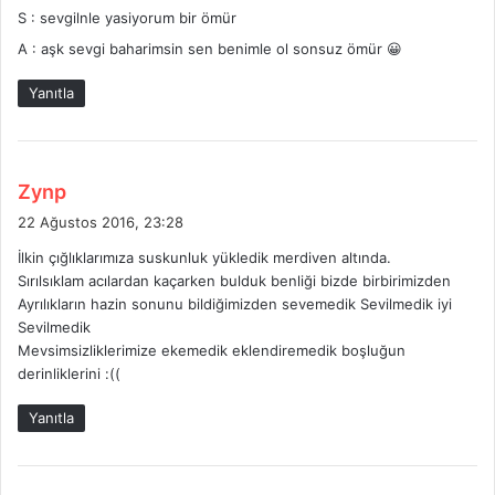
S : sevgilnle yasiyorum bir ömür
k
i
A : aşk sevgi baharimsin sen benimle ol sonsuz ömür 😀
:
Yanıtla
d
Zynp
e
22 Ağustos 2016, 23:28
d
İlkin çığlıklarımıza suskunluk yükledik merdiven altında.
i
Sırılsıklam acılardan kaçarken bulduk benliği bizde birbirimizden
k
Ayrılıkların hazin sonunu bildiğimizden sevemedik Sevilmedik iyi
i
Sevilmedik
:
Mevsimsizliklerimize ekemedik eklendiremedik boşluğun
derinliklerini :((
Yanıtla