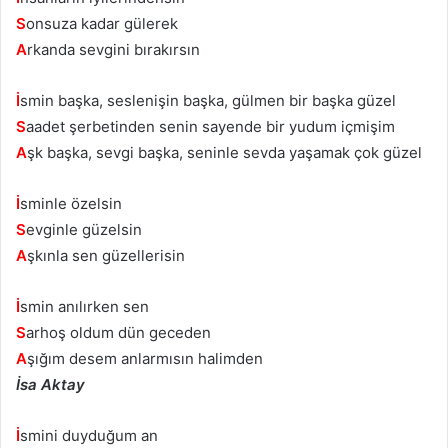
S
onsuza kadar gülerek
A
rkanda sevgini bırakırsın
İ
smin başka, seslenişin başka, gülmen bir başka güzel
S
aadet şerbetinden senin sayende bir yudum içmişim
A
şk başka, sevgi başka, seninle sevda yaşamak çok güzel
İ
sminle özelsin
S
evginle güzelsin
A
şkınla sen güzellerisin
İ
smin anılırken sen
S
arhoş oldum dün geceden
A
şığım desem anlarmısın halimden
İsa Aktay
İ
smini duyduğum an