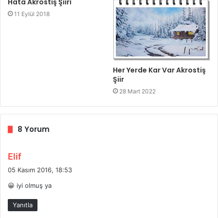
Hata Akrostiş Şiiri
11 Eylül 2018
Her Yerde Kar Var Akrostiş
Şiir
28 Mart 2022
8 Yorum
d
Elif
e
05 Kasım 2016, 18:53
d
😀 iyi olmuş ya
i
k
Yanıtla
i