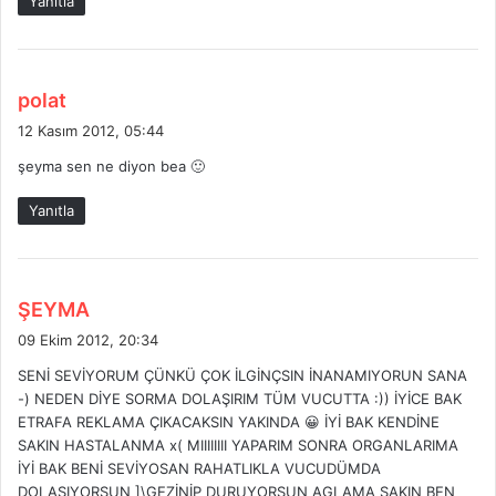
Yanıtla
i
:
d
polat
e
12 Kasım 2012, 05:44
d
şeyma sen ne diyon bea 🙂
i
k
Yanıtla
i
:
d
ŞEYMA
e
09 Ekim 2012, 20:34
d
SENİ SEVİYORUM ÇÜNKÜ ÇOK İLGİNÇSIN İNANAMIYORUN SANA
i
-) NEDEN DİYE SORMA DOLAŞIRIM TÜM VUCUTTA :)) İYİCE BAK
k
ETRAFA REKLAMA ÇIKACAKSIN YAKINDA 😀 İYİ BAK KENDİNE
i
SAKIN HASTALANMA x( MIIIIIIII YAPARIM SONRA ORGANLARIMA
:
İYİ BAK BENİ SEVİYOSAN RAHATLIKLA VUCUDÜMDA
DOLAŞIYORSUN ]\GEZİNİP DURUYORSUN AGLAMA SAKIN BEN