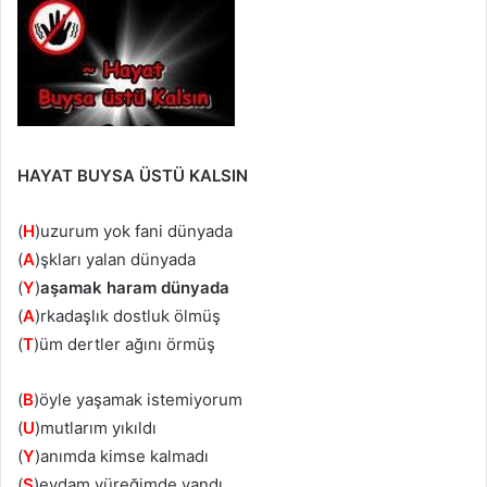
HAYAT BUYSA ÜSTÜ KALSIN
(
H
)uzurum yok fani dünyada
(
A
)şkları yalan dünyada
(
Y
)
aşamak haram dünyada
(
A
)rkadaşlık dostluk ölmüş
(
T
)üm dertler ağını örmüş
(
B
)öyle yaşamak istemiyorum
(
U
)mutlarım yıkıldı
(
Y
)anımda kimse kalmadı
(
S
)evdam yüreğimde yandı