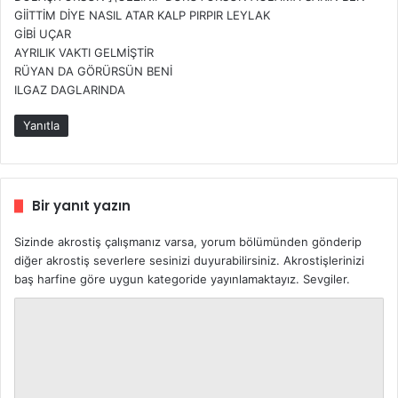
GİİTTİM DİYE NASIL ATAR KALP PIRPIR LEYLAK
GİBİ UÇAR
AYRILIK VAKTI GELMİŞTİR
RÜYAN DA GÖRÜRSÜN BENİ
ILGAZ DAGLARINDA
Yanıtla
Bir yanıt yazın
Sizinde akrostiş çalışmanız varsa, yorum bölümünden gönderip
diğer akrostiş severlere sesinizi duyurabilirsiniz. Akrostişlerinizi
baş harfine göre uygun kategoride yayınlamaktayız. Sevgiler.
Y
o
r
u