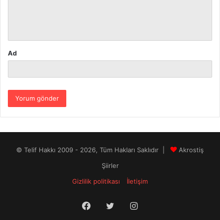
m
*
Ad
© Telif Hakkı 2009 - 2026, Tüm Hakları Saklıdır |
Akrostiş
Şiirler
Gizlilik politikası
İletişim
Facebook
Twitter
Instagram