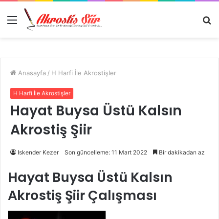
Menü
A
y
...
Anasayfa
/
H Harfi İle Akrostişler
H Harfi İle Akrostişler
Hayat Buysa Üstü Kalsın
Akrostiş Şiir
Iskender Kezer
Son güncelleme: 11 Mart 2022
Bir dakikadan az
Hayat Buysa Üstü Kalsın
Akrostiş Şiir Çalışması