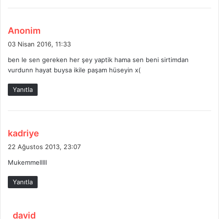
:
d
Anonim
e
03 Nisan 2016, 11:33
d
ben le sen gereken her şey yaptik hama sen beni sirtimdan
i
vurdunn hayat buysa ikile paşam hüseyin x(
k
i
Yanıtla
:
d
kadriye
e
22 Ağustos 2013, 23:07
d
Mukemmelllll
i
k
Yanıtla
i
:
d
david