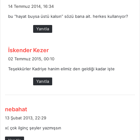
e
14 Temmuz 2014, 16:34
d
bu “hayat buysa üstü kalsın” sözü bana ait. herkes kullanıyor?
i
k
Yanıtla
i
:
d
İskender Kezer
e
02 Temmuz 2015, 00:10
d
Teşekkürler Kadriye hanim elimiz den geldiği kadar işte
i
k
Yanıtla
i
:
d
nebahat
e
13 Şubat 2013, 22:29
d
x( çok ilginç şeyler yazmışsın
i
k