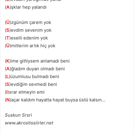
(
A
)şklar hep yalandı
(
Ü
)zgünüm çarem yok
(
S
)evdim sevenim yok
(
T
)eselli edenim yok
(
Ü
)mitlerim artık hiç yok
(
K
)ime gittiysem anlamadı beni
(
A
)ğladım duyan olmadı beni
(
L
)üzumlusu bulmadı beni
(
S
)evdiğim sevmedi beni
(
I
)srar etmeyin emi
(
N
)açar kaldım hayatta hayat buysa üstü kalsın…
Suskun Srsri
www.akrostissiirler.net