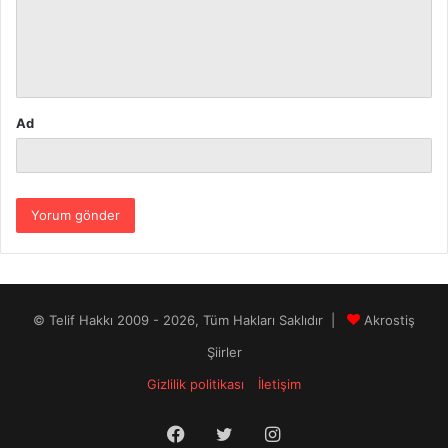
u
m
*
Ad
© Telif Hakkı 2009 - 2026, Tüm Hakları Saklıdır |
Akrostiş
Şiirler
Gizlilik politikası
İletişim
Facebook
Twitter
Instagram