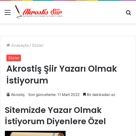
Menü
A
y
...
Anasayfa
/
Sözler
Sözler
Akrostiş Şiir Yazarı Olmak
İstiyorum
Akrostiş
Son güncelleme: 11 Mart 2022
Bir dakikadan az
Sitemizde Yazar Olmak
İstiyorum Diyenlere Özel