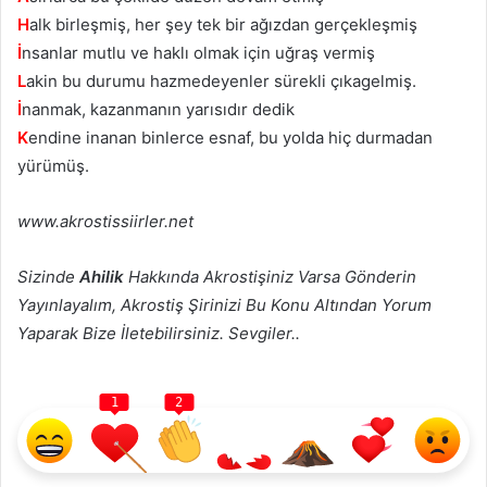
H
alk birleşmiş, her şey tek bir ağızdan gerçekleşmiş
İ
nsanlar mutlu ve haklı olmak için uğraş vermiş
L
akin bu durumu hazmedeyenler sürekli çıkagelmiş.
İ
nanmak, kazanmanın yarısıdır dedik
K
endine inanan binlerce esnaf, bu yolda hiç durmadan
yürümüş.
www.akrostissiirler.net
Sizinde
Ahilik
Hakkında Akrostişiniz Varsa Gönderin
Yayınlayalım, Akrostiş Şirinizi Bu Konu Altından Yorum
Yaparak Bize İletebilirsiniz. Sevgiler..
1
2