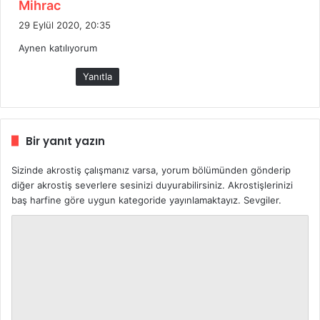
d
Mihrac
e
29 Eylül 2020, 20:35
d
Aynen katılıyorum
i
k
Yanıtla
i
:
Bir yanıt yazın
Sizinde akrostiş çalışmanız varsa, yorum bölümünden gönderip
diğer akrostiş severlere sesinizi duyurabilirsiniz. Akrostişlerinizi
baş harfine göre uygun kategoride yayınlamaktayız. Sevgiler.
Y
o
r
u
m