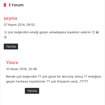
3 Yorum
d
şeyma
e
07 Kasım 2014, 09:52
d
:)) çok beğendim emeği geçen arkadaşlara teşekkür ederim 🙂 😀
i
😉
k
i
Yanıtla
:
d
Yüsra
e
10 Nisan 2019, 20:48
d
Bende çok beğendim ?? çok güzel bir akrostiş olmuş ?? emeğiçin
i
geçen herkese teşekkürler ?? çok ihtiyacım vardı…?????
k
i
Yanıtla
: