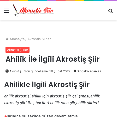
Menü
A
y
...
Anasayfa
/
Akrostiş Şiirler
Akrostiş Şiirler
Ahilik İle İlgili Akrostiş Şiir
Akrostiş
Son güncelleme: 19 Şubat 2022
Bir dakikadan az
Ahilikle İlgili Akrostiş Şiir
ahilik akrostişi,ahilik için akrostiş şiir çalışması,ahilik
akrostiş şiiri,Baş harfleri ahilik olan şiir,ahilik şiirleri
A
sırlarca bu şekilde düzen devam etmiş